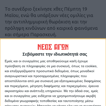
Το συνέδριο ξεκίνησε χθες Πέμπτη 19
Μαΐου, ενώ θα υπάρξουν νέες ομιλίες για
την αντιπλημμυρική θωράκιση και την
πρόληψη κινδύνων από καιρικά φαινόμενα
και σήμερα Παρασκευή.
Κατά την παρουσίασή του, ο κ. Λέκκας
έκανε λόγο ότι παλαιότερα υπήρχε άνεση
Σεβόμαστε την ιδιωτικότητά σας
δύο έως τρεις μήνες περιθώριο,
Εμείς και οι συνεργάτες μας αποθηκεύουμε και/ή έχουμε
προκειμένου η επιστημονική κοινότητα να
πρόσβαση σε πληροφορίες σε μια συσκευή, όπως τα cookies,
και επεξεργαζόμαστε προσωπικά δεδομένα, όπως μοναδικοί
μελετήσει ένα καιρικό φαινόμενο, τις αιτίες
αναγνωριστικοί και προσαρμοσμένες πληροφορίες που
και την έκταση των επιπτώσεών του. Όπως
αποστέλλονται από μια συσκευή για εξατομικευμένες διαφημίσεις
ο ίδιος χαρακτηριστικά τόνισε, ο κίνδυνος
και περιεχόμενο, μέτρηση διαφήμισης και περιεχομένου, έρευνα
ακροατηρίου και ανάπτυξη υπηρεσιών.
Με την άδειά σας, εμείς
του σεισμού είναι πιο σταθερός εν
και οι συνεργάτες μας ενδέχεται να χρησιμοποιήσουμε ακριβή
συγκρίσει με αυτόν πλέον των πλημμυρικών
δεδομένα γεωγραφικής τοποθεσίας και ταυτοποίησης μέσω
φαινομένων που είναι συνεχώς
σάρωσης συσκευών. Μπορείτε να κάνετε κλικ για να συναινέσετε