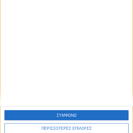
ΚΑΡΔΙΤΣΑ
Έργο καθαρισμού του Ρογόζινου και
αποκατάστασης των αναχωμάτων
ΣΥΜΦΩΝΩ
ΠΕΡΙΣΣΟΤΕΡΕΣ ΕΠΙΛΟΓΕΣ