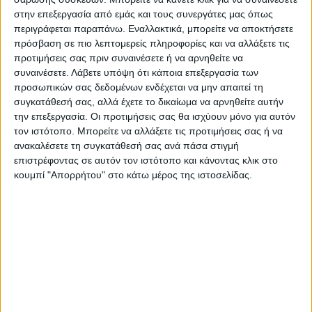
μεταβαλλόμενος και προκαλεί αλλεπάλληλες
στην επεξεργασία από εμάς και τους συνεργάτες μας όπως
περιγράφεται παραπάνω. Εναλλακτικά, μπορείτε να αποκτήσετε
καταστροφές. «Τον κίνδυνο συνήθως δεν
πρόσβαση σε πιο λεπτομερείς πληροφορίες και να αλλάξετε τις
μπορούμε να τον αλλάξουμε, μπορούμε
προτιμήσεις σας πριν συναινέσετε ή να αρνηθείτε να
όμως να αλλάξουμε την τρωτότητα και την
συναινέσετε.
Λάβετε υπόψη ότι κάποια επεξεργασία των
προσωπικών σας δεδομένων ενδέχεται να μην απαιτεί τη
ευπάθειά μας, να αυξήσουμε δηλαδή την
συγκατάθεσή σας, αλλά έχετε το δικαίωμα να αρνηθείτε αυτήν
ανθεκτικότητα των κοινωνιών μας»,
την επεξεργασία. Οι προτιμήσεις σας θα ισχύουν μόνο για αυτόν
πρόσθεσε.
τον ιστότοπο. Μπορείτε να αλλάξετε τις προτιμήσεις σας ή να
ανακαλέσετε τη συγκατάθεσή σας ανά πάσα στιγμή
επιστρέφοντας σε αυτόν τον ιστότοπο και κάνοντας κλικ στο
Αναλυτικότερα στην έντυπη μορφή του Νέου
κουμπί "Απορρήτου" στο κάτω μέρος της ιστοσελίδας.
Αγώνα.
Τελευταίες Ειδήσεις Σήμερα
Ακολούθησε την εφημερίδα ΝΕΟΣ
ΑΓΩΝ στο Google News!
Όλες οι εξελίξεις στην περιοχή της