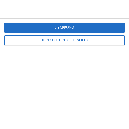
ΣΥΜΦΩΝΩ
ΠΕΡΙΣΣΟΤΕΡΕΣ ΕΠΙΛΟΓΕΣ
ΚΑΡΔΙΤΣΑ
Άρχισε η ιερακοθηρία στο Παυσίλυπο για
τα κορακοειδή (ΒΙΝΤΕΟ)