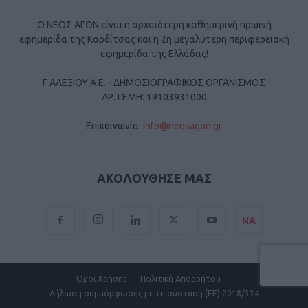
Ο ΝΕΟΣ ΑΓΩΝ είναι η αρχαιότερη καθημερινή πρωινή
εφημερίδα της Καρδίτσας και η 2η μεγαλύτερη περιφερειακή
εφημερίδα της Ελλάδας!
Γ ΑΛΕΞΙΟΥ Α.Ε. - ΔΗΜΟΣΙΟΓΡΑΦΙΚΟΣ ΟΡΓΑΝΙΣΜΟΣ
ΑΡ. ΓΕΜΗ: 19103931000
Επικοινωνία:
info@neosagon.gr
ΑΚΟΛΟΥΘΗΣΕ ΜΑΣ
ΝΑ
Όροι Χρήσης
Πολιτική Απορρήτου
Δήλωση συμμόρφωσης με τη σύσταση (ΕΕ) 2018/334