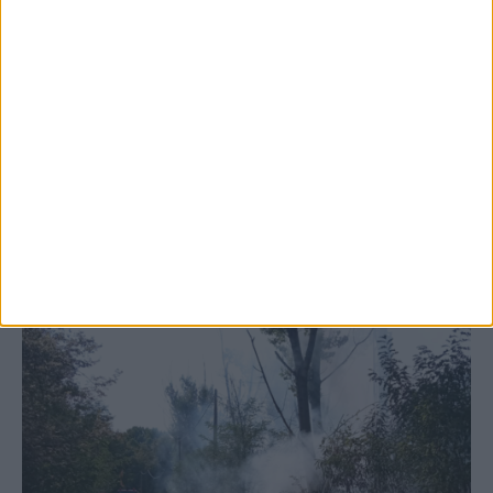
5 Αυγούστου 2026, 6:14 μμ
Παρανάλωμα του πυρός έγινε ΙΧ έξω από
το Μορφοβούνι, έσπευσε η Πυροσβεστική
(ΦΩΤΟ)
ΚΑΡΔΙΤΣΑ