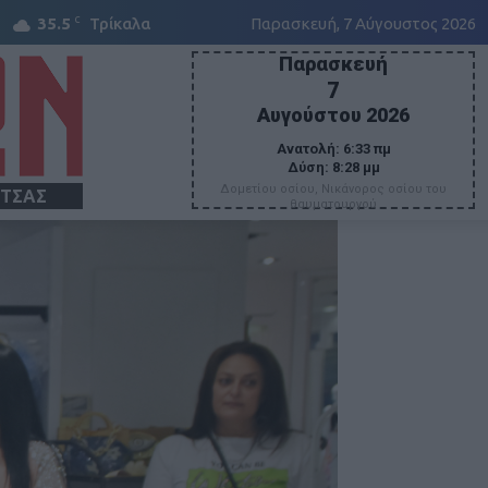
C
35.5
Τρίκαλα
Παρασκευή, 7 Αύγουστος 2026
Παρασκευή
7
Αυγούστου 2026
Ανατολή:
6:33 πμ
Δύση:
8:28 μμ
Δομετίου οσίου, Νικάνορος οσίου του
ΙΤΣΑΣ
θαυματουργού