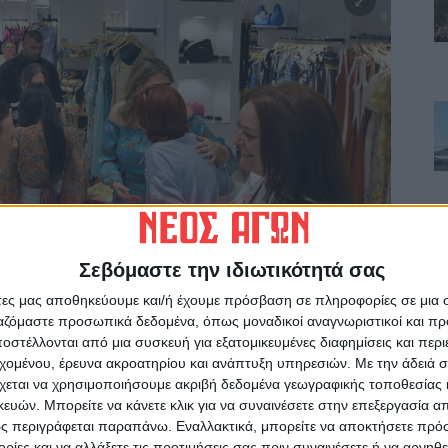
Σεβόμαστε την ιδιωτικότητά σας
άτες μας αποθηκεύουμε και/ή έχουμε πρόσβαση σε πληροφορίες σε μια
ργαζόμαστε προσωπικά δεδομένα, όπως μοναδικοί αναγνωριστικοί και 
στέλλονται από μια συσκευή για εξατομικευμένες διαφημίσεις και περ
εχομένου, έρευνα ακροατηρίου και ανάπτυξη υπηρεσιών.
Με την άδειά σα
χεται να χρησιμοποιήσουμε ακριβή δεδομένα γεωγραφικής τοποθεσίας 
ών. Μπορείτε να κάνετε κλικ για να συναινέσετε στην επεξεργασία απ
ς περιγράφεται παραπάνω. Εναλλακτικά, μπορείτε να αποκτήσετε πρό
ίες και να αλλάξετε τις προτιμήσεις σας πριν συναινέσετε ή να αρνηθεί