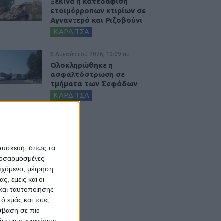
Ξεκινά η κατεδάφιση
ετοιμόρροπων κτιρίων σε
Αγναντερό και Ριζοβούνι
ΚΑΡΔΙΤΣΑ
6 Αυγούστου 2026, 10:09 πμ
Ολοκληρώθηκε η
ασφαλτόστρωση σε
τμήματα των Σοφάδων
ΚΑΡΔΙΤΣΑ
 συσκευή, όπως τα
προσαρμοσμένες
ιεχόμενο, μέτρηση
ς, εμείς και οι
και ταυτοποίησης
ό εμάς και τους
σβαση σε πιο
τε να συναινέσετε.