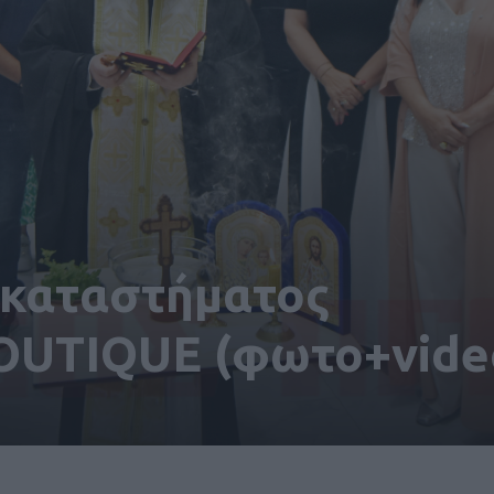
 καταστήματος
UTIQUE (φωτο+vide