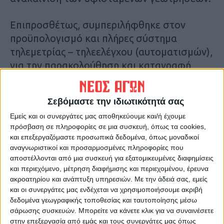
Επιπροσθέτως, συμπεριλήφθηκε στον
προϋπολογισμό και πλήρες σύστημα
τηλεμετρίας – τηλεελέγχου (αυτοματισμών),
για την παρακολούθηση και καταγραφή
σημαντικών παραμέτρων των δικτύων,
προκειμένου τα νέα αρδευτικά δίκτυα που
Σεβόμαστε την ιδιωτικότητά σας
θα κατασκευαστούν να είναι σύμφωνα με
Εμείς και οι συνεργάτες μας αποθηκεύουμε και/ή έχουμε
τις σύγχρονες πρακτικές τηλεμετρίας –
πρόσβαση σε πληροφορίες σε μια συσκευή, όπως τα cookies,
τηλεελέγχου καθώς και με την κείμενη
και επεξεργαζόμαστε προσωπικά δεδομένα, όπως μοναδικοί
εθνική νομοθεσία περί συστημάτων
αναγνωριστικοί και προσαρμοσμένες πληροφορίες που
αποστέλλονται από μια συσκευή για εξατομικευμένες διαφημίσεις
μέτρησης καταναλώσεων των δικτύων
και περιεχόμενο, μέτρηση διαφήμισης και περιεχομένου, έρευνα
άρδευσης.
ακροατηρίου και ανάπτυξη υπηρεσιών.
Με την άδειά σας, εμείς
και οι συνεργάτες μας ενδέχεται να χρησιμοποιήσουμε ακριβή
Επιπλέον, κρίθηκε απαραίτητο να
δεδομένα γεωγραφικής τοποθεσίας και ταυτοποίησης μέσω
σάρωσης συσκευών. Μπορείτε να κάνετε κλικ για να συναινέσετε
υπολογιστεί εκ νέου και να συμπεριληφθεί
στην επεξεργασία από εμάς και τους συνεργάτες μας όπως