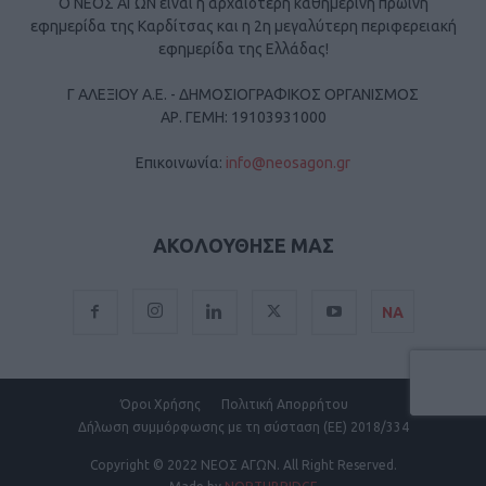
Ο ΝΕΟΣ ΑΓΩΝ είναι η αρχαιότερη καθημερινή πρωινή
εφημερίδα της Καρδίτσας και η 2η μεγαλύτερη περιφερειακή
εφημερίδα της Ελλάδας!
Γ ΑΛΕΞΙΟΥ Α.Ε. - ΔΗΜΟΣΙΟΓΡΑΦΙΚΟΣ ΟΡΓΑΝΙΣΜΟΣ
ΑΡ. ΓΕΜΗ: 19103931000
Επικοινωνία:
info@neosagon.gr
ΑΚΟΛΟΥΘΗΣΕ ΜΑΣ
ΝΑ
Όροι Χρήσης
Πολιτική Απορρήτου
Δήλωση συμμόρφωσης με τη σύσταση (ΕΕ) 2018/334
Copyright
© 2022 ΝΕΟΣ ΑΓΩΝ.
All Right Reserved.