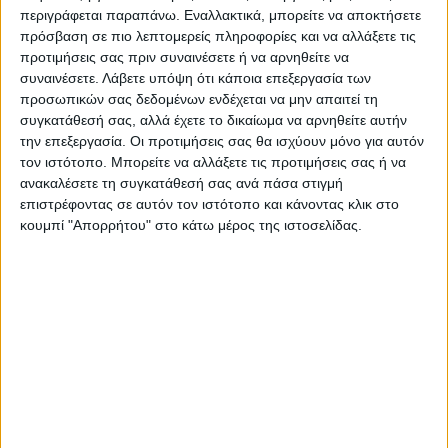
στον Προϋπολογισμό, η απαιτούμενη,
περιγράφεται παραπάνω. Εναλλακτικά, μπορείτε να αποκτήσετε
δαπάνη εναλλακτικής διαχείρισης
πρόσβαση σε πιο λεπτομερείς πληροφορίες και να αλλάξετε τις
αποβλήτων, η οποία βαρύνει το ποσό των
προτιμήσεις σας πριν συναινέσετε ή να αρνηθείτε να
συναινέσετε.
Λάβετε υπόψη ότι κάποια επεξεργασία των
Απολογιστικών Εργασιών και ανέρχεται σε
προσωπικών σας δεδομένων ενδέχεται να μην απαιτεί τη
354.000 ευρώ.
συγκατάθεσή σας, αλλά έχετε το δικαίωμα να αρνηθείτε αυτήν
την επεξεργασία. Οι προτιμήσεις σας θα ισχύουν μόνο για αυτόν
τον ιστότοπο. Μπορείτε να αλλάξετε τις προτιμήσεις σας ή να
Τελευταίες Ειδήσεις Σήμερα
ανακαλέσετε τη συγκατάθεσή σας ανά πάσα στιγμή
επιστρέφοντας σε αυτόν τον ιστότοπο και κάνοντας κλικ στο
κουμπί "Απορρήτου" στο κάτω μέρος της ιστοσελίδας.
Ακολούθησε την εφημερίδα ΝΕΟΣ
ΑΓΩΝ στο Google News!
Όλες οι εξελίξεις στην περιοχή της
Καρδίτσας και ευρύτερα της Θεσσαλίας
ΠΡΟΗΓΟΥΜΕΝΟ ΑΡΘΡΟ
ΕΠΟΜΕΝΟ ΑΡΘΡΟ
Λαβρόφ: Ελπίζουμε οι ΗΠΑ να
Έχασε η Μερσίν από τη
μην κλιμακώσουν τον
Μάλαγα, μπορεί και τη 2η