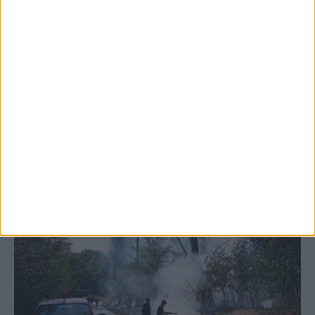
5 Αυγούστου 2026, 6:14 μμ
Παρανάλωμα του πυρός έγινε ΙΧ έξω από
το Μορφοβούνι, έσπευσε η Πυροσβεστική
(ΦΩΤΟ)
ΚΑΡΔΙΤΣΑ