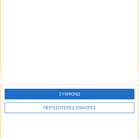
ΣΥΜΦΩΝΩ
ΚΑΡΔΙΤΣΑ
ΠΕΡΙΣΣΟΤΕΡΕΣ ΕΠΙΛΟΓΕΣ
Άρχισε η ιερακοθηρία στο Παυσίλυπο για
τα κορακοειδή (ΒΙΝΤΕΟ)