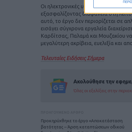
ΠΕΡΙ
Οι ηλεκτρονικές υδροληψίες θα κατ
εξασφαλίζοντας διαφάνεια στη λειτου
αυτό, το έργο δεν περιορίζεται σε α
εισάγει σύγχρονα εργαλεία διαχείρισ
Καρδίτσας, Παλαμά και Μουζακίου να
μεγαλύτερη ακρίβεια, ευελιξία και α
Τελευταίες Ειδήσεις Σήμερα
Ακολούθησε την εφημε
Όλες οι εξελίξεις στην περι
ΠΡΟΗΓΟΥΜΕΝΟ ΑΡΘΡΟ
Προκηρύχθηκε το έργο «Αποκατάσταση
βατότητας – Άρση καταπτώσεων οδικού