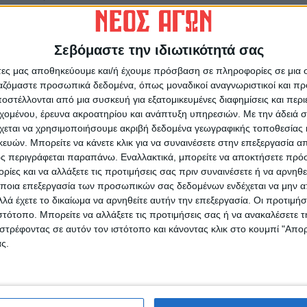
ση του κόστους συντήρησης.
ρονισμός των 14 αντλιοστασίων με νέες
Σεβόμαστε την ιδιωτικότητά σας
έους ηλεκτρολογικούς πίνακες και
άτες μας αποθηκεύουμε και/ή έχουμε πρόσβαση σε πληροφορίες σε μια
ργαζόμαστε προσωπικά δεδομένα, όπως μοναδικοί αναγνωριστικοί και 
 διανομής θα καταργήσει τα ανοιχτά χωμάτινα
στέλλονται από μια συσκευή για εξατομικευμένες διαφημίσεις και περ
εξάτμιση και διήθηση.
εχομένου, έρευνα ακροατηρίου και ανάπτυξη υπηρεσιών.
Με την άδειά σα
χεται να χρησιμοποιήσουμε ακριβή δεδομένα γεωγραφικής τοποθεσίας 
ών. Μπορείτε να κάνετε κλικ για να συναινέσετε στην επεξεργασία απ
ν: Εγκατάσταση νέων αντλιών με υψηλό
ς περιγράφεται παραπάνω. Εναλλακτικά, μπορείτε να αποκτήσετε πρό
σίας και εξοικονόμησης ενέργειας, ώστε να
ίες και να αλλάξετε τις προτιμήσεις σας πριν συναινέσετε ή να αρνηθεί
ποια επεξεργασία των προσωπικών σας δεδομένων ενδέχεται να μην απ
λά έχετε το δικαίωμα να αρνηθείτε αυτήν την επεξεργασία. Οι προτιμήσ
ιστότοπο. Μπορείτε να αλλάξετε τις προτιμήσεις σας ή να ανακαλέσετε
ργία Κεντρικών Σημείων Ελέγχου (ΚΣΕ)
στρέφοντας σε αυτόν τον ιστότοπο και κάνοντας κλικ στο κουμπί "Απ
να για παροχές, πιέσεις και κατανάλωση
ς.
εμετρίας και SCADA, επιτρέποντας την
ον άμεσο έλεγχο των υποδομών.