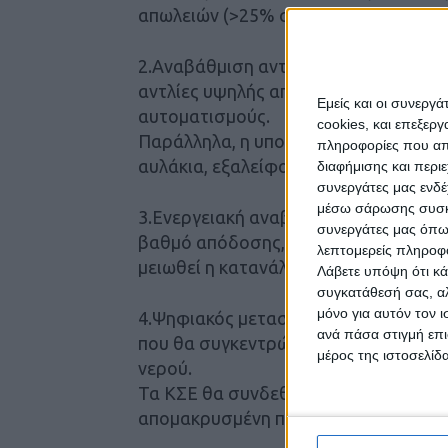
απωλειών (>25% σήμερα) και τη μείω
2.Αναβάθμιση αντλιοστασίων: Εκσυγχ
αντλίες υψηλής απόδοσης, inverter, ν
Εμείς και οι συνεργ
αυτοματισμούς.
cookies, και επεξε
Παράλληλα, η υπογείωση των δικτύων
πληροφορίες που απο
αυλάκια, εξαλείφοντας απώλειες από 
διαφήμισης και περι
συνεργάτες μας ενδέ
μέσω σάρωσης συσκευ
3.Ενεργειακή αναβάθμιση γεωτρήσεω
συνεργάτες μας όπω
βαθμό απόδοσης, συστημάτων προστα
λεπτομερείς πληροφορ
μειωθεί η κατανάλωση κατά 20–30%.
Λάβετε υπόψη ότι κά
συγκατάθεσή σας, αλ
μόνο για αυτόν τον 
4.Ψηφιακός μετασχηματισμός: Δημιου
ανά πάσα στιγμή επι
που θα συγκεντρώνουν όλα τα δεδομέ
μέρος της ιστοσελίδα
νερού.
Τα ΚΣΕ θα συνδεθούν με σύστημα τηλ
απομακρυσμένη παρακολούθηση και τ