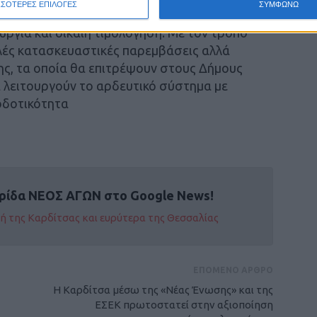
ΣΣΟΤΕΡΕΣ ΕΠΙΛΟΓΕΣ
ΣΥΜΦΩΝΩ
αγράφουν την κατανάλωση ανά χρήστη,
ργία και δίκαιη τιμολόγηση. Με τον τρόπο
πλές κατασκευαστικές παρεμβάσεις αλλά
ης, τα οποία θα επιτρέψουν στους Δήμους
 λειτουργούν το αρδευτικό σύστημα με
ποδοτικότητα
ρίδα ΝΕΟΣ ΑΓΩΝ στο Google News!
οχή της Καρδίτσας και ευρύτερα της Θεσσαλίας
ΕΠΟΜΕΝΟ ΑΡΘΡΟ
H Καρδίτσα μέσω της «Νέας Ένωσης» και της
ΕΣΕΚ πρωτοστατεί στην αξιοποίηση