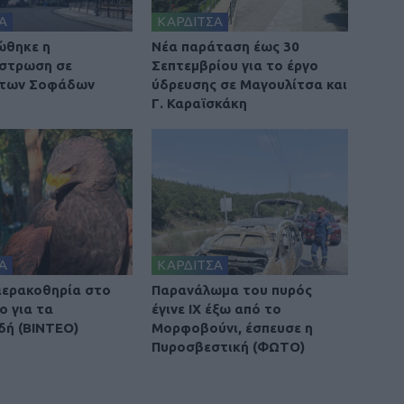
Α
ΚΑΡΔΙΤΣΑ
ώθηκε η
Νέα παράταση έως 30
στρωση σε
Σεπτεμβρίου για το έργο
 των Σοφάδων
ύδρευσης σε Μαγουλίτσα και
Γ. Καραϊσκάκη
Α
ΚΑΡΔΙΤΣΑ
 ιερακοθηρία στο
Παρανάλωμα του πυρός
ο για τα
έγινε ΙΧ έξω από το
δή (ΒΙΝΤΕΟ)
Μορφοβούνι, έσπευσε η
Πυροσβεστική (ΦΩΤΟ)