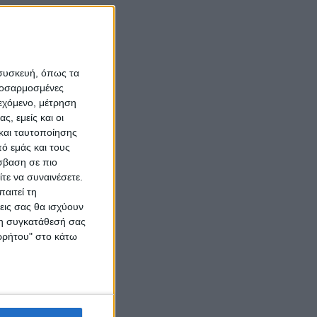
 συσκευή, όπως τα
προσαρμοσμένες
ιεχόμενο, μέτρηση
ς, εμείς και οι
και ταυτοποίησης
ό εμάς και τους
σβαση σε πιο
τε να συναινέσετε.
αιτεί τη
εις σας θα ισχύουν
 τη συγκατάθεσή σας
ορρήτου" στο κάτω