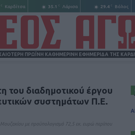
C
C
C
Καρδίτσα
35.1
Λάρισα
29.4
Βόλος
ΧΑΙΟΤΕΡΗ ΠΡΩΪΝΗ ΚΑΘΗΜΕΡΙΝΗ ΕΦΗΜΕΡΙΔΑ ΤΗΣ ΚΑΡΔ
ΝΕΟΣ
τη του διαδημοτικού έργου
υτικών συστημάτων Π.Ε.
Α
ΑΓΩΝ
Μουζακίου με προϋπολογισμό 72,5 εκ. ευρώ περίπου