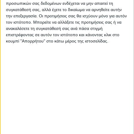
https://neosagon.gr
προσωπικών σας δεδομένων ενδέχεται να μην απαιτεί τη
συγκατάθεσή σας, αλλά έχετε το δικαίωμα να αρνηθείτε αυτήν
Η Αρχαιότερη Καθημερινή Πρωινή Εφημερίδα της Καρδίτσας
την επεξεργασία. Οι προτιμήσεις σας θα ισχύουν μόνο για αυτόν
τον ιστότοπο. Μπορείτε να αλλάξετε τις προτιμήσεις σας ή να
ανακαλέσετε τη συγκατάθεσή σας ανά πάσα στιγμή
επιστρέφοντας σε αυτόν τον ιστότοπο και κάνοντας κλικ στο
κουμπί "Απορρήτου" στο κάτω μέρος της ιστοσελίδας.
ΠΑΡΟΜΟΙΑ ΑΡΘΡΑ