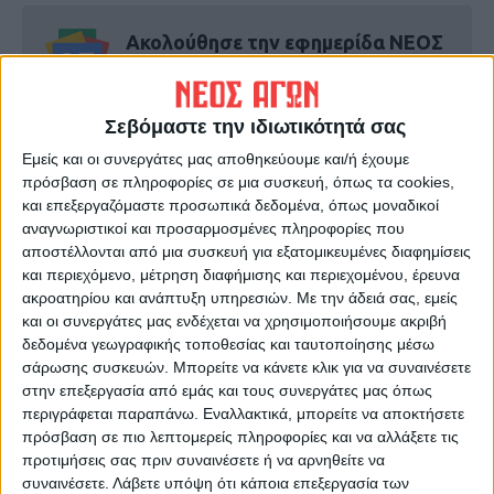
Ακολούθησε την εφημερίδα ΝΕΟΣ
ΑΓΩΝ στο Google News!
Όλες οι εξελίξεις στην περιοχή της
Καρδίτσας και ευρύτερα της Θεσσαλίας
Σεβόμαστε την ιδιωτικότητά σας
Εμείς και οι συνεργάτες μας αποθηκεύουμε και/ή έχουμε
πρόσβαση σε πληροφορίες σε μια συσκευή, όπως τα cookies,
ΠΡΟΗΓΟΥΜΕΝΟ ΑΡΘΡΟ
ΕΠΟΜΕΝΟ ΑΡΘΡΟ
και επεξεργαζόμαστε προσωπικά δεδομένα, όπως μοναδικοί
Χτύπησαν δύο φορές στο ίδιο
Από τα τσιμεντένια ανοιχτά
αναγνωριστικοί και προσαρμοσμένες πληροφορίες που
σημείο σε μία εβδομάδα
γήπεδα στην Ευρώπη
αποστέλλονται από μια συσκευή για εξατομικευμένες διαφημίσεις
και περιεχόμενο, μέτρηση διαφήμισης και περιεχομένου, έρευνα
ακροατηρίου και ανάπτυξη υπηρεσιών.
Με την άδειά σας, εμείς
και οι συνεργάτες μας ενδέχεται να χρησιμοποιήσουμε ακριβή
δεδομένα γεωγραφικής τοποθεσίας και ταυτοποίησης μέσω
σάρωσης συσκευών. Μπορείτε να κάνετε κλικ για να συναινέσετε
στην επεξεργασία από εμάς και τους συνεργάτες μας όπως
περιγράφεται παραπάνω. Εναλλακτικά, μπορείτε να αποκτήσετε
πρόσβαση σε πιο λεπτομερείς πληροφορίες και να αλλάξετε τις
προτιμήσεις σας πριν συναινέσετε ή να αρνηθείτε να
ΝΕΟΣ ΑΓΩΝ
συναινέσετε.
Λάβετε υπόψη ότι κάποια επεξεργασία των