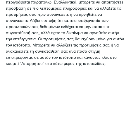
περιγράφεται παραπάνω. Εναλλακτικά, μπορείτε να αποκτήσετε
πρόσβαση σε πιο λεπτομερείς πληροφορίες και να αλλάξετε τις
προτιμήσεις σας πριν συναινέσετε ή να αρνηθείτε να
συναινέσετε.
Λάβετε υπόψη ότι κάποια επεξεργασία των
προσωπικών σας δεδομένων ενδέχεται να μην απαιτεί τη
συγκατάθεσή σας, αλλά έχετε το δικαίωμα να αρνηθείτε αυτήν
την επεξεργασία. Οι προτιμήσεις σας θα ισχύουν μόνο για αυτόν
τον ιστότοπο. Μπορείτε να αλλάξετε τις προτιμήσεις σας ή να
ανακαλέσετε τη συγκατάθεσή σας ανά πάσα στιγμή
Τελευταίες Ειδήσεις Σήμερα
επιστρέφοντας σε αυτόν τον ιστότοπο και κάνοντας κλικ στο
κουμπί "Απορρήτου" στο κάτω μέρος της ιστοσελίδας.
Ακολούθησε την εφημερίδα ΝΕΟΣ
ΑΓΩΝ στο Google News!
Όλες οι εξελίξεις στην περιοχή της
Καρδίτσας και ευρύτερα της Θεσσαλίας
ΠΡΟΗΓΟΥΜΕΝΟ ΑΡΘΡΟ
ΕΠΟΜΕΝΟ ΑΡΘΡΟ
Το πέναλτι «μαρς» στον
Ήττα στις λεπτομέρειες μέσα