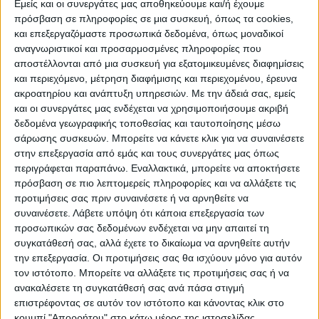
Εμείς και οι συνεργάτες μας αποθηκεύουμε και/ή έχουμε
πρόσβαση σε πληροφορίες σε μια συσκευή, όπως τα cookies,
και επεξεργαζόμαστε προσωπικά δεδομένα, όπως μοναδικοί
αναγνωριστικοί και προσαρμοσμένες πληροφορίες που
WEB TV
αποστέλλονται από μια συσκευή για εξατομικευμένες διαφημίσεις
και περιεχόμενο, μέτρηση διαφήμισης και περιεχομένου, έρευνα
Αφιέρωμα στην άνοδο της Δόξας
ακροατηρίου και ανάπτυξη υπηρεσιών.
Με την άδειά σας, εμείς
Μαχολουρίου
και οι συνεργάτες μας ενδέχεται να χρησιμοποιήσουμε ακριβή
δεδομένα γεωγραφικής τοποθεσίας και ταυτοποίησης μέσω
σάρωσης συσκευών. Μπορείτε να κάνετε κλικ για να συναινέσετε
στην επεξεργασία από εμάς και τους συνεργάτες μας όπως
περιγράφεται παραπάνω. Εναλλακτικά, μπορείτε να αποκτήσετε
πρόσβαση σε πιο λεπτομερείς πληροφορίες και να αλλάξετε τις
προτιμήσεις σας πριν συναινέσετε ή να αρνηθείτε να
συναινέσετε.
Λάβετε υπόψη ότι κάποια επεξεργασία των
προσωπικών σας δεδομένων ενδέχεται να μην απαιτεί τη
συγκατάθεσή σας, αλλά έχετε το δικαίωμα να αρνηθείτε αυτήν
την επεξεργασία. Οι προτιμήσεις σας θα ισχύουν μόνο για αυτόν
τον ιστότοπο. Μπορείτε να αλλάξετε τις προτιμήσεις σας ή να
ανακαλέσετε τη συγκατάθεσή σας ανά πάσα στιγμή
επιστρέφοντας σε αυτόν τον ιστότοπο και κάνοντας κλικ στο
κουμπί "Απορρήτου" στο κάτω μέρος της ιστοσελίδας.