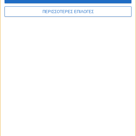
WEB TV
ΠΕΡΙΣΣΟΤΕΡΕΣ ΕΠΙΛΟΓΕΣ
Το πρωτάθλημα της ΑΕΚ στην Καρδίτσα
2/7/2026