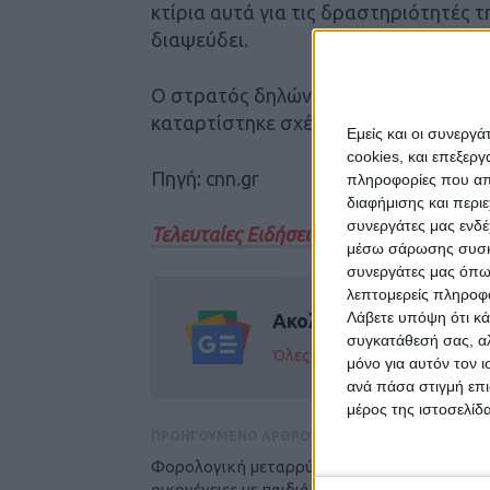
κτίρια αυτά για τις δραστηριότητές τ
διαψεύδει.
Ο στρατός δηλώνει ότι ελέγχει το 40
καταρτίστηκε σχέδιο για την πλήρη κ
Εμείς και οι συνεργ
cookies, και επεξε
Πηγή: cnn.gr
πληροφορίες που απο
διαφήμισης και περι
συνεργάτες μας ενδέ
Τελευταίες Ειδήσεις Σήμερα
μέσω σάρωσης συσκευ
συνεργάτες μας όπω
λεπτομερείς πληροφορ
Λάβετε υπόψη ότι κά
Ακολούθησε την εφημε
συγκατάθεσή σας, αλ
Όλες οι εξελίξεις στην περι
μόνο για αυτόν τον 
ανά πάσα στιγμή επι
μέρος της ιστοσελίδα
ΠΡΟΗΓΟΥΜΕΝΟ ΑΡΘΡΟ
Φορολογική μεταρρύθμιση: Νέοι εργαζόμενο
οικογένειες με παιδιά και ένστολοι οι