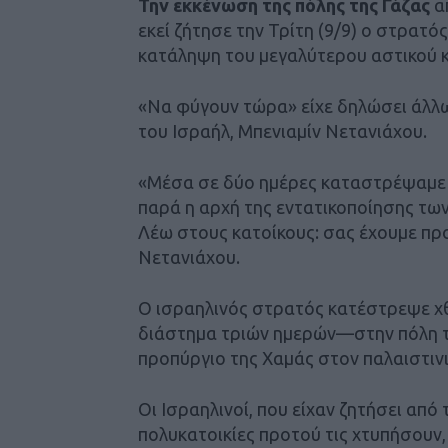
Την εκκένωση της πόλης της Γάζας
απ
εκεί ζήτησε την Τρίτη (9/9) ο στρατός
κατάληψη του μεγαλύτερου αστικού κ
«Να φύγουν τώρα» είχε δηλώσει άλλ
του Ισραήλ, Μπενιαμίν Νετανιάχου.
«Μέσα σε δύο ημέρες καταστρέψαμε 5
παρά η αρχή της εντατικοποίησης των
Λέω στους κατοίκους: σας έχουμε προ
Νετανιάχου.
Ο ισραηλινός στρατός κατέστρεψε χθ
διάστημα τριών ημερών—στην πόλη τη
προπύργιο της Χαμάς στον παλαιστιν
Οι Ισραηλινοί, που είχαν ζητήσει από
πολυκατοικίες προτού τις χτυπήσουν,