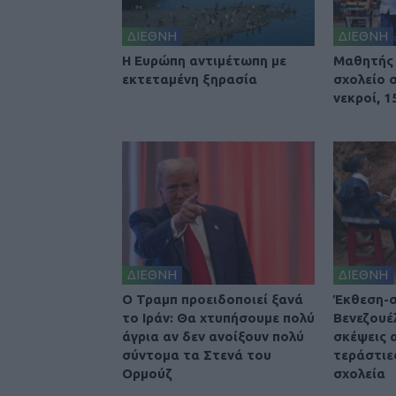
ΔΙΕΘΝΗ
ΔΙΕΘΝΗ
Η Ευρώπη αντιμέτωπη με
Μαθητής 
εκτεταμένη ξηρασία
σχολείο σ
νεκροί, 1
ΔΙΕΘΝΗ
ΔΙΕΘΝΗ
O Τραμπ προειδοποιεί ξανά
Έκθεση-σ
το Ιράν: Θα χτυπήσουμε πολύ
Βενεζουέ
άγρια αν δεν ανοίξουν πολύ
σκέψεις 
σύντομα τα Στενά του
τεράστιε
Ορμούζ
σχολεία