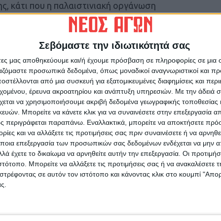
ης, κάτι που η παλαιστινιακή οργάνωση
% της πόλης της Γάζας, ενώ τον Αύγουστο
Σεβόμαστε την ιδιωτικότητά σας
ατάκτηση της πόλης.
άτες μας αποθηκεύουμε και/ή έχουμε πρόσβαση σε πληροφορίες σε μια
ργαζόμαστε προσωπικά δεδομένα, όπως μοναδικοί αναγνωριστικοί και 
στέλλονται από μια συσκευή για εξατομικευμένες διαφημίσεις και περ
εχομένου, έρευνα ακροατηρίου και ανάπτυξη υπηρεσιών.
Με την άδειά σα
χεται να χρησιμοποιήσουμε ακριβή δεδομένα γεωγραφικής τοποθεσίας 
ών. Μπορείτε να κάνετε κλικ για να συναινέσετε στην επεξεργασία απ
ς περιγράφεται παραπάνω. Εναλλακτικά, μπορείτε να αποκτήσετε πρό
ίες και να αλλάξετε τις προτιμήσεις σας πριν συναινέσετε ή να αρνηθεί
ποια επεξεργασία των προσωπικών σας δεδομένων ενδέχεται να μην απ
ρίδα ΝΕΟΣ ΑΓΩΝ στο Google News!
λά έχετε το δικαίωμα να αρνηθείτε αυτήν την επεξεργασία. Οι προτιμήσ
οχή της Καρδίτσας και ευρύτερα της Θεσσαλίας
ιστότοπο. Μπορείτε να αλλάξετε τις προτιμήσεις σας ή να ανακαλέσετε
στρέφοντας σε αυτόν τον ιστότοπο και κάνοντας κλικ στο κουμπί "Απ
ς.
ΕΠΟΜΕΝΟ ΑΡΘΡΟ
ι,
Μια καλή πορεία θα επιδιώξει και φέτος ο ΑΟ
Μυρίνης (φωτό&βίντεο)