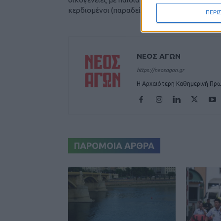
κερδισμένοι (παραδείγματα)
ΠΕΡΙ
ΝΕΟΣ ΑΓΩΝ
https://neosagon.gr
Η Αρχαιότερη Καθημερινή Πρω
ΠΑΡΟΜΟΙΑ ΑΡΘΡΑ