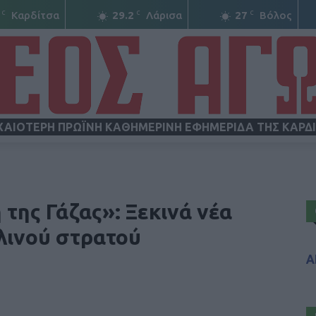
C
C
C
Καρδίτσα
29.2
Λάρισα
27
Βόλος
ΧΑΙΟΤΕΡΗ ΠΡΩΪΝΗ ΚΑΘΗΜΕΡΙΝΗ ΕΦΗΜΕΡΙΔΑ ΤΗΣ ΚΑΡΔ
ΝΕΟΣ
της Γάζας»: Ξεκινά νέα
λινού στρατού
Α
ΑΓΩΝ