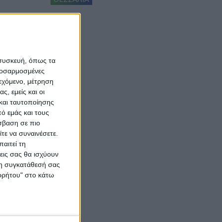
 συσκευή, όπως τα
προσαρμοσμένες
ιεχόμενο, μέτρηση
ς, εμείς και οι
και ταυτοποίησης
ό εμάς και τους
σβαση σε πιο
τε να συναινέσετε.
αιτεί τη
εις σας θα ισχύουν
 τη συγκατάθεσή σας
ορρήτου" στο κάτω