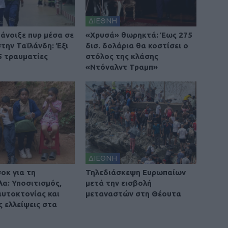
ΔΙΕΘΝΗ
άνοιξε πυρ μέσα σε
«Χρυσά» θωρηκτά: Έως 275
την Ταϊλάνδη: Έξι
δισ. δολάρια θα κοστίσει ο
5 τραυματίες
στόλος της κλάσης
«Ντόναλντ Τραμπ»
ΔΙΕΘΝΗ
οκ για τη
Τηλεδιάσκεψη Ευρωπαίων
λα: Υποσιτισμός,
μετά την εισβολή
αυτοκτονίας και
μεταναστών στη Θέουτα
ς ελλείψεις στα