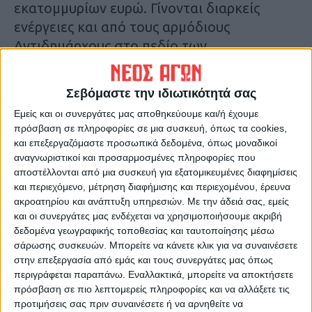
εκατομμυρίων ευρώ. Γίνονται διαρκείς
ενέργειες και από τους αρμόδιους
Αντιδημάρχους στο πεδίο των
αντλιοστασίων, των παρόχθιων και της
αγροτικής οδοποιίας, με σκοπό έναν σωστό
Σεβόμαστε την ιδιωτικότητά σας
έλεγχο των ζημιών και την εκτίμησή τους
Εμείς και οι συνεργάτες μας αποθηκεύουμε και/ή έχουμε
από πλευράς κόστους.
πρόσβαση σε πληροφορίες σε μια συσκευή, όπως τα cookies,
Δ.Γ.
και επεξεργαζόμαστε προσωπικά δεδομένα, όπως μοναδικοί
αναγνωριστικοί και προσαρμοσμένες πληροφορίες που
αποστέλλονται από μια συσκευή για εξατομικευμένες διαφημίσεις
Τελευταίες Ειδήσεις Σήμερα
και περιεχόμενο, μέτρηση διαφήμισης και περιεχομένου, έρευνα
ακροατηρίου και ανάπτυξη υπηρεσιών.
Με την άδειά σας, εμείς
και οι συνεργάτες μας ενδέχεται να χρησιμοποιήσουμε ακριβή
Ακολούθησε την εφημερίδα ΝΕΟΣ
δεδομένα γεωγραφικής τοποθεσίας και ταυτοποίησης μέσω
ΑΓΩΝ στο Google News!
σάρωσης συσκευών. Μπορείτε να κάνετε κλικ για να συναινέσετε
στην επεξεργασία από εμάς και τους συνεργάτες μας όπως
Όλες οι εξελίξεις στην περιοχή της
περιγράφεται παραπάνω. Εναλλακτικά, μπορείτε να αποκτήσετε
Καρδίτσας και ευρύτερα της Θεσσαλίας
πρόσβαση σε πιο λεπτομερείς πληροφορίες και να αλλάξετε τις
προτιμήσεις σας πριν συναινέσετε ή να αρνηθείτε να