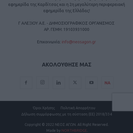
εφημερίδα της Καρδίτσας και η 2η μεγαλύτερη περιφερειακή
εφημερίδα της Ελλάδας!
Γ ΑΛΕΞΙΟΥ Α.Ε. - ΔΗΜΟΣΙΟΓΡΑΦΙΚΟΣ ΟΡΓΑΝΙΣΜΟΣ
ΑΡ. ΓΕΜΗ: 19103931000
Επικοινωνία:
info@neosagon.gr
ΑΚΟΛΟΥΘΗΣΕ ΜΑΣ
ΝΑ
Όροι Χρήσης
Πολιτική Απορρήτου
Δήλωση συμμόρφωσης με τη σύσταση (ΕΕ) 2018/334
Copyright
© 2022 ΝΕΟΣ ΑΓΩΝ.
All Right Reserved.
Made by
NORTHBRIDGE
.