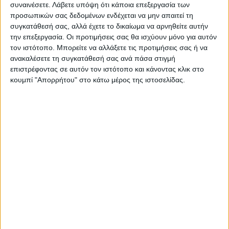
συναινέσετε.
Λάβετε υπόψη ότι κάποια επεξεργασία των
ΠΡΟΗΓΟΥΜΕΝΟ ΑΡΘΡΟ
ΕΠΟΜΕΝΟ ΑΡΘΡΟ
προσωπικών σας δεδομένων ενδέχεται να μην απαιτεί τη
Γεωργιάδης: Τα επόμενα
Προκύπτουν ζητήματα στον
συγκατάθεσή σας, αλλά έχετε το δικαίωμα να αρνηθείτε αυτήν
24ωρα αρχίζει η λειτουργία
οδοφωτισμό
την επεξεργασία. Οι προτιμήσεις σας θα ισχύουν μόνο για αυτόν
των απογευματινών
τον ιστότοπο. Μπορείτε να αλλάξετε τις προτιμήσεις σας ή να
χειρουργείων
ανακαλέσετε τη συγκατάθεσή σας ανά πάσα στιγμή
επιστρέφοντας σε αυτόν τον ιστότοπο και κάνοντας κλικ στο
κουμπί "Απορρήτου" στο κάτω μέρος της ιστοσελίδας.
ΝΕΟΣ ΑΓΩΝ
https://neosagon.gr
Η Αρχαιότερη Καθημερινή Πρωινή Εφημερίδα της Καρδίτσας