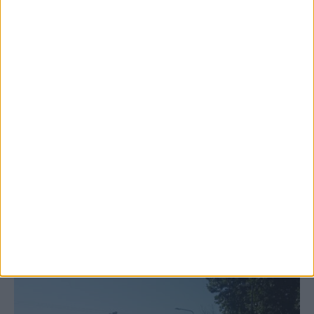
6 Αυγούστου 2026, 10:11 πμ
Ξεκινά η κατεδάφιση ετοιμόρροπων
κτιρίων σε Αγναντερό και Ριζοβούνι
ΚΑΡΔΙΤΣΑ