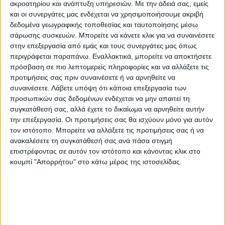
αρμόδια υπηρεσία του Δήμου στο τηλ.: 24410-76000
ακροατηρίου και ανάπτυξη υπηρεσιών.
Με την άδειά σας, εμείς
και οι συνεργάτες μας ενδέχεται να χρησιμοποιήσουμε ακριβή
για την αποκομιδή τους.
δεδομένα γεωγραφικής τοποθεσίας και ταυτοποίησης μέσω
σάρωσης συσκευών. Μπορείτε να κάνετε κλικ για να συναινέσετε
•
Δεν πετάμε τα σκουπίδια μας σε ακάλυπτους
στην επεξεργασία από εμάς και τους συνεργάτες μας όπως
περιγράφεται παραπάνω. Εναλλακτικά, μπορείτε να αποκτήσετε
χώρους, όπως οικόπεδα, πάρκα, άλση κ.λ.π.
πρόσβαση σε πιο λεπτομερείς πληροφορίες και να αλλάξετε τις
προτιμήσεις σας πριν συναινέσετε ή να αρνηθείτε να
•
Διατηρούμε καθαρούς τους κοινοχρήστους χώρους
συναινέσετε.
Λάβετε υπόψη ότι κάποια επεξεργασία των
προσωπικών σας δεδομένων ενδέχεται να μην απαιτεί τη
των πολυκατοικιών μας.
συγκατάθεσή σας, αλλά έχετε το δικαίωμα να αρνηθείτε αυτήν
την επεξεργασία. Οι προτιμήσεις σας θα ισχύουν μόνο για αυτόν
•
Περιφράζουμε τα οικόπεδά μας και τα διατηρούμε
τον ιστότοπο. Μπορείτε να αλλάξετε τις προτιμήσεις σας ή να
ανακαλέσετε τη συγκατάθεσή σας ανά πάσα στιγμή
πάντοτε καθαρά από σκουπίδια.
επιστρέφοντας σε αυτόν τον ιστότοπο και κάνοντας κλικ στο
κουμπί "Απορρήτου" στο κάτω μέρος της ιστοσελίδας.
•
Δεν αφήνουμε στα πεζοδρόμια και στο οδόστρωμα
υλικά οικοδομών.
Σε κάθε περίπτωση οι δημότες οφείλουν πριν