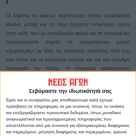
Οι δημότες σε αρκετές περιπτώσεις πετούν ανεξέλεγκτα
κλαδιά, μπάζα και ότι άλλο άχρηστο αντικείμενο έχουν
στην αυλή τους με αποτέλεσμα ακόμη και σε κεντρικά και
πολυσύχναστα σημεία να σχηματίζονται μικρές
«χωματερές» με όλες τις αρνητικές συνέπειες που έχει
κάτι τέτοιο για το κοινωνικό σύνολο και για την εύρυθμη
λειτουργία της πόλης. Η υπηρεσία καθαριότητας
επισημαίνει ότι αυτού του είδους οι συμπεριφορές δεν
συνάδουν με την έννοια του υπεύθυνου δημότη.
Σεβόμαστε την ιδιωτικότητά σας
Υπενθυμίζει ακόμη πως με βάση τον κανονισμό:
Εμείς και οι συνεργάτες μας αποθηκεύουμε και/ή έχουμε
πρόσβαση σε πληροφορίες σε μια συσκευή, όπως τα cookies,
•
Προϊόντα κηπευτικών εργασιών (φύλλα, ξερά άνθη
και επεξεργαζόμαστε προσωπικά δεδομένα, όπως μοναδικοί
αναγνωριστικοί και προσαρμοσμένες πληροφορίες που
κλπ.) τα συσκευάζουμε σε πλαστικές, ανθεκτικές
αποστέλλονται από μια συσκευή για εξατομικευμένες διαφημίσεις
σακούλες, καλά δεμένες και επικοινωνούμε με την
και περιεχόμενο, μέτρηση διαφήμισης και περιεχομένου, έρευνα