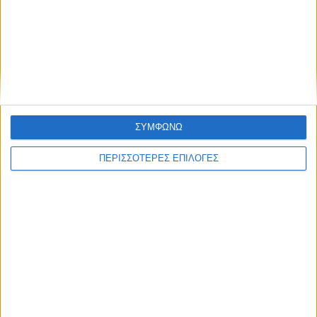
ΚΑΡΔΙΤΣΑ
Έργο καθαρισμού του Ρογόζινου και
αποκατάστασης των αναχωμάτων
ΣΥΜΦΩΝΩ
ΠΕΡΙΣΣΟΤΕΡΕΣ ΕΠΙΛΟΓΕΣ