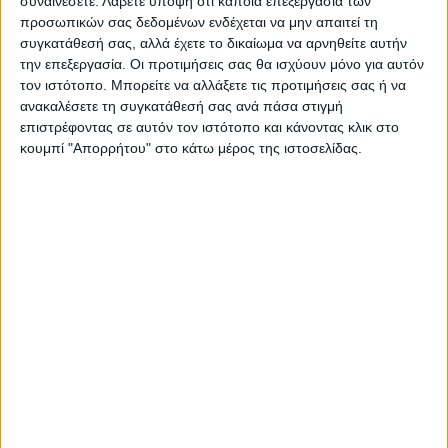
συναινέσετε.
Λάβετε υπόψη ότι κάποια επεξεργασία των
προσωπικών σας δεδομένων ενδέχεται να μην απαιτεί τη
Σταθερά στο 11,5% το ΠΑΣΟΚ, ελαφρώς
συγκατάθεσή σας, αλλά έχετε το δικαίωμα να αρνηθείτε αυτήν
μειωμένο το ποσοστό του ΚΚΕ με 6,5% ενώ
την επεξεργασία. Οι προτιμήσεις σας θα ισχύουν μόνο για αυτόν
τον ιστότοπο. Μπορείτε να αλλάξετε τις προτιμήσεις σας ή να
σε ανοδική πορεία φαίνεται πως κινείται η
ανακαλέσετε τη συγκατάθεσή σας ανά πάσα στιγμή
Πλεύση Ελευθερίας με 4,4%.
επιστρέφοντας σε αυτόν τον ιστότοπο και κάνοντας κλικ στο
κουμπί "Απορρήτου" στο κάτω μέρος της ιστοσελίδας.
Επίσης, η Νίκη φαίνεται να κερδίζει το
«εισιτήριο» για τη Βουλή με 3,4% ενώ η
Ελληνική Λύση μετρήθηκε στο 3% , δηλαδή
κινείται στο όριο της κοινοβουλευτικής
εισόδου.
«Διόρθωση» του αποτελέσματος της 21ης
Μαΐου