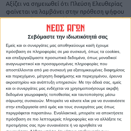
Αξίζει να σημειωθεί ότι Πλεύση Ελευθερίας
φαίνεται να λαμβάνει στην πρόθεση ψήφου
4,4%, η Νίκη 3,4% η Ελληνική Λύση 3,3% ενώ
εκτός Βουλής μένει το ΜέΡΑ25 με 1,7%.
Σεβόμαστε την ιδιωτικότητά σας
Εμείς και οι συνεργάτες μας αποθηκεύουμε και/ή έχουμε
πρόσβαση σε πληροφορίες σε μια συσκευή, όπως τα cookies,
και επεξεργαζόμαστε προσωπικά δεδομένα, όπως μοναδικοί
Αντίστοιχα είναι τα ποσοστά που
αναγνωριστικοί και προσαρμοσμένες πληροφορίες που
καταγράφονται και στην δημοσκόπηση της
αποστέλλονται από μια συσκευή για εξατομικευμένες διαφημίσεις
και περιεχόμενο, μέτρηση διαφήμισης και περιεχομένου, έρευνα
GPO για τα ΝΕΑ.
ακροατηρίου και ανάπτυξη υπηρεσιών.
Με την άδειά σας, εμείς
και οι συνεργάτες μας ενδέχεται να χρησιμοποιήσουμε ακριβή
Στην πρόθεση ψήφου, η ΝΔ λαμβάνει το
δεδομένα γεωγραφικής τοποθεσίας και ταυτοποίησης μέσω
σάρωσης συσκευών. Μπορείτε να κάνετε κλικ για να συναινέσετε
41,3% ανεβάζοντας τα ποσοστά της σε
στην επεξεργασία από εμάς και τους συνεργάτες μας όπως
σχέση με την κάλπη του Μαΐου, τη στιγμή
περιγράφεται παραπάνω. Εναλλακτικά, μπορείτε να αποκτήσετε
που ο ΣΥΡΙΖΑ πέφτει κάτω από το όριο του
πρόσβαση σε πιο λεπτομερείς πληροφορίες και να αλλάξετε τις
20% και ανιχνεύεται στο 19,6%.
προτιμήσεις σας πριν συναινέσετε ή να αρνηθείτε να