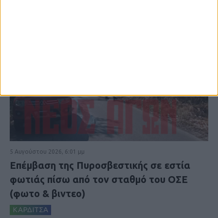
5 Αυγούστου 2026, 6:01 μμ
Επέμβαση της Πυροσβεστικής σε εστία
φωτιάς πίσω από τον σταθμό του ΟΣΕ
(φωτο & βιντεο)
ΚΑΡΔΙΤΣΑ