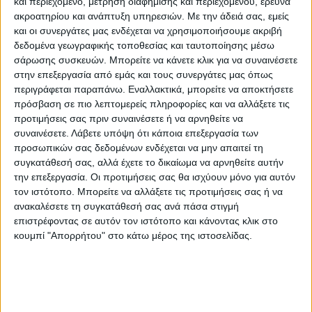
και περιεχόμενο, μέτρηση διαφήμισης και περιεχομένου, έρευνα
του είχε περαστεί το μήνυμα «μην τους
ακροατηρίου και ανάπτυξη υπηρεσιών.
Με την άδειά σας, εμείς
βάλεις στα ψηφοδέλτια αλλά επέλεξε να
και οι συνεργάτες μας ενδέχεται να χρησιμοποιήσουμε ακριβή
δεδομένα γεωγραφικής τοποθεσίας και ταυτοποίησης μέσω
κάνει το ακριβώς ανάποδο».
σάρωσης συσκευών. Μπορείτε να κάνετε κλικ για να συναινέσετε
στην επεξεργασία από εμάς και τους συνεργάτες μας όπως
Ο ίδιος ξεκαθάρισε ότι «δεν θα δεχτώ την
περιγράφεται παραπάνω. Εναλλακτικά, μπορείτε να αποκτήσετε
εργαλειοποίηση της μουσουλμανικής
πρόσβαση σε πιο λεπτομερείς πληροφορίες και να αλλάξετε τις
προτιμήσεις σας πριν συναινέσετε ή να αρνηθείτε να
μειονότητας από την Τουρκία. Δεν έχει
συναινέσετε.
Λάβετε υπόψη ότι κάποια επεξεργασία των
κανένα δικαίωμα να παρεμβαίνει στα
προσωπικών σας δεδομένων ενδέχεται να μην απαιτεί τη
εσωτερικά της Ελλάδας», προσθέτοντας ότι
συγκατάθεσή σας, αλλά έχετε το δικαίωμα να αρνηθείτε αυτήν
«θα μιλήσω με τον Ερντογάν για αυτό το
την επεξεργασία. Οι προτιμήσεις σας θα ισχύουν μόνο για αυτόν
τον ιστότοπο. Μπορείτε να αλλάξετε τις προτιμήσεις σας ή να
θέμα. Θα του πω ότι αυτές οι πρακτικές
ανακαλέσετε τη συγκατάθεσή σας ανά πάσα στιγμή
πρέπει να σταματήσουν».
επιστρέφοντας σε αυτόν τον ιστότοπο και κάνοντας κλικ στο
κουμπί "Απορρήτου" στο κάτω μέρος της ιστοσελίδας.
Στο θέμα αναφέρθηκε μιλώντας στο MEGA
και ο Γιώργος Καραμέρος, υποψήφιος
βουλευτής του ΣΥΡΙΖΑ, σημειώνοντας ότι
«το επικίνδυνο παιχνίδι με τα εθνικά