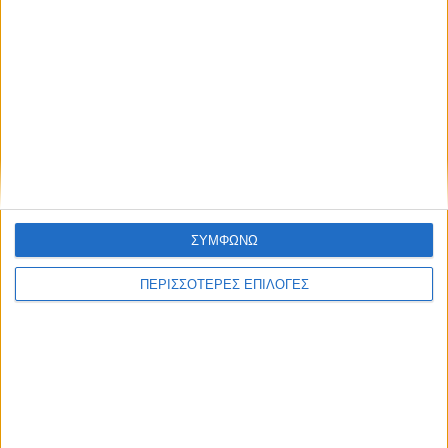
πυρός στη Γάζα: Ανταλλαγή
Παλαιστινίων με Ισραηλινούς
ομήρους – Τι περιλαμβάνει το
σχέδιο εκεχειρίας
ΣΥΜΦΩΝΩ
ΝΕΟΣ ΑΓΩΝ
ΠΕΡΙΣΣΟΤΕΡΕΣ ΕΠΙΛΟΓΕΣ
https://neosagon.gr
Η Αρχαιότερη Καθημερινή Πρωινή Εφημερίδα της Καρδίτσας