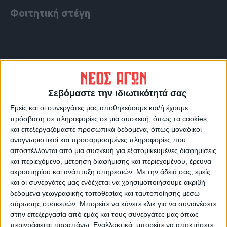
Φοιτητική στέγη
Σεβόμαστε την ιδιωτικότητά σας
Εμείς και οι συνεργάτες μας αποθηκεύουμε και/ή έχουμε
πρόσβαση σε πληροφορίες σε μια συσκευή, όπως τα cookies,
και επεξεργαζόμαστε προσωπικά δεδομένα, όπως μοναδικοί
αναγνωριστικοί και προσαρμοσμένες πληροφορίες που
αποστέλλονται από μια συσκευή για εξατομικευμένες διαφημίσεις
και περιεχόμενο, μέτρηση διαφήμισης και περιεχομένου, έρευνα
VIDEO ΤΗΣ ΘΕΣΣΑΛΙΑΣ
ακροατηρίου και ανάπτυξη υπηρεσιών.
Με την άδειά σας, εμείς
και οι συνεργάτες μας ενδέχεται να χρησιμοποιήσουμε ακριβή
Οι 9 άξονες Κουρέτα για να "σωθεί" η
δεδομένα γεωγραφικής τοποθεσίας και ταυτοποίησης μέσω
Θεσσαλία από την λειψυδρία
σάρωσης συσκευών. Μπορείτε να κάνετε κλικ για να συναινέσετε
στην επεξεργασία από εμάς και τους συνεργάτες μας όπως
περιγράφεται παραπάνω. Εναλλακτικά, μπορείτε να αποκτήσετε