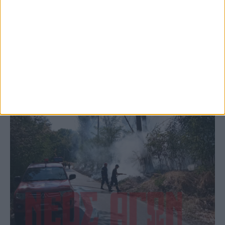
το Μορφοβούνι, έσπευσε η Πυροσβεστική
(ΦΩΤΟ)
ΚΑΡΔΙΤΣΑ