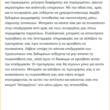
και περιεχόμενο, μέτρηση διαφήμισης και περιεχομένου, έρευνα
ηπειρωτικά. Τα φαινόμενα στα δυτικά,
ακροατηρίου και ανάπτυξη υπηρεσιών.
Με την άδειά σας, εμείς
κυρίως στη δυτική Πελοπόννησο πιθανόν
και οι συνεργάτες μας ενδέχεται να χρησιμοποιήσουμε ακριβή
δεδομένα γεωγραφικής τοποθεσίας και ταυτοποίησης μέσω
μέχρι το απόγευμα να είναι ισχυρά.
σάρωσης συσκευών. Μπορείτε να κάνετε κλικ για να συναινέσετε
στην επεξεργασία από εμάς και τους συνεργάτες μας όπως
Οι άνεμοι θα πνέουν στα δυτικά από νότιες
περιγράφεται παραπάνω. Εναλλακτικά, μπορείτε να αποκτήσετε
και στα ανατολικά από βόρειες διευθύνσεις
πρόσβαση σε πιο λεπτομερείς πληροφορίες και να αλλάξετε τις
προτιμήσεις σας πριν συναινέσετε ή να αρνηθείτε να
4 με 5 και στο Αιγαίο μέχρι το μεσημέρι
συναινέσετε.
Λάβετε υπόψη ότι κάποια επεξεργασία των
τοπικά 6 μποφόρ .
προσωπικών σας δεδομένων ενδέχεται να μην απαιτεί τη
συγκατάθεσή σας, αλλά έχετε το δικαίωμα να αρνηθείτε αυτήν
Η θερμοκρασία θα σημειώσει μικρή
την επεξεργασία. Οι προτιμήσεις σας θα ισχύουν μόνο για αυτόν
τον ιστότοπο. Μπορείτε να αλλάξετε τις προτιμήσεις σας ή να
περαιτέρω πτώση.
ανακαλέσετε τη συγκατάθεσή σας ανά πάσα στιγμή
επιστρέφοντας σε αυτόν τον ιστότοπο και κάνοντας κλικ στο
Ο καιρός της Δευτέρας (29/9): Αυξημένες
κουμπί "Απορρήτου" στο κάτω μέρος της ιστοσελίδας.
νεφώσεις με τοπικές βροχές και
σποραδικές καταιγίδες αρχικά στα δυτικά
και βόρεια και βαθμιαία και στην υπόλοιπη