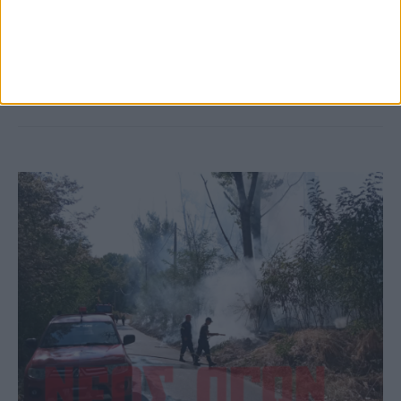
Παρανάλωμα του πυρός έγινε ΙΧ έξω από
το Μορφοβούνι, έσπευσε η Πυροσβεστική
(ΦΩΤΟ)
ΚΑΡΔΙΤΣΑ