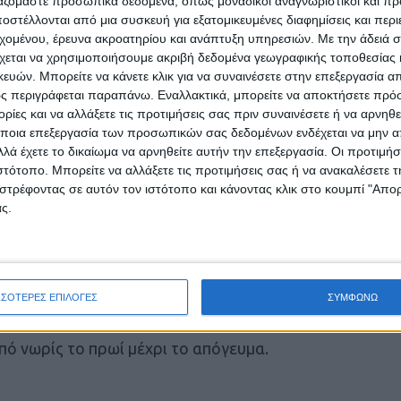
ργαζόμαστε προσωπικά δεδομένα, όπως μοναδικοί αναγνωριστικοί και 
στέλλονται από μια συσκευή για εξατομικευμένες διαφημίσεις και περ
αι το απόγευμα στα Δωδεκάνησα
εχομένου, έρευνα ακροατηρίου και ανάπτυξη υπηρεσιών.
Με την άδειά σα
 Μακεδονία, τη Θράκη και τα νησιά του
χεται να χρησιμοποιήσουμε ακριβή δεδομένα γεωγραφικής τοποθεσίας 
ών. Μπορείτε να κάνετε κλικ για να συναινέσετε στην επεξεργασία απ
ς περιγράφεται παραπάνω. Εναλλακτικά, μπορείτε να αποκτήσετε πρό
εντρική Μακεδονία.
ίες και να αλλάξετε τις προτιμήσεις σας πριν συναινέσετε ή να αρνηθεί
ποια επεξεργασία των προσωπικών σας δεδομένων ενδέχεται να μην απ
ντονα και θα παρουσιάσουν μεγαλύτερη
λά έχετε το δικαίωμα να αρνηθείτε αυτήν την επεξεργασία. Οι προτιμήσ
ιστότοπο. Μπορείτε να αλλάξετε τις προτιμήσεις σας ή να ανακαλέσετε
στρέφοντας σε αυτόν τον ιστότοπο και κάνοντας κλικ στο κουμπί "Απ
ς.
 περιοχές Ζακύνθου, Κεφαλλονιάς) και τη δυτική
έχρι νωρίς το απόγευμα
όγευμα της Πέμπτης μέχρι και τις πρωινές
ΣΣΟΤΕΡΕΣ ΕΠΙΛΟΓΕΣ
ΣΥΜΦΩΝΩ
η και τα νησιά του Ανατολικού Αιγαίου την
ό νωρίς το πρωί μέχρι το απόγευμα.