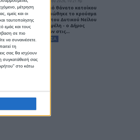
προσαρμοσμένες
7 Αυγούστου 2026, 10:21 πμ
ιεχόμενο, μέτρηση
Μετά από θάνατο κατοίκου
επιβεβαιώθηκε το κρούσμα
ς, εμείς και οι
του ιού του Δυτικού Νείλου
και ταυτοποίησης
στην Κυψέλη - ο Δήμος
ό εμάς και τους
Σοφάδων στις...
σβαση σε πιο
ΚΑΡΔΙΤΣΑ
τε να συναινέσετε.
αιτεί τη
εις σας θα ισχύουν
 τη συγκατάθεσή σας
ορρήτου" στο κάτω