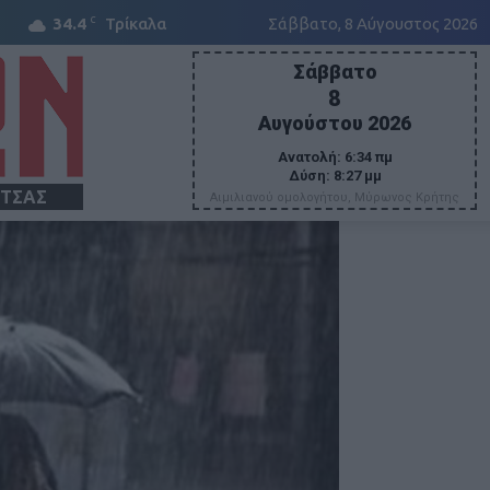
C
34.4
Τρίκαλα
Σάββατο, 8 Αύγουστος 2026
Σάββατο
8
Αυγούστου 2026
Ανατολή:
6:34 πμ
Δύση:
8:27 μμ
ΙΤΣΑΣ
Αιμιλιανού ομολογήτου, Μύρωνος Κρήτης