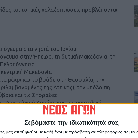
γίδες και τοπικές χαλαζοπτώσεις προβλέπονται
απόγευμα στα νησιά του Ιονίου
πόγευμα στην Ήπειρο, τη δυτική Μακεδονία, τη
ια Πελοπόννησο
ν κεντρική Μακεδονία
ατα μέχρι και το βράδυ στη Θεσσαλία, την
εριλαμβανομένης της Αττικής), την υπόλοιπη
ύβοια και τις Σποράδες
ου Ανατολικού Αιγαίου και την ανατολική
Σεβόμαστε την ιδιωτικότητά σας
άτες μας αποθηκεύουμε και/ή έχουμε πρόσβαση σε πληροφορίες σε μια