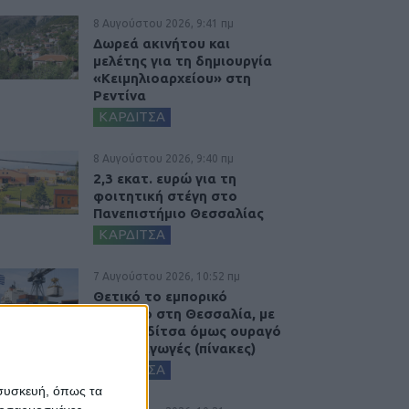
8 Αυγούστου 2026, 9:41 πμ
Δωρεά ακινήτου και
μελέτης για τη δημιουργία
«Κειμηλιοαρχείου» στη
Ρεντίνα
ΚΑΡΔΙΤΣΑ
8 Αυγούστου 2026, 9:40 πμ
2,3 εκατ. ευρώ για τη
φοιτητική στέγη στο
Πανεπιστήμιο Θεσσαλίας
ΚΑΡΔΙΤΣΑ
7 Αυγούστου 2026, 10:52 πμ
Θετικό το εμπορικό
ισοζύγιο στη Θεσσαλία, με
την Καρδίτσα όμως ουραγό
στις εξαγωγές (πίνακες)
ΚΑΡΔΙΤΣΑ
 συσκευή, όπως τα