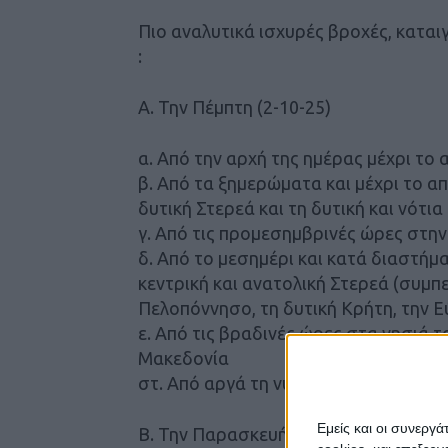
Πιο αναλυτικά ισχυρές βροχές, καται
:
Α. Την Πέμπτη (2-10-25)
α. Από την αρχή της ημέρας μέχρι το 
β. Από τα ξημερώματα και μέχρι το α
δυτική Στερεά και τη δυτική και νότ
γ. Από τις προμεσημβρινές ώρες στη
δ. Από το μεσημέρι και κατά διαστήμ
κεντρική και ανατολική Στερεά (συμπ
Πελοπόννησο, τη δυτική Κρήτη, την Ε
ε. Από τις βραδινές ώρες στα νησιά τ
Μακεδονία
στ. Από αργά τη νύχτα στη Θράκη.
Εμείς και οι συνεργ
Β. Την Παρασκευή (3-10-25)