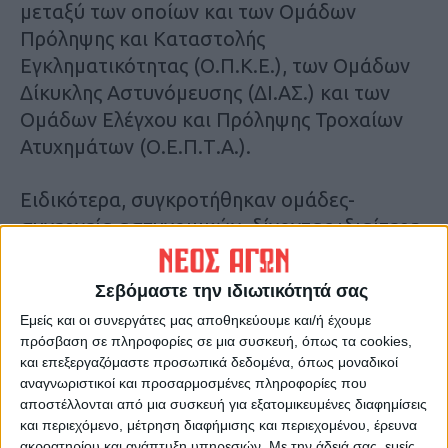
μεταξύ των οποίων και των Ομάδων
Πρόληψης και Καταστολής
Εγκληματικότητας (Ο.Π.Κ.Ε.), των Ομάδων
Δίκυκλης Αστυνόμευσης (ΔΙ.ΑΣ.) και των
Ομάδων Ελέγχου και Πρόληψης Τροχαίων
Ατυχημάτων (Ο.Ε.Π.Τ.Α.).
Ειδικότερα, συγκροτήθηκαν ομάδες-
συνεργεία αστυνομικών, δίνοντας ιδιαίτερη
έμφαση στην καταπολέμηση της διάδοσης
των ναρκωτικών, στον εντοπισμό ατόμων
Σεβόμαστε την ιδιωτικότητά σας
σε βάρος των οποίων εκκρεμούν
Εμείς και οι συνεργάτες μας αποθηκεύουμε και/ή έχουμε
καταδικαστικές αποφάσεις, στη διενέργεια
πρόσβαση σε πληροφορίες σε μια συσκευή, όπως τα cookies,
ελέγχων σε επιχειρήσεις και καταστήματα,
και επεξεργαζόμαστε προσωπικά δεδομένα, όπως μοναδικοί
αναγνωριστικοί και προσαρμοσμένες πληροφορίες που
στον έλεγχο οχημάτων και της νόμιμης
αποστέλλονται από μια συσκευή για εξατομικευμένες διαφημίσεις
κυκλοφορίας τους και γενικότερα στην
και περιεχόμενο, μέτρηση διαφήμισης και περιεχομένου, έρευνα
αντιμετώπιση κάθε μορφής
ακροατηρίου και ανάπτυξη υπηρεσιών.
Με την άδειά σας, εμείς