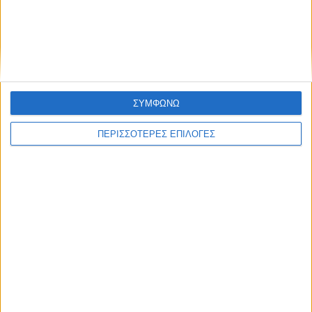
χωρητικότητας 600 ατόμων στις φυλακές
Τρικάλων
ΣΥΜΦΩΝΩ
ΠΕΡΙΣΣΟΤΕΡΕΣ ΕΠΙΛΟΓΕΣ
ΘΕΣΣΑΛΙΑ