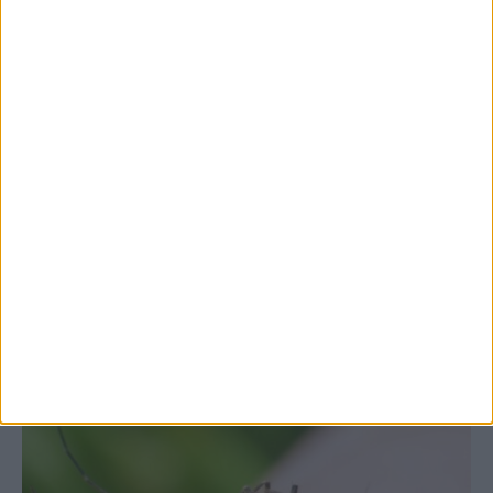
7 Αυγούστου 2026, 10:52 πμ
Θετικό το εμπορικό ισοζύγιο στη
Θεσσαλία, με την Καρδίτσα όμως ουραγό
στις εξαγωγές (πίνακες)
ΚΑΡΔΙΤΣΑ