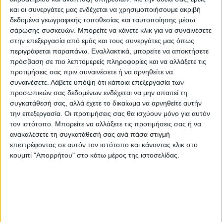
παραβατικότητας.
και οι συνεργάτες μας ενδέχεται να χρησιμοποιήσουμε ακριβή
δεδομένα γεωγραφικής τοποθεσίας και ταυτοποίησης μέσω
σάρωσης συσκευών. Μπορείτε να κάνετε κλικ για να συναινέσετε
Στο πλαίσιο των επιχειρήσεων:
στην επεξεργασία από εμάς και τους συνεργάτες μας όπως
περιγράφεται παραπάνω. Εναλλακτικά, μπορείτε να αποκτήσετε
– ελέγχθηκαν 3.491 άτομα,
πρόσβαση σε πιο λεπτομερείς πληροφορίες και να αλλάξετε τις
προτιμήσεις σας πριν συναινέσετε ή να αρνηθείτε να
συναινέσετε.
Λάβετε υπόψη ότι κάποια επεξεργασία των
– ελέγχθηκαν 3.120 οχήματα,
προσωπικών σας δεδομένων ενδέχεται να μην απαιτεί τη
συγκατάθεσή σας, αλλά έχετε το δικαίωμα να αρνηθείτε αυτήν
την επεξεργασία. Οι προτιμήσεις σας θα ισχύουν μόνο για αυτόν
– ελέγχθηκαν 20 επιχειρήσεις εμπορίας και
τον ιστότοπο. Μπορείτε να αλλάξετε τις προτιμήσεις σας ή να
ανακύκλωσης μετάλλων (σκραπ),
ανακαλέσετε τη συγκατάθεσή σας ανά πάσα στιγμή
επιστρέφοντας σε αυτόν τον ιστότοπο και κάνοντας κλικ στο
– προσήχθησαν 87 άτομα,
κουμπί "Απορρήτου" στο κάτω μέρος της ιστοσελίδας.
– συνελήφθησαν συνολικά 49 άτομα (από
τα οποία 13 στη Λάρισα, 10 στη Μαγνησία,
21 στα Τρίκαλα και 5 στην Καρδίτσα),