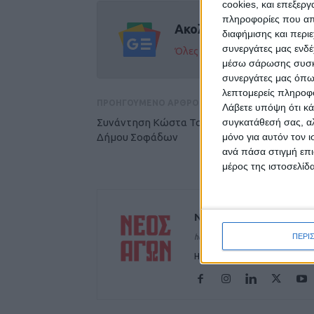
cookies, και επεξε
πληροφορίες που απο
Ακολούθησε την εφημε
διαφήμισης και περι
συνεργάτες μας ενδέ
Όλες οι εξελίξεις στην περι
μέσω σάρωσης συσκευ
συνεργάτες μας όπω
λεπτομερείς πληροφορ
ΠΡΟΗΓΟΥΜΕΝΟ ΑΡΘΡΟ
Λάβετε υπόψη ότι κά
Συνάντηση Κώστα Τσιάρα με 50 αγρότες του
συγκατάθεσή σας, αλ
Δήμου Σοφάδων
μόνο για αυτόν τον 
ανά πάσα στιγμή επι
μέρος της ιστοσελίδα
ΝΕΟΣ ΑΓΩΝ
ΠΕΡΙ
https://neosagon.gr
Η Αρχαιότερη Καθημερινή Πρω