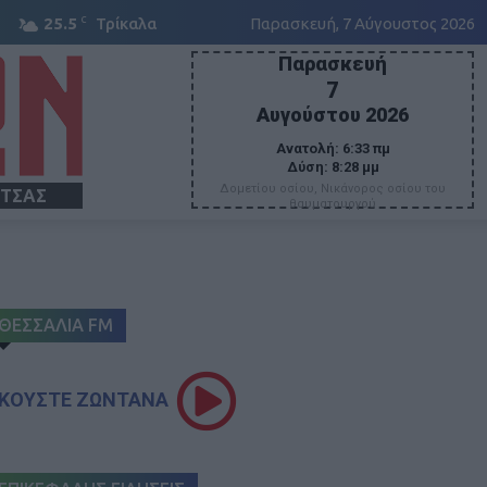
C
25.5
Τρίκαλα
Παρασκευή, 7 Αύγουστος 2026
Παρασκευή
7
Αυγούστου 2026
Ανατολή:
6:33 πμ
Δύση:
8:28 μμ
Δομετίου οσίου, Νικάνορος οσίου του
ΙΤΣΑΣ
θαυματουργού
ΘΕΣΣΑΛΙΑ FM
ΚΟΥΣΤΕ ΖΩΝΤΑΝΑ