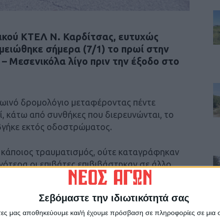
τικού ΚΤΕΛ Ν. Καρδίτσας, ευτυχώς
μειώθηκε σήμερα (7/1) το πρωί στην
– Μεσενικόλα λίγο πριν την έξοδο στο
ρωινό δρομολόγιο μεταφέροντας πέντε
ωί, κάτω από συνθήκες που διερευνώνται, το
 βγήκε εκτός οδοστρώματος.
ε κάποιος τραυματισμός, ούτε καταγράφηκαν
ργότερα οι επιβάτες επιβιβάστηκαν σε άλλο
ο.
Σεβόμαστε την ιδιωτικότητά σας
άτες μας αποθηκεύουμε και/ή έχουμε πρόσβαση σε πληροφορίες σε μια