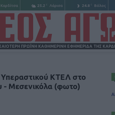
C
C
Καρδίτσα
25.2
Λάρισα
24.8
Βόλος
ΧΑΙΟΤΕΡΗ ΠΡΩΪΝΗ ΚΑΘΗΜΕΡΙΝΗ ΕΦΗΜΕΡΙΔΑ ΤΗΣ ΚΑΡΔ
ΝΕΟΣ
υ Υπεραστικού ΚΤΕΛ στο
 - Μεσενικόλα (φωτο)
Α
ΑΓΩΝ