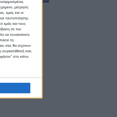
προσαρμοσμένες
ιεχόμενο, μέτρηση
ς, εμείς και οι
και ταυτοποίησης
ό εμάς και τους
σβαση σε πιο
τε να συναινέσετε.
αιτεί τη
εις σας θα ισχύουν
 τη συγκατάθεσή σας
ορρήτου" στο κάτω