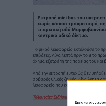
Εκτροπή mini bus του υπερασ
χωρίς κάποιο τραυματισμό, ση
επαρχιακή οδό Μορφοβουνίου 
κεντρικό οδικό δίκτυο.
Το μικρό λεωφορείο εκτελούσε το π
επιβάτες. Λίγα λεπτά πριν το 8 το πρ
όχημα εξετράπη της πορείας του και
Από την εκτροπή ευτυχώς δεν υπήρξ
σοβαρές υλικές ζημιές. Λίγα λεπτά α
λεωφορείο που κατέφθασε στο σημεί
Τελευταίες Ειδήσεις Σήμερα
Εμείς και οι συνεργ