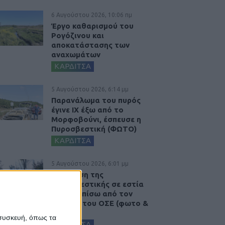
6 Αυγούστου 2026, 10:06 πμ
Έργο καθαρισμού του
Ρογόζινου και
αποκατάστασης των
αναχωμάτων
ΚΑΡΔΙΤΣΑ
5 Αυγούστου 2026, 6:14 μμ
Παρανάλωμα του πυρός
έγινε ΙΧ έξω από το
Μορφοβούνι, έσπευσε η
Πυροσβεστική (ΦΩΤΟ)
ΚΑΡΔΙΤΣΑ
5 Αυγούστου 2026, 6:01 μμ
Επέμβαση της
Πυροσβεστικής σε εστία
φωτιάς πίσω από τον
σταθμό του ΟΣΕ (φωτο &
βιντεο)
 συσκευή, όπως τα
ΚΑΡΔΙΤΣΑ