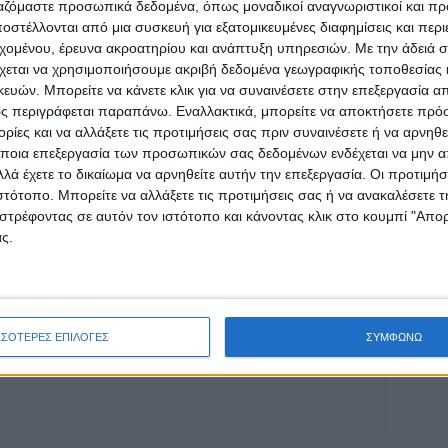
ργαζόμαστε προσωπικά δεδομένα, όπως μοναδικοί αναγνωριστικοί και 
στέλλονται από μια συσκευή για εξατομικευμένες διαφημίσεις και περ
ρίδα ΝΕΟΣ ΑΓΩΝ στο Google News!
εχομένου, έρευνα ακροατηρίου και ανάπτυξη υπηρεσιών.
Με την άδειά σα
χεται να χρησιμοποιήσουμε ακριβή δεδομένα γεωγραφικής τοποθεσίας 
οχή της Καρδίτσας και ευρύτερα της Θεσσαλίας
ών. Μπορείτε να κάνετε κλικ για να συναινέσετε στην επεξεργασία απ
ς περιγράφεται παραπάνω. Εναλλακτικά, μπορείτε να αποκτήσετε πρό
ίες και να αλλάξετε τις προτιμήσεις σας πριν συναινέσετε ή να αρνηθεί
ΕΠΟΜΕΝΟ ΑΡΘΡΟ
ποια επεξεργασία των προσωπικών σας δεδομένων ενδέχεται να μην απ
Εξαφάνιση στη Λάρισα: «Θυμίζει εποχές
λά έχετε το δικαίωμα να αρνηθείτε αυτήν την επεξεργασία. Οι προτιμήσ
Γιακουμάκη και Άλεξ» – Τα βίντεο που εξετάζει
ιστότοπο. Μπορείτε να αλλάξετε τις προτιμήσεις σας ή να ανακαλέσετε
η ΕΛ.ΑΣ
στρέφοντας σε αυτόν τον ιστότοπο και κάνοντας κλικ στο κουμπί "Απ
ς.
ΣΣΟΤΕΡΕΣ ΕΠΙΛΟΓΕΣ
ΣΥΜΦΩΝΩ
ινή Εφημερίδα της Καρδίτσας