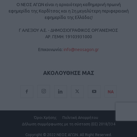
Ο ΝΕΟΣ ΑΓΩΝ είναι η αρχαιότερη καθημερινή πρωινή
εφημερίδα της Καρδίτσας και η 2η μεγαλύτερη περιφερειακή
εφημερίδα της Ελλάδας!
Γ ΑΛΕΞΙΟΥ Α.Ε. - ΔΗΜΟΣΙΟΓΡΑΦΙΚΟΣ ΟΡΓΑΝΙΣΜΟΣ
ΑΡ. ΓΕΜΗ: 19103931000
Επικοινωνία:
info@neosagon.gr
ΑΚΟΛΟΥΘΗΣΕ ΜΑΣ
ΝΑ
Όροι Χρήσης
Πολιτική Απορρήτου
Δήλωση συμμόρφωσης με τη σύσταση (ΕΕ) 2018/334
Copyright
© 2022 ΝΕΟΣ ΑΓΩΝ.
All Right Reserved.