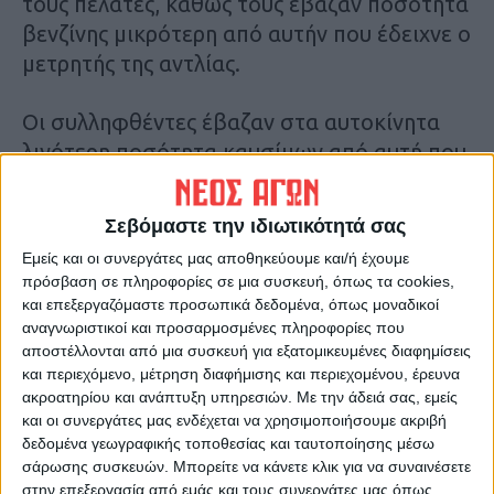
τους πελάτες, καθώς τους έβαζαν ποσότητα
βενζίνης μικρότερη από αυτήν που έδειχνε ο
μετρητής της αντλίας.
Οι συλληφθέντες έβαζαν στα αυτοκίνητα
λιγότερη ποσότητα καυσίμων από αυτή που
αναγραφόταν στις αντλίες. Επίσης
κατηγορούνται για απάτη σε βάρος πελατών
Σεβόμαστε την ιδιωτικότητά σας
των πρατηρίων υγρών καυσίμων με
Εμείς και οι συνεργάτες μας αποθηκεύουμε και/ή έχουμε
ελλειμματικές παραδόσεις, φοροδιαφυγή με
πρόσβαση σε πληροφορίες σε μια συσκευή, όπως τα cookies,
χρήση εικονικών παραστατικών και
και επεξεργαζόμαστε προσωπικά δεδομένα, όπως μοναδικοί
νομιμοποίηση εσόδων από εγκληματική
αναγνωριστικοί και προσαρμοσμένες πληροφορίες που
αποστέλλονται από μια συσκευή για εξατομικευμένες διαφημίσεις
δραστηριότητα.
και περιεχόμενο, μέτρηση διαφήμισης και περιεχομένου, έρευνα
ακροατηρίου και ανάπτυξη υπηρεσιών.
Με την άδειά σας, εμείς
Πηγή: newsit.gr
και οι συνεργάτες μας ενδέχεται να χρησιμοποιήσουμε ακριβή
δεδομένα γεωγραφικής τοποθεσίας και ταυτοποίησης μέσω
σάρωσης συσκευών. Μπορείτε να κάνετε κλικ για να συναινέσετε
Τελευταίες Ειδήσεις Σήμερα
στην επεξεργασία από εμάς και τους συνεργάτες μας όπως