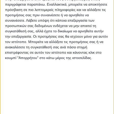
περιγράφεται παραπάνω. Εναλλακτικά, μπορείτε να αποκτήσετε
πρόσβαση σε πιο λεπτομερείς πληροφορίες και να αλλάξετε τις
Ακολούθησε την εφημερίδα ΝΕΟΣ
προτιμήσεις σας πριν συναινέσετε ή να αρνηθείτε να
συναινέσετε.
Λάβετε υπόψη ότι κάποια επεξεργασία των
ΑΓΩΝ στο Google News!
προσωπικών σας δεδομένων ενδέχεται να μην απαιτεί τη
Όλες οι εξελίξεις στην περιοχή της
συγκατάθεσή σας, αλλά έχετε το δικαίωμα να αρνηθείτε αυτήν
Καρδίτσας και ευρύτερα της Θεσσαλίας
την επεξεργασία. Οι προτιμήσεις σας θα ισχύουν μόνο για αυτόν
τον ιστότοπο. Μπορείτε να αλλάξετε τις προτιμήσεις σας ή να
ανακαλέσετε τη συγκατάθεσή σας ανά πάσα στιγμή
ΠΡΟΗΓΟΥΜΕΝΟ ΑΡΘΡΟ
ΕΠΟΜΕΝΟ ΑΡΘΡΟ
επιστρέφοντας σε αυτόν τον ιστότοπο και κάνοντας κλικ στο
Η Καρδίτσα, το παγκόσμιο
Προωθείται ο
κουμπί "Απορρήτου" στο κάτω μέρος της ιστοσελίδας.
πρωτάθλημα στίβου και η
εκσυγχρονισμός των
ανύπαρκτη προβολή
αρδευτικών συστημάτων
στους Δήμους Καρδίτσας,
Παλαμά και Μουζακίου