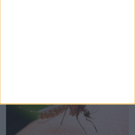
7 Αυγούστου 2026, 10:52 πμ
Θετικό το εμπορικό ισοζύγιο στη
Θεσσαλία, με την Καρδίτσα όμως ουραγό
στις εξαγωγές (πίνακες)
ΚΑΡΔΙΤΣΑ