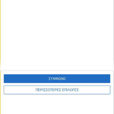
ΘΕΣΣΑΛΙΑ
ΣΥΜΦΩΝΩ
Σοκ στον Αλμυρό – 41χρονος βίασε την
ΠΕΡΙΣΣΟΤΕΡΕΣ ΕΠΙΛΟΓΕΣ
κόρη της συζύγου του