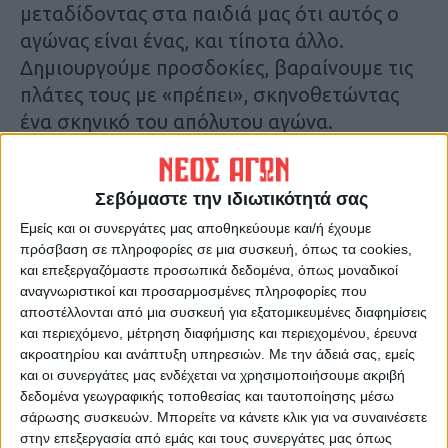
μεταδίδοντας στα παιδιά μας ότι αυτός ο
αγώνας είναι ένας, και τίποτα άλλο.
Δημιουργούμε προσδοκίες, βαραίνουμε τις
πλάτες τους με «πρέπει», σκηνοθετώντας
ένα σκηνικό του απόλυτου αγώνα.
Μόνο όμως, που όσο μεγαλώνουμε,
Σεβόμαστε την ιδιωτικότητά σας
κατανοούμε ότι είτε ακολουθήσει κανείς
τον ακαδημαϊκό δρόμο είτε τη γνώση μιας
Εμείς και οι συνεργάτες μας αποθηκεύουμε και/ή έχουμε
πρόσβαση σε πληροφορίες σε μια συσκευή, όπως τα cookies,
τέχνης, έχουν εντέλει ελάχιστη διαφορά. Η
και επεξεργαζόμαστε προσωπικά δεδομένα, όπως μοναδικοί
επιτυχία, η εξασφάλιση του βιοποριστικού
αναγνωριστικοί και προσαρμοσμένες πληροφορίες που
δεν επιτυγχάνεται μόνο με ένα… χαρτί
αποστέλλονται από μια συσκευή για εξατομικευμένες διαφημίσεις
πανεπιστημίου. Ίσως χρειάζονται
και περιεχόμενο, μέτρηση διαφήμισης και περιεχομένου, έρευνα
ακροατηρίου και ανάπτυξη υπηρεσιών.
Με την άδειά σας, εμείς
περισσότερα, με αντίστοιχες εξειδικεύσεις,
και οι συνεργάτες μας ενδέχεται να χρησιμοποιήσουμε ακριβή
μπορεί και στροφή σε κάτι… ξένο, που δεν
δεδομένα γεωγραφικής τοποθεσίας και ταυτοποίησης μέσω
κατείχαμε ως γνώση εξ αρχής. Επίσης, η ζωή
σάρωσης συσκευών. Μπορείτε να κάνετε κλικ για να συναινέσετε
στην επεξεργασία από εμάς και τους συνεργάτες μας όπως
μας φέρνει αντιμέτωπους με άλλα