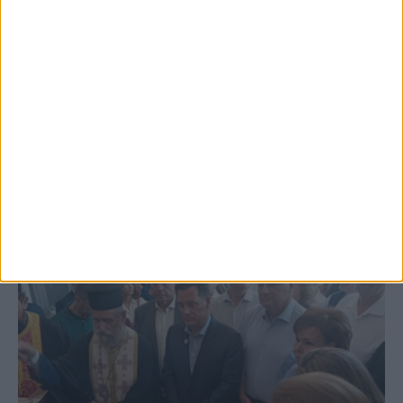
5 Αυγούστου 2026, 6:01 μμ
Επέμβαση της Πυροσβεστικής σε εστία
φωτιάς πίσω από τον σταθμό του ΟΣΕ
(φωτο & βιντεο)
ΚΑΡΔΙΤΣΑ