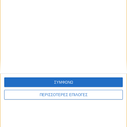
ΣΥΜΦΩΝΩ
ΓΝΩΜΕΣ & ΣΧΟΛΙΑ
ΠΕΡΙΣΣΟΤΕΡΕΣ ΕΠΙΛΟΓΕΣ
Λίγες ημέρες προσαρμογής για τα
γεράκια...