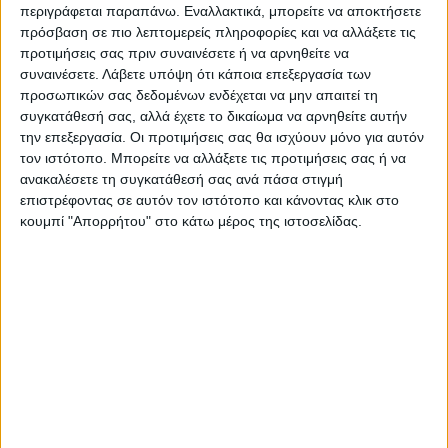
περιγράφεται παραπάνω. Εναλλακτικά, μπορείτε να αποκτήσετε
ερεθίσματα και ενδιαφέροντα. Όλα είναι
πρόσβαση σε πιο λεπτομερείς πληροφορίες και να αλλάξετε τις
ρευστά, όλα αλλάζουν, ανάλογα τις
προτιμήσεις σας πριν συναινέσετε ή να αρνηθείτε να
περιόδους, τις τάσεις στην αγορά. Σίγουρα
συναινέσετε.
Λάβετε υπόψη ότι κάποια επεξεργασία των
προσωπικών σας δεδομένων ενδέχεται να μην απαιτεί τη
όμως, δεν είναι τίποτα αμετάκλητα
συγκατάθεσή σας, αλλά έχετε το δικαίωμα να αρνηθείτε αυτήν
επιτυχές. Μόνο και μόνο επειδή τα
την επεξεργασία. Οι προτιμήσεις σας θα ισχύουν μόνο για αυτόν
αποτελέσματα των Πανελληνίων ήρθαν με
τον ιστότοπο. Μπορείτε να αλλάξετε τις προτιμήσεις σας ή να
ανακαλέσετε τη συγκατάθεσή σας ανά πάσα στιγμή
θετικό… πρόσημο.
επιστρέφοντας σε αυτόν τον ιστότοπο και κάνοντας κλικ στο
Δ.Γ.
κουμπί "Απορρήτου" στο κάτω μέρος της ιστοσελίδας.
Τελευταίες Ειδήσεις Σήμερα
Ακολούθησε την εφημερίδα ΝΕΟΣ
ΑΓΩΝ στο Google News!
Όλες οι εξελίξεις στην περιοχή της
Καρδίτσας και ευρύτερα της Θεσσαλίας