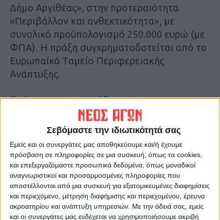
Δήμο Αργιθέας», στην προτεραιότητα
«Περιβάλλον και ανθεκτικότητα», με
συνολικό προϋπολογισμό 250.000 ευρώ (με
ΦΠΑ). Η πράξη συγχρηματοδοτείται από το
Ευρωπαϊκό Ταμείο Περιφερειακής
Ανάπτυξης.
Πρόκειται για προμήθεια:
– Ενός εκσκαφέα – φορτωτή ισότροχου,
Σεβόμαστε την ιδιωτικότητά σας
ελαστικοφόρου, με μηχανισμό φόρτωσης
Εμείς και οι συνεργάτες μας αποθηκεύουμε και/ή έχουμε
στο εμπρόσθιο μέρος και μηχανισμό
πρόσβαση σε πληροφορίες σε μια συσκευή, όπως τα cookies,
εκσκαφής στο οπίσθιο μέρος. Το μηχάνημα
και επεξεργαζόμαστε προσωπικά δεδομένα, όπως μοναδικοί
αναγνωριστικοί και προσαρμοσμένες πληροφορίες που
προορίζεται για χρήση μέσα σε
αποστέλλονται από μια συσκευή για εξατομικευμένες διαφημίσεις
κατοικημένες περιοχές και για αυτό το λόγο
και περιεχόμενο, μέτρηση διαφήμισης και περιεχομένου, έρευνα
οι διαστάσεις του θα είναι τέτοιες που θα
ακροατηρίου και ανάπτυξη υπηρεσιών.
Με την άδειά σας, εμείς
και οι συνεργάτες μας ενδέχεται να χρησιμοποιήσουμε ακριβή
του προσδίδουν μέγιστη ευελιξία στην