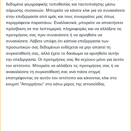
δεδομένα γεωγραφικής τοποθεσίας και ταυτοποίησης μέσω
κίνηση και στις παρεμβάσεις του.
σάρωσης συσκευών. Μπορείτε να κάνετε κλικ για να συναινέσετε
στην επεξεργασία από εμάς και τους συνεργάτες μας όπως
– Ενός ημιφορτηγού, οχήματος τύπου pick-
περιγράφεται παραπάνω. Εναλλακτικά, μπορείτε να αποκτήσετε
πρόσβαση σε πιο λεπτομερείς πληροφορίες και να αλλάξετε τις
up, για επεμβάσεις της υπηρεσίας Πολιτικής
προτιμήσεις σας πριν συναινέσετε ή να αρνηθείτε να
Προστασίας του Δήμου σε δυσπρόσιτες
συναινέσετε.
Λάβετε υπόψη ότι κάποια επεξεργασία των
περιοχές. Το συγκεκριμένο όχημα θα έχει
προσωπικών σας δεδομένων ενδέχεται να μην απαιτεί τη
συγκατάθεσή σας, αλλά έχετε το δικαίωμα να αρνηθείτε αυτήν
ωφέλιμο φορτίο τουλάχιστον 1 τόνο και
την επεξεργασία. Οι προτιμήσεις σας θα ισχύουν μόνο για αυτόν
κίνηση στους τέσσερεις τροχούς (4Χ4), με
τον ιστότοπο. Μπορείτε να αλλάξετε τις προτιμήσεις σας ή να
επιμήκη χώρο φόρτωσης.
ανακαλέσετε τη συγκατάθεσή σας ανά πάσα στιγμή
επιστρέφοντας σε αυτόν τον ιστότοπο και κάνοντας κλικ στο
κουμπί "Απορρήτου" στο κάτω μέρος της ιστοσελίδας.
Ο σχεδιασμός αύξησης και εκσυγχρονισμού
του μηχανολογικού εξοπλισμού εξελίσσεται
σταθερά από τη Δημοτική αρχή, με την
κατάθεση σύντομα νέων προτάσεων προς
χρηματοδότηση προς τους αρμόδιους
φορείς.