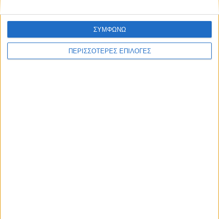
ΣΥΜΦΩΝΩ
ΠΕΡΙΣΣΟΤΕΡΕΣ ΕΠΙΛΟΓΕΣ
ΚΑΡΔΙΤΣΑ
Σύλληψη στην Καρδίτσα για κλοπή
ηλεκτρικής ενέργειας