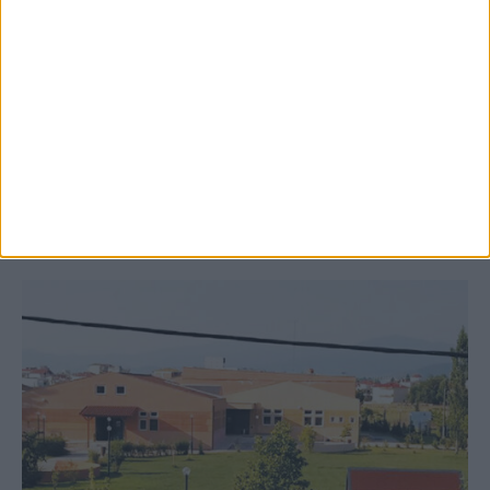
8 Αυγούστου 2026, 9:41 πμ
Δωρεά ακινήτου και μελέτης για τη
δημιουργία «Κειμηλιοαρχείου» στη
Ρεντίνα
ΚΑΡΔΙΤΣΑ