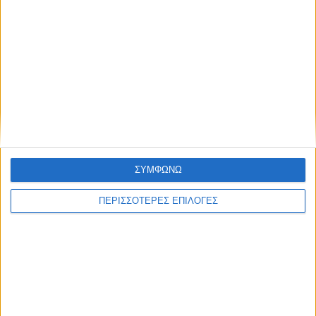
ΚΑΡΔΙΤΣΑ
Κρούσμα του ιού του Δυτικού Νείλου στην
Κυψέλη του Δήμου Σοφάδων - έκτακτοι
ψεκασμοί
ΣΥΜΦΩΝΩ
ΠΕΡΙΣΣΟΤΕΡΕΣ ΕΠΙΛΟΓΕΣ
ΘΕΣΣΑΛΙΑ FM