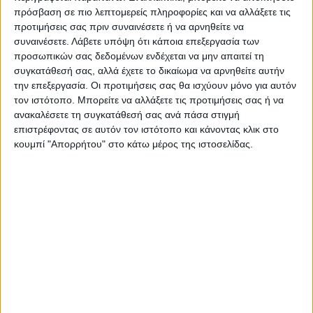
πρόσβαση σε πιο λεπτομερείς πληροφορίες και να αλλάξετε τις
ΠΡΟΗΓΟΥΜΕΝΟ ΑΡΘΡΟ
ΕΠΟΜΕΝΟ ΑΡΘΡΟ
προτιμήσεις σας πριν συναινέσετε ή να αρνηθείτε να
Δημιουργείται νέο
Υποβάθμιση της παραγωγής
συναινέσετε.
Λάβετε υπόψη ότι κάποια επεξεργασία των
κοιμητήριο στο Καρποχώρι
σε βαμβακοκαλλιέργειες στο
προσωπικών σας δεδομένων ενδέχεται να μην απαιτεί τη
Ν. Καρδίτσας εξαιτίας της
συγκατάθεσή σας, αλλά έχετε το δικαίωμα να αρνηθείτε αυτήν
έλλειψης νερού
την επεξεργασία. Οι προτιμήσεις σας θα ισχύουν μόνο για αυτόν
τον ιστότοπο. Μπορείτε να αλλάξετε τις προτιμήσεις σας ή να
ανακαλέσετε τη συγκατάθεσή σας ανά πάσα στιγμή
επιστρέφοντας σε αυτόν τον ιστότοπο και κάνοντας κλικ στο
κουμπί "Απορρήτου" στο κάτω μέρος της ιστοσελίδας.
ΝΕΟΣ ΑΓΩΝ
https://neosagon.gr
Η Αρχαιότερη Καθημερινή Πρωινή Εφημερίδα της Καρδίτσας