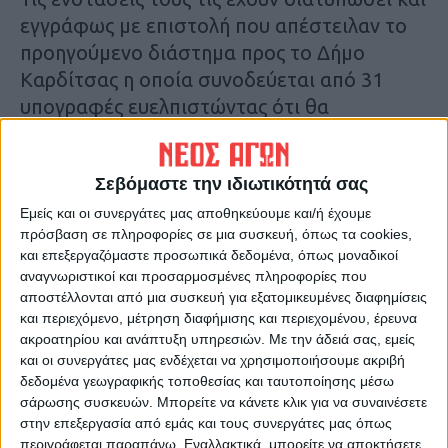
εγγράφως με επιστολή που απέστειλαν το
προηγούμενο διάστημα προς το Δήμο
Καρδίτσας η οποία συνοδεύεται από 31
υπογραφές ευελπιστώντας ότι θα
εισακουστούν και θα υπάρξει αναθεώρηση
των σχεδίων.
Σεβόμαστε την ιδιωτικότητά σας
Αναλυτικότερα στην εφημερίδα Νέος Αγών
Εμείς και οι συνεργάτες μας αποθηκεύουμε και/ή έχουμε
πρόσβαση σε πληροφορίες σε μια συσκευή, όπως τα cookies,
και επεξεργαζόμαστε προσωπικά δεδομένα, όπως μοναδικοί
Τελευταίες Ειδήσεις Σήμερα
αναγνωριστικοί και προσαρμοσμένες πληροφορίες που
αποστέλλονται από μια συσκευή για εξατομικευμένες διαφημίσεις
και περιεχόμενο, μέτρηση διαφήμισης και περιεχομένου, έρευνα
Ακολούθησε την εφημερίδα ΝΕΟΣ
ακροατηρίου και ανάπτυξη υπηρεσιών.
Με την άδειά σας, εμείς
και οι συνεργάτες μας ενδέχεται να χρησιμοποιήσουμε ακριβή
ΑΓΩΝ στο Google News!
δεδομένα γεωγραφικής τοποθεσίας και ταυτοποίησης μέσω
Όλες οι εξελίξεις στην περιοχή της
σάρωσης συσκευών. Μπορείτε να κάνετε κλικ για να συναινέσετε
Καρδίτσας και ευρύτερα της Θεσσαλίας
στην επεξεργασία από εμάς και τους συνεργάτες μας όπως
περιγράφεται παραπάνω. Εναλλακτικά, μπορείτε να αποκτήσετε