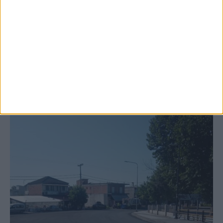
Ξεκινά η κατεδάφιση ετοιμόρροπων
κτιρίων σε Αγναντερό και Ριζοβούνι
ΚΑΡΔΙΤΣΑ