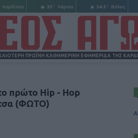
C
C
C
Καρδίτσα
35
Λάρισα
34.5
Βόλος
ΧΑΙΟΤΕΡΗ ΠΡΩΪΝΗ ΚΑΘΗΜΕΡΙΝΗ ΕΦΗΜΕΡΙΔΑ ΤΗΣ ΚΑΡΔ
ΝΕΟΣ
το πρώτο Hip - Hop
τσα (ΦΩΤΟ)
Α
ΑΓΩΝ