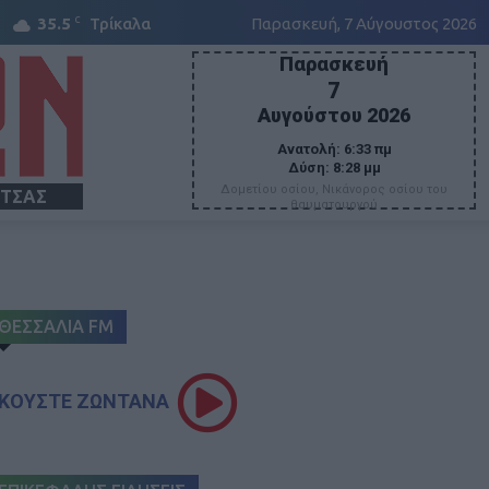
C
35.5
Τρίκαλα
Παρασκευή, 7 Αύγουστος 2026
Παρασκευή
7
Αυγούστου 2026
Ανατολή:
6:33 πμ
Δύση:
8:28 μμ
Δομετίου οσίου, Νικάνορος οσίου του
ΙΤΣΑΣ
θαυματουργού
ΘΕΣΣΑΛΙΑ FM
ΚΟΥΣΤΕ ΖΩΝΤΑΝΑ