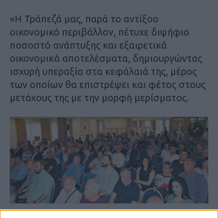
«Η Τράπεζά μας, παρά το αντίξοο
οικονομικό περιβάλλον, πέτυχε διψήφιο
ποσοστό ανάπτυξης και εξαιρετικά
οικονομικά αποτελέσματα, δημιουργώντας
ισχυρή υπεραξία στα κεφάλαιά της, μέρος
των οποίων θα επιστρέψει και φέτος στους
μετόχους της με την μορφή μερίσματος.