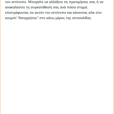
τον ιστότοπο. Μπορείτε να αλλάξετε τις προτιμήσεις σας ή να
ανακαλέσετε τη συγκατάθεσή σας ανά πάσα στιγμή
00:00
01:40
επιστρέφοντας σε αυτόν τον ιστότοπο και κάνοντας κλικ στο
κουμπί "Απορρήτου" στο κάτω μέρος της ιστοσελίδας.
Γι’ αυτό το λόγο το Διοικητικό Συμβούλιο
εισηγήθηκε στην Γενική Συνέλευση την
διανομή μερίσματος ποσού 3,20€ ανά
συνεταιριστική μερίδα, το οποίο σημαίνει
μερισματική απόδοση άνω του 5%. Το
υπόλοιπο των κερδών χρήσης θα
ενσωματωθεί ως υπεραξία στην
συνεταιριστική μερίδα, η τιμή της οποίας θα
ανέβει στα 70,72€ από 64,11€ που ήταν το
2022.