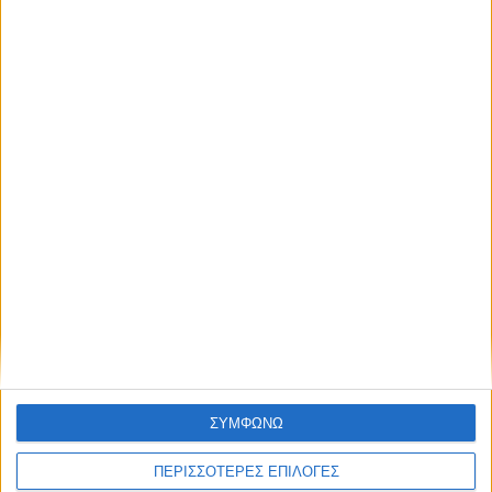
ΚΑΡΔΙΤΣΑ
Απόφαση για πλυσταριό στον καταυλισμό
των Ρομά στο Δήμο Σοφάδων
ΣΥΜΦΩΝΩ
ΠΕΡΙΣΣΟΤΕΡΕΣ ΕΠΙΛΟΓΕΣ