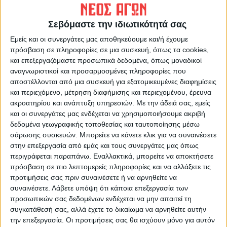
Παράλληλα, ολοκληρώσαμε το
Επιχειρηματικό μας σχέδιο 2023-2027, το
Σεβόμαστε την ιδιωτικότητά σας
οποίο προβλέπει την επέκταση των
Εμείς και οι συνεργάτες μας αποθηκεύουμε και/ή έχουμε
λειτουργιών μας με υποκαταστήματα σε όλη
πρόσβαση σε πληροφορίες σε μια συσκευή, όπως τα cookies,
και επεξεργαζόμαστε προσωπικά δεδομένα, όπως μοναδικοί
την Θεσσαλία, την ενίσχυση των
αναγνωριστικοί και προσαρμοσμένες πληροφορίες που
συνεργασιών μας με Εθνικούς και Διεθνείς
αποστέλλονται από μια συσκευή για εξατομικευμένες διαφημίσεις
Αναπτυξιακούς Φορείς καθώς και την
και περιεχόμενο, μέτρηση διαφήμισης και περιεχομένου, έρευνα
περαιτέρω επέκταση των προϊόντων και
ακροατηρίου και ανάπτυξη υπηρεσιών.
Με την άδειά σας, εμείς
και οι συνεργάτες μας ενδέχεται να χρησιμοποιήσουμε ακριβή
των υπηρεσιών μας.
δεδομένα γεωγραφικής τοποθεσίας και ταυτοποίησης μέσω
σάρωσης συσκευών. Μπορείτε να κάνετε κλικ για να συναινέσετε
Πρόγραμμα
στην επεξεργασία από εμάς και τους συνεργάτες μας όπως
Αναπαραγωγής
περιγράφεται παραπάνω. Εναλλακτικά, μπορείτε να αποκτήσετε
πρόσβαση σε πιο λεπτομερείς πληροφορίες και να αλλάξετε τις
Βίντεο
προτιμήσεις σας πριν συναινέσετε ή να αρνηθείτε να
συναινέσετε.
Λάβετε υπόψη ότι κάποια επεξεργασία των
προσωπικών σας δεδομένων ενδέχεται να μην απαιτεί τη
συγκατάθεσή σας, αλλά έχετε το δικαίωμα να αρνηθείτε αυτήν
την επεξεργασία. Οι προτιμήσεις σας θα ισχύουν μόνο για αυτόν