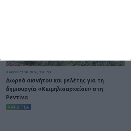
8 Αυγούστου 2026, 9:41 πμ
Δωρεά ακινήτου και μελέτης για τη
δημιουργία «Κειμηλιοαρχείου» στη
Ρεντίνα
ΚΑΡΔΙΤΣΑ