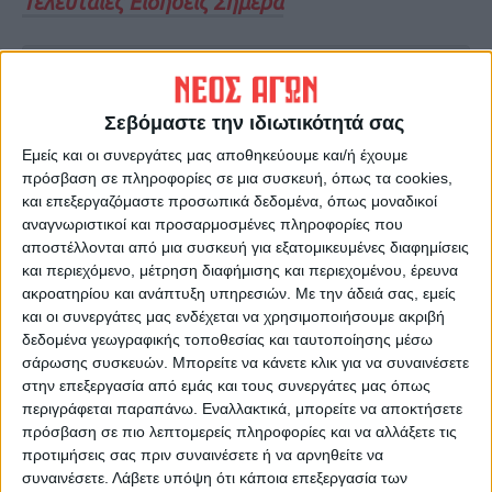
Τελευταίες Ειδήσεις Σήμερα
Ακολούθησε την εφημερίδα ΝΕΟΣ
ΑΓΩΝ στο Google News!
Σεβόμαστε την ιδιωτικότητά σας
Όλες οι εξελίξεις στην περιοχή της
Εμείς και οι συνεργάτες μας αποθηκεύουμε και/ή έχουμε
Καρδίτσας και ευρύτερα της Θεσσαλίας
πρόσβαση σε πληροφορίες σε μια συσκευή, όπως τα cookies,
και επεξεργαζόμαστε προσωπικά δεδομένα, όπως μοναδικοί
αναγνωριστικοί και προσαρμοσμένες πληροφορίες που
ΠΡΟΗΓΟΥΜΕΝΟ ΑΡΘΡΟ
ΕΠΟΜΕΝΟ ΑΡΘΡΟ
αποστέλλονται από μια συσκευή για εξατομικευμένες διαφημίσεις
Θέμα ημέρας: Γιατί πιστεύετε
Φονικό κύμα καύσωνα
και περιεχόμενο, μέτρηση διαφήμισης και περιεχομένου, έρευνα
δεν αποκλιμακώνονται οι
πλήττει το Μεξικό
ακροατηρίου και ανάπτυξη υπηρεσιών.
Με την άδειά σας, εμείς
τιμές στα τρόφιμα;
και οι συνεργάτες μας ενδέχεται να χρησιμοποιήσουμε ακριβή
δεδομένα γεωγραφικής τοποθεσίας και ταυτοποίησης μέσω
σάρωσης συσκευών. Μπορείτε να κάνετε κλικ για να συναινέσετε
στην επεξεργασία από εμάς και τους συνεργάτες μας όπως
περιγράφεται παραπάνω. Εναλλακτικά, μπορείτε να αποκτήσετε
πρόσβαση σε πιο λεπτομερείς πληροφορίες και να αλλάξετε τις
προτιμήσεις σας πριν συναινέσετε ή να αρνηθείτε να
συναινέσετε.
Λάβετε υπόψη ότι κάποια επεξεργασία των