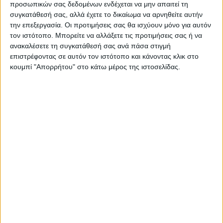
προσωπικών σας δεδομένων ενδέχεται να μην απαιτεί τη
συγκατάθεσή σας, αλλά έχετε το δικαίωμα να αρνηθείτε αυτήν
ΝΕΟΣ ΑΓΩΝ
την επεξεργασία. Οι προτιμήσεις σας θα ισχύουν μόνο για αυτόν
https://neosagon.gr
τον ιστότοπο. Μπορείτε να αλλάξετε τις προτιμήσεις σας ή να
ανακαλέσετε τη συγκατάθεσή σας ανά πάσα στιγμή
Η Αρχαιότερη Καθημερινή Πρωινή Εφημερίδα της Καρδίτσας
επιστρέφοντας σε αυτόν τον ιστότοπο και κάνοντας κλικ στο
κουμπί "Απορρήτου" στο κάτω μέρος της ιστοσελίδας.
ΠΑΡΟΜΟΙΑ ΑΡΘΡΑ