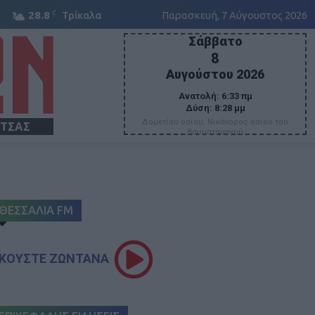
C
28.8
Τρίκαλα
Παρασκευή, 7 Αύγουστος 2026
Σάββατο
8
Αυγούστου 2026
Ανατολή:
6:33 πμ
Δύση:
8:28 μμ
Δομετίου οσίου, Νικάνορος οσίου του
ΙΤΣΑΣ
θαυματουργού
ΘΕΣΣΑΛΙΑ FM
ΚΟΥΣΤΕ ΖΩΝΤΑΝΑ