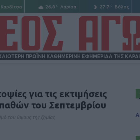
C
C
Καρδίτσα
26.8
Λάρισα
27.7
Βόλος
ΧΑΙΟΤΕΡΗ ΠΡΩΪΝΗ ΚΑΘΗΜΕΡΙΝΗ ΕΦΗΜΕΡΙΔΑ ΤΗΣ ΚΑΡΔ
ΝΕΟΣ
οψίες για τις εκτιμήσεις
παθών του Σεπτεμβρίου
Α
σμό του ύψους της ζημίας
ΑΓΩΝ