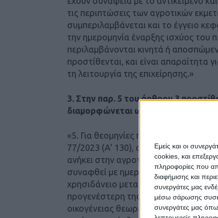
έχουν συνάφεια με το αντικείμενο και
τις περιπτώσεις των αγροτικών εκμ
συμπεριλαμβάνεται και το έγγειο κεφ
την ημερομηνία έναρξης ισχύος του π.
περιλαμβάνονται κινητά ή αποσπώμενα
προστίθενται, και είναι απαραίτητα 
τη λειτουργία της επιχείρησης.»
3. Στην παρ. 5 του άρθρου 3 προστίθε
διαμορφώνεται ως εξής:
«5. Για θεομηνίες που εκδηλώθηκαν με
Εμείς και οι συνεργ
77/2023 (Α’ 130), οι ζημιές σε έγγει
cookies, και επεξε
ανήκει στην αγροτική εκμετάλλευση ω
πληροφορίες που απο
συναφθεί με ημερομηνία προγενέστερ
διαφήμισης και περι
χρησιδάνειο μεταξύ συζύγων και γον
συνεργάτες μας ενδέ
προγενέστερη της επελεύσεως της θεο
μέσω σάρωσης συσκευ
συνεργάτες μας όπω
οικογένειας θεωρείται ότι υφίσταται
λεπτομερείς πληροφορ