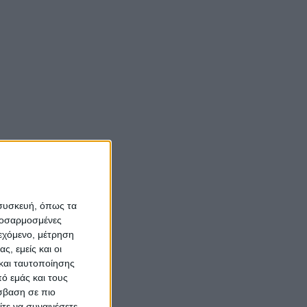
 συσκευή, όπως τα
προσαρμοσμένες
ιεχόμενο, μέτρηση
ς, εμείς και οι
και ταυτοποίησης
ό εμάς και τους
σβαση σε πιο
τε να συναινέσετε.