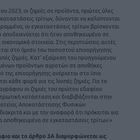
ίου 2023, οι ζημιές σε προϊόντα, πρώτες ύλες
καταστάσεις τρίτων, δύνανται να καλύπτονται
αμμένα, οι εγκαταστάσεις τρίτων βρίσκονται
ι αποδεικνύεται ότι ήταν αποθηκευμένα σε
οικονομικά στοιχεία. Στις περιπτώσεις αυτές
εται στο ήμισυ του ποσοστού επιχορήγησης
οιπές ζημιές. Κατ’ εξαίρεση του προηγούμενου
υμένων προϊόντων αγροτών σε αποθήκες
 της επιχορήγησης ανέρχεται στο ίσιο
 κάθε φορά για τις λοιπές ζημιές. Για το
γράφου οι ζημιές του πρώτου εδαφίου
τρωτική κατάσταση και διαβιβάζονται στην
μματείας Αποκατάστασης Φυσικών
ακριτά και με την αναφορά ότι πρόκειται για
α αποθηκευμένα σε εγκαταστάσεις τρίτων.»
δάφιο και το άρθρο 3Α διαμορφώνεται ως