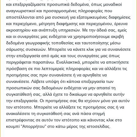
και επεξεργαζόμαστε προσωπικά δεδομένα, όπως μοναδικοί
Νικόλαος Πάνος.
αναγνωριστικοί και προσαρμοσμένες πληροφορίες που
Οι μαθητές είχαν την ευκαιρία να κάνουν
αποστέλλονται από μια συσκευή για εξατομικευμένες διαφημίσεις
βόλτα μέσα στο πάρκο, να ακολουθήσουν
και περιεχόμενο, μέτρηση διαφήμισης και περιεχομένου, έρευνα
ακροατηρίου και ανάπτυξη υπηρεσιών.
Με την άδειά σας, εμείς
τη σήμανση υπό την καθοδήγηση των
και οι συνεργάτες μας ενδέχεται να χρησιμοποιήσουμε ακριβή
αστυνομικών και φυσικά να διασκεδάσουν
δεδομένα γεωγραφικής τοποθεσίας και ταυτοποίησης μέσω
μέσα από μια όμορφη και εκπαιδευτική
σάρωσης συσκευών. Μπορείτε να κάνετε κλικ για να συναινέσετε
στην επεξεργασία από εμάς και τους συνεργάτες μας όπως
εμπειρία.
περιγράφεται παραπάνω. Εναλλακτικά, μπορείτε να αποκτήσετε
«Παγκόσμια Ημέρα Ποδηλάτου σήμερα και
πρόσβαση σε πιο λεπτομερείς πληροφορίες και να αλλάξετε τις
το Πάρκο Κυκλοφοριακής Αγωγής
προτιμήσεις σας πριν συναινέσετε ή να αρνηθείτε να
Μουζακίου λειτουργεί ξανά. Επιλέξαμε τη
συναινέσετε.
Λάβετε υπόψη ότι κάποια επεξεργασία των
προσωπικών σας δεδομένων ενδέχεται να μην απαιτεί τη
σημερινή ημέρα για να ανοίξουμε το Πάρκο
συγκατάθεσή σας, αλλά έχετε το δικαίωμα να αρνηθείτε αυτήν
Κυκλοφοριακής Αγωγής, ως μια συνειδητή
την επεξεργασία. Οι προτιμήσεις σας θα ισχύουν μόνο για αυτόν
επιλογή της Δημοτικής Αρχής του Δήμου
τον ιστότοπο. Μπορείτε να αλλάξετε τις προτιμήσεις σας ή να
ανακαλέσετε τη συγκατάθεσή σας ανά πάσα στιγμή
Μουζακίου. Από σήμερα θα λειτουργεί
επιστρέφοντας σε αυτόν τον ιστότοπο και κάνοντας κλικ στο
καθημερινά και θα μπορεί να υποδέχεται
κουμπί "Απορρήτου" στο κάτω μέρος της ιστοσελίδας.
σχολεία, γονείς με τα παιδιά τους, καθώς