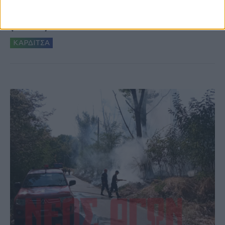
το Μορφοβούνι, έσπευσε η Πυροσβεστική
(ΦΩΤΟ)
ΚΑΡΔΙΤΣΑ