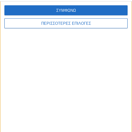
ΣΥΜΦΩΝΩ
ΠΕΡΙΣΣΟΤΕΡΕΣ ΕΠΙΛΟΓΕΣ
ΚΑΡΔΙΤΣΑ
Έργο καθαρισμού του Ρογόζινου και
αποκατάστασης των αναχωμάτων