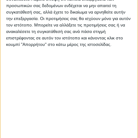
τίτλους, είπε: “Δε χάνω ποτέ το κίνητρο μου.
προσωπικών σας δεδομένων ενδέχεται να μην απαιτεί τη
Πάντα θέλω το κάτι παραπάνω. Ιδιαίτερα
συγκατάθεσή σας, αλλά έχετε το δικαίωμα να αρνηθείτε αυτήν
την επεξεργασία. Οι προτιμήσεις σας θα ισχύουν μόνο για αυτόν
στους αγώνες μεταλλίων. Εκεί θέλω να
τον ιστότοπο. Μπορείτε να αλλάξετε τις προτιμήσεις σας ή να
βγάζω τον καλύτερο μου εαυτό να κυνηγάω
ανακαλέσετε τη συγκατάθεσή σας ανά πάσα στιγμή
τα μεγάλα άλματα».
επιστρέφοντας σε αυτόν τον ιστότοπο και κάνοντας κλικ στο
κουμπί "Απορρήτου" στο κάτω μέρος της ιστοσελίδας.
ΑΝΤΙΓΟΝΗ
«Η προσπάθεια όλων είναι πολύχρονη. Είναι
η πέμπτη μου φορά σε παγκόσμιο
πρωτάθλημα και η πρώτη που κερδίζω
μετάλλιο και ίσως και η τελευταία , αλλά
είμαι πολύ χαρούμενη. Μεγάλη τιμή να
εκπροσωπώ την Ελλάδα σε αυτή την ηλικία
που είμαι. Εύχομαι να έχουμε πάρα πολλά
νέα παιδιά του χρόνου στη Ρώμη να πάμε
μεγάλη ομάδα και να κερδίσουμε πολλά