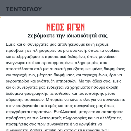
ΤΕΝΤΟΓΛΟΥ
«Θέλω να πω για τα υπόλοιπα παιδιά της
αποστολής. Μπορεί εδώ να βλέπετε δύο
Σεβόμαστε την ιδιωτικότητά σας
μετάλλια, όμως, υπάρχουν πολλά παιδιά
Εμείς και οι συνεργάτες μας αποθηκεύουμε και/ή έχουμε
ακόμη που προσπαθούν για να πάνε στο
πρόσβαση σε πληροφορίες σε μια συσκευή, όπως τα cookies,
Παγκόσμιο Πρωτάθλημα και αυτό δεν είναι
και επεξεργαζόμαστε προσωπικά δεδομένα, όπως μοναδικοί
αναγνωριστικοί και προσαρμοσμένες πληροφορίες που
καθόλου εύκολο. Να πω πως αυτό ήταν το
αποστέλλονται από μια συσκευή για εξατομικευμένες διαφημίσεις
τέταρτο Παγκόσμιο Πρωτάθλημα που
και περιεχόμενο, μέτρηση διαφήμισης και περιεχομένου, έρευνα
μετέχω. Είναι το μόνο που κέρδισα, στο
ακροατηρίου και ανάπτυξη υπηρεσιών.
Με την άδειά σας, εμείς
προηγούμενο ήμουν δεύτερος και στα άλλα
και οι συνεργάτες μας ενδέχεται να χρησιμοποιήσουμε ακριβή
δεδομένα γεωγραφικής τοποθεσίας και ταυτοποίησης μέσω
δεν τα πήγα καλά. Έτσι είναι ο αθλητισμός.
σάρωσης συσκευών. Μπορείτε να κάνετε κλικ για να συναινέσετε
Θέλει εμπειρία, θέλει χρόνια και να μην το
στην επεξεργασία από εμάς και τους συνεργάτες μας όπως
βάζουν κάτω τα παιδιά”, σε ερώτηση για το
περιγράφεται παραπάνω. Εναλλακτικά, μπορείτε να αποκτήσετε
πρόσβαση σε πιο λεπτομερείς πληροφορίες και να αλλάξετε τις
αν υπάρχει κίνδυνος να χάσει το κίνητρο
προτιμήσεις σας πριν συναινέσετε ή να αρνηθείτε να
του, τώρα που έχει κατακτήσει όλους τους
συναινέσετε.
Λάβετε υπόψη ότι κάποια επεξεργασία των