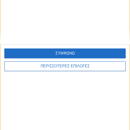
ΑΘΛΗΤΙΚΑ
Τα δύο... «Τσάμπιονς Λιγκ» της Αντιγόνης!
ΣΥΜΦΩΝΩ
ΠΕΡΙΣΣΟΤΕΡΕΣ ΕΠΙΛΟΓΕΣ