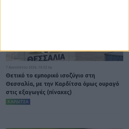
7 Αυγούστου 2026, 10:52 πμ
Θετικό το εμπορικό ισοζύγιο στη
Θεσσαλία, με την Καρδίτσα όμως ουραγό
στις εξαγωγές (πίνακες)
ΚΑΡΔΙΤΣΑ