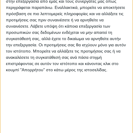
στην επεξεργασία από εμάς και τους συνεργάτες μας όπως
της δημόσιας υγείας».
περιγράφεται παραπάνω. Εναλλακτικά, μπορείτε να αποκτήσετε
πρόσβαση σε πιο λεπτομερείς πληροφορίες και να αλλάξετε τις
προτιμήσεις σας πριν συναινέσετε ή να αρνηθείτε να
Παράλληλα, τόνισε: «Οι απαιτητικές
συναινέσετε.
Λάβετε υπόψη ότι κάποια επεξεργασία των
συνθήκες κάτω από τις οποίες εργάζονται
προσωπικών σας δεδομένων ενδέχεται να μην απαιτεί τη
καθιστούν δίκαιη και αναγκαία την
συγκατάθεσή σας, αλλά έχετε το δικαίωμα να αρνηθείτε αυτήν
ανταμοιβή της προσφοράς τους».
την επεξεργασία. Οι προτιμήσεις σας θα ισχύουν μόνο για αυτόν
τον ιστότοπο. Μπορείτε να αλλάξετε τις προτιμήσεις σας ή να
ανακαλέσετε τη συγκατάθεσή σας ανά πάσα στιγμή
Τελευταίες Ειδήσεις Σήμερα
επιστρέφοντας σε αυτόν τον ιστότοπο και κάνοντας κλικ στο
κουμπί "Απορρήτου" στο κάτω μέρος της ιστοσελίδας.
Ακολούθησε την εφημερίδα ΝΕΟΣ
ΑΓΩΝ στο Google News!
Όλες οι εξελίξεις στην περιοχή της
Καρδίτσας και ευρύτερα της Θεσσαλίας
ΠΡΟΗΓΟΥΜΕΝΟ ΑΡΘΡΟ
ΕΠΟΜΕΝΟ ΑΡΘΡΟ
Σημαντικού μεγέθους και
Να συνεχιστεί η επιδότηση