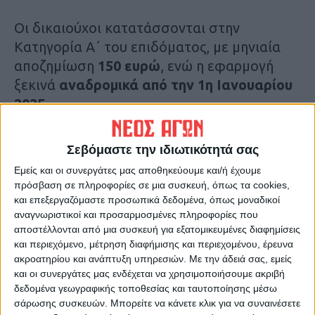
Οι δικαιούχοι κατατάσσονται στην
Κατηγορία Α΄ του επιδόματος, με μηνιαία
αποζημίωση
150 ευρώ
, ενώ η εφαρμογή
ξεκινά
αναδρομικά από την 1η Ιανουαρίου
2025
.
Κ. Τσιάρας: Ουσιαστική αναγνώριση
Σεβόμαστε την ιδιωτικότητά σας
του έργου των κτηνιάτρων
Εμείς και οι συνεργάτες μας αποθηκεύουμε και/ή έχουμε
πρόσβαση σε πληροφορίες σε μια συσκευή, όπως τα cookies,
Όπως δήλωσε ο υπουργός Αγροτικής
και επεξεργαζόμαστε προσωπικά δεδομένα, όπως μοναδικοί
Ανάπτυξης και Τροφίμων,
Κώστας Τσιάρας
,
αναγνωριστικοί και προσαρμοσμένες πληροφορίες που
αποστέλλονται από μια συσκευή για εξατομικευμένες διαφημίσεις
«η απόφαση αυτή αποτελεί την ουσιαστική
και περιεχόμενο, μέτρηση διαφήμισης και περιεχομένου, έρευνα
αναγνώριση του έργου των κτηνιάτρων των
ακροατηρίου και ανάπτυξη υπηρεσιών.
Με την άδειά σας, εμείς
Περιφερειών, οι οποίοι βρίσκονται
και οι συνεργάτες μας ενδέχεται να χρησιμοποιήσουμε ακριβή
δεδομένα γεωγραφικής τοποθεσίας και ταυτοποίησης μέσω
καθημερινά στην πρώτη γραμμή για την
σάρωσης συσκευών. Μπορείτε να κάνετε κλικ για να συναινέσετε
αντιμετώπιση ζωονόσων και την προστασία