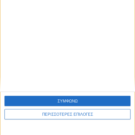
ΣΥΜΦΩΝΩ
ΑΓΡΟΤΙΚΑ
ΠΕΡΙΣΣΟΤΕΡΕΣ ΕΠΙΛΟΓΕΣ
Nέες αποφάσεις για επιχορήγηση
αγροτικών εκμεταλλεύσεων στο Ν.