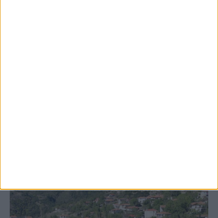
8 Αυγούστου 2026, 9:42 πμ
Προχωρούν οι διαδικασίες για την
ανάθεση του masterplan της ΔΕΥΑ
Καρδίτσας
ΚΑΡΔΙΤΣΑ