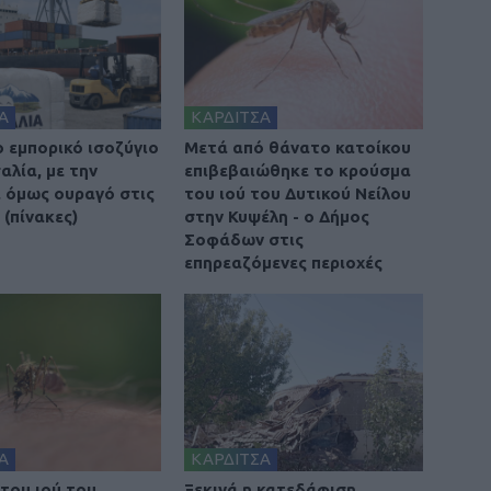
Α
ΚΑΡΔΙΤΣΑ
ο εμπορικό ισοζύγιο
Μετά από θάνατο κατοίκου
αλία, με την
επιβεβαιώθηκε το κρούσμα
 όμως ουραγό στις
του ιού του Δυτικού Νείλου
(πίνακες)
στην Κυψέλη - ο Δήμος
Σοφάδων στις
επηρεαζόμενες περιοχές
Α
ΚΑΡΔΙΤΣΑ
του ιού του
Ξεκινά η κατεδάφιση