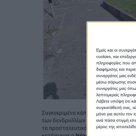
Εμείς και οι συνεργ
cookies, και επεξε
πληροφορίες που απο
διαφήμισης και περι
συνεργάτες μας ενδέ
μέσω σάρωσης συσκευ
συνεργάτες μας όπω
λεπτομερείς πληροφορ
Λάβετε υπόψη ότι κά
συγκατάθεσή σας, αλ
Συγκεκριμένα κάποιοι ανεγκέφαλοι, χ
μόνο για αυτόν τον 
των δενδρυλλίων που είχε φυτέψει ο
ανά πάσα στιγμή επι
μέρος της ιστοσελίδα
τα προστατευτικά μεταλλικά πλέγμα
κατέγραψε ο
Νέος Αγών
.