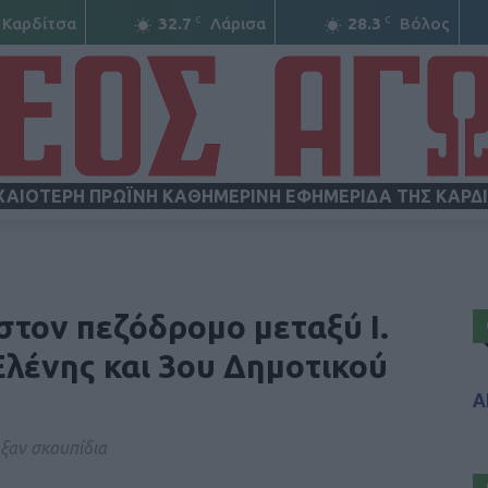
C
C
Καρδίτσα
32.7
Λάρισα
28.3
Βόλος
ΧΑΙΟΤΕΡΗ ΠΡΩΪΝΗ ΚΑΘΗΜΕΡΙΝΗ ΕΦΗΜΕΡΙΔΑ ΤΗΣ ΚΑΡΔ
ΝΕΟΣ
τον πεζόδρομο μεταξύ Ι.
λένης και 3ου Δημοτικού
Α
ΑΓΩΝ
ξαν σκουπίδια