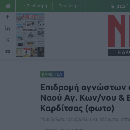
e-Συνδρομή
Ταυτότητα
C
32.2
Η ΑΡ
ΚΑΡΔΙΤΣΑ
Επιδρομή αγνώστων σ
Ναού Αγ. Κων/νου & Ε
Καρδίτσας (φωτο)
*Βανδάλισαν δενδρύλλια και πλέγματα, πέτα