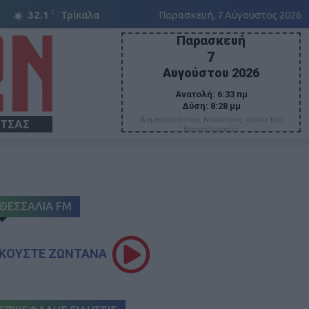
C
32.1
Τρίκαλα
Παρασκευή, 7 Αύγουστος 2026
Παρασκευή
7
Αυγούστου 2026
Ανατολή:
6:33 πμ
Δύση:
8:28 μμ
Δομετίου οσίου, Νικάνορος οσίου του
ΙΤΣΑΣ
θαυματουργού
ΘΕΣΣΑΛΙΑ FM
ΚΟΥΣΤΕ ΖΩΝΤΑΝΑ