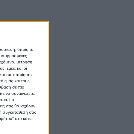
 συσκευή, όπως τα
προσαρμοσμένες
ιεχόμενο, μέτρηση
ς, εμείς και οι
και ταυτοποίησης
ό εμάς και τους
σβαση σε πιο
τε να συναινέσετε.
αιτεί τη
εις σας θα ισχύουν
 τη συγκατάθεσή σας
ορρήτου" στο κάτω