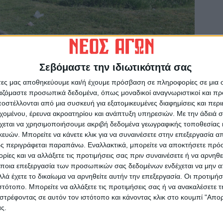
Σεβόμαστε την ιδιωτικότητά σας
άτες μας αποθηκεύουμε και/ή έχουμε πρόσβαση σε πληροφορίες σε μια
ργαζόμαστε προσωπικά δεδομένα, όπως μοναδικοί αναγνωριστικοί και 
στέλλονται από μια συσκευή για εξατομικευμένες διαφημίσεις και περ
εχομένου, έρευνα ακροατηρίου και ανάπτυξη υπηρεσιών.
Με την άδειά σα
χεται να χρησιμοποιήσουμε ακριβή δεδομένα γεωγραφικής τοποθεσίας 
ών. Μπορείτε να κάνετε κλικ για να συναινέσετε στην επεξεργασία απ
ς περιγράφεται παραπάνω. Εναλλακτικά, μπορείτε να αποκτήσετε πρό
ίες και να αλλάξετε τις προτιμήσεις σας πριν συναινέσετε ή να αρνηθεί
ποια επεξεργασία των προσωπικών σας δεδομένων ενδέχεται να μην απ
λά έχετε το δικαίωμα να αρνηθείτε αυτήν την επεξεργασία. Οι προτιμήσ
ωρίς λόγο και αιτία, έσπασαν τους κορμούς
ιστότοπο. Μπορείτε να αλλάξετε τις προτιμήσεις σας ή να ανακαλέσετε
 Δήμος στο συγκεκριμένο σημείο, ξηλώνοντας
στρέφοντας σε αυτόν τον ιστότοπο και κάνοντας κλικ στο κουμπί "Απ
ς.
τα που ήταν τοποθετημένα γύρω τους όπως