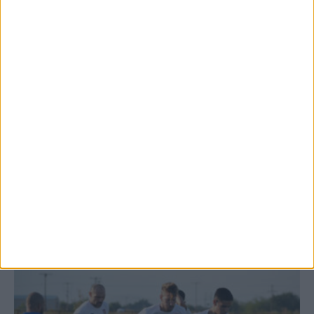
Θέμα ημέρας: Ο νομός Καρδίτσας είναι ο
τελευταίος νομός της Θεσσαλίας...
7 Αυγούστου 2026, 12:58 μμ