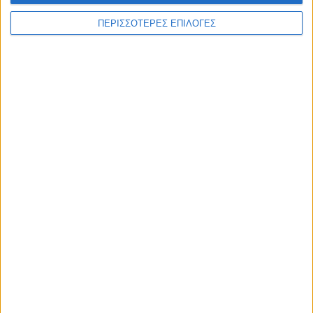
WEB TV
ΠΕΡΙΣΣΟΤΕΡΕΣ ΕΠΙΛΟΓΕΣ
Στιγμές χαλάρωσης στο Plastiras Lake
Festival 2026