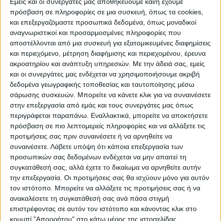
Εμείς και οι συνεργάτες μας αποθηκεύουμε και/ή έχουμε
πρόσβαση σε πληροφορίες σε μια συσκευή, όπως τα cookies,
και επεξεργαζόμαστε προσωπικά δεδομένα, όπως μοναδικοί
αναγνωριστικοί και προσαρμοσμένες πληροφορίες που
WEB TV
αποστέλλονται από μια συσκευή για εξατομικευμένες διαφημίσεις
και περιεχόμενο, μέτρηση διαφήμισης και περιεχομένου, έρευνα
Προετοιμασία Δόξας Μασχολουρίου
ακροατηρίου και ανάπτυξη υπηρεσιών.
Με την άδειά σας, εμείς
και οι συνεργάτες μας ενδέχεται να χρησιμοποιήσουμε ακριβή
δεδομένα γεωγραφικής τοποθεσίας και ταυτοποίησης μέσω
σάρωσης συσκευών. Μπορείτε να κάνετε κλικ για να συναινέσετε
στην επεξεργασία από εμάς και τους συνεργάτες μας όπως
περιγράφεται παραπάνω. Εναλλακτικά, μπορείτε να αποκτήσετε
πρόσβαση σε πιο λεπτομερείς πληροφορίες και να αλλάξετε τις
προτιμήσεις σας πριν συναινέσετε ή να αρνηθείτε να
συναινέσετε.
Λάβετε υπόψη ότι κάποια επεξεργασία των
προσωπικών σας δεδομένων ενδέχεται να μην απαιτεί τη
συγκατάθεσή σας, αλλά έχετε το δικαίωμα να αρνηθείτε αυτήν
την επεξεργασία. Οι προτιμήσεις σας θα ισχύουν μόνο για αυτόν
τον ιστότοπο. Μπορείτε να αλλάξετε τις προτιμήσεις σας ή να
ανακαλέσετε τη συγκατάθεσή σας ανά πάσα στιγμή
επιστρέφοντας σε αυτόν τον ιστότοπο και κάνοντας κλικ στο
κουμπί "Απορρήτου" στο κάτω μέρος της ιστοσελίδας.