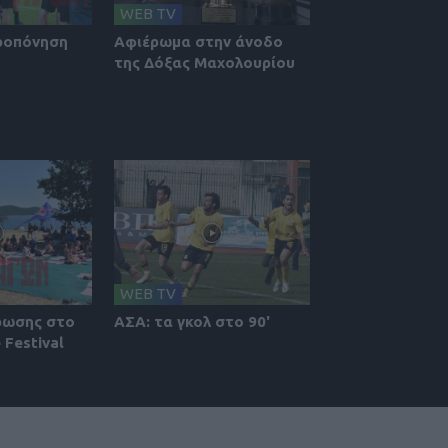
WEB TV
ροπόνηση
Αφιέρωμα στην άνοδο
της Δόξας Μαχολουρίου
WEB TV
ρωσης στο
ΑΣΑ: τα γκολ στο 90'
 Festival