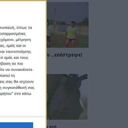
 συσκευή, όπως τα
προσαρμοσμένες
ιεχόμενο, μέτρηση
ς, εμείς και οι
και ταυτοποίησης
 Αετός Καλλιφωνίου ...επέστρεψε!
ό εμάς και τους
 Αυγούστου 2026, 1:47 μμ
σβαση σε πιο
τε να συναινέσετε.
αιτεί τη
εις σας θα ισχύουν
 τη συγκατάθεσή σας
ορρήτου" στο κάτω
ύσκεψη στην Αθήνα για