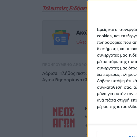
Τελευταίες Ειδήσεις Σήμερα
Εμείς και οι συνεργ
Ακολούθησε την εφημε
cookies, και επεξε
Όλες οι εξελίξεις στην περι
πληροφορίες που απο
διαφήμισης και περι
συνεργάτες μας ενδέ
μέσω σάρωσης συσκευ
ΠΡΟΗΓΟΥΜΕΝΟ ΑΡΘΡΟ
συνεργάτες μας όπω
Λάρισα: Πλήθος πιστών στο παρεκκλήσι του
λεπτομερείς πληροφορ
Αγίου Βησσαρίωνα (ΦΩΤΟ)
Λάβετε υπόψη ότι κά
συγκατάθεσή σας, αλ
μόνο για αυτόν τον 
ανά πάσα στιγμή επι
μέρος της ιστοσελίδα
ΝΕΟΣ ΑΓΩΝ
https://neosagon.gr
Η Αρχαιότερη Καθημερινή Πρω
ΠΕΡΙ