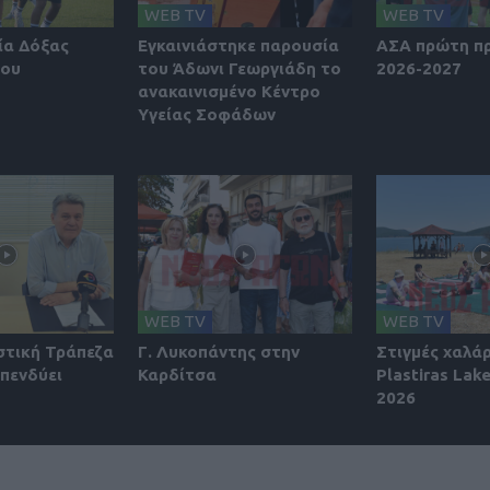
WEB TV
WEB TV
ία Δόξας
Εγκαινιάστηκε παρουσία
ΑΣΑ πρώτη π
ίου
του Άδωνι Γεωργιάδη το
2026-2027
ανακαινισμένο Κέντρο
Υγείας Σοφάδων
WEB TV
WEB TV
στική Τράπεζα
Γ. Λυκοπάντης στην
Στιγμές χαλά
πενδύει
Καρδίτσα
Plastiras Lake
2026