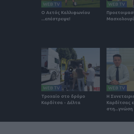
WEB TV
WEB TV
Ο Αετός Καλλιφωνίου
Προετοιμασ
...επέστρεψε!
Μασχολουρ
WEB TV
WEB TV
Τροχαίο στο δρόμο
Η Συνεταιρι
Καρδίτσα - Δέλτα
Καρδίτσας ε
στη...γνώση