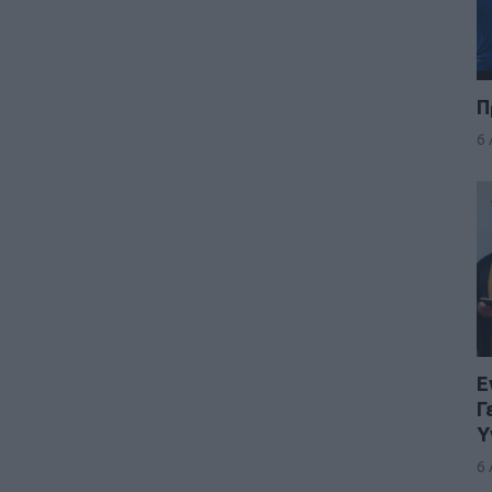
Π
6
Ε
Γ
Υ
6