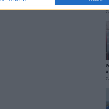
α
7
Θ
ο
7