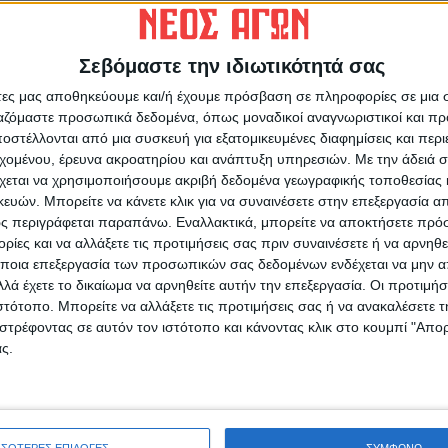
Σεβόμαστε την ιδιωτικότητά σας
άτες μας αποθηκεύουμε και/ή έχουμε πρόσβαση σε πληροφορίες σε μια
ρίδα ΝΕΟΣ ΑΓΩΝ στο Google News!
ργαζόμαστε προσωπικά δεδομένα, όπως μοναδικοί αναγνωριστικοί και 
οχή της Καρδίτσας και ευρύτερα της Θεσσαλίας
στέλλονται από μια συσκευή για εξατομικευμένες διαφημίσεις και περ
εχομένου, έρευνα ακροατηρίου και ανάπτυξη υπηρεσιών.
Με την άδειά σα
χεται να χρησιμοποιήσουμε ακριβή δεδομένα γεωγραφικής τοποθεσίας 
Ο
ών. Μπορείτε να κάνετε κλικ για να συναινέσετε στην επεξεργασία απ
ΕΠΟΜΕΝΟ ΑΡΘΡΟ
7
ς περιγράφεται παραπάνω. Εναλλακτικά, μπορείτε να αποκτήσετε πρό
Προς δημοπράτηση η επέκταση του δικτύου
ίες και να αλλάξετε τις προτιμήσεις σας πριν συναινέσετε ή να αρνηθεί
ύδρευσης σε περιοχές εντός σχεδίου Καρδίτσας
ποια επεξεργασία των προσωπικών σας δεδομένων ενδέχεται να μην απ
λά έχετε το δικαίωμα να αρνηθείτε αυτήν την επεξεργασία. Οι προτιμήσ
ιστότοπο. Μπορείτε να αλλάξετε τις προτιμήσεις σας ή να ανακαλέσετε
στρέφοντας σε αυτόν τον ιστότοπο και κάνοντας κλικ στο κουμπί "Απ
ς.
ινή Εφημερίδα της Καρδίτσας
Σ
ΣΣΟΤΕΡΕΣ ΕΠΙΛΟΓΕΣ
ΣΥΜΦΩΝΩ