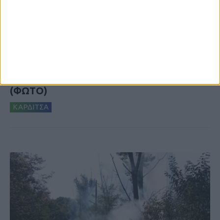
5 Αυγούστου 2026, 6:14 μμ
Παρανάλωμα του πυρός έγινε ΙΧ έξω από
το Μορφοβούνι, έσπευσε η Πυροσβεστική
(ΦΩΤΟ)
ΚΑΡΔΙΤΣΑ