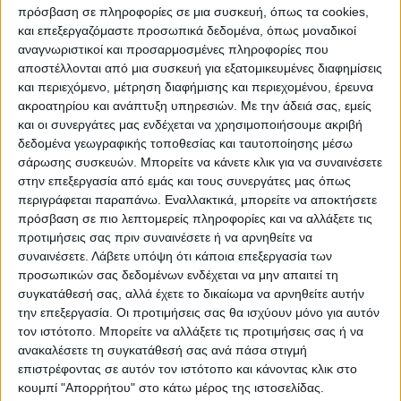
πρόσβαση σε πληροφορίες σε μια συσκευή, όπως τα cookies,
Παράλληλα, η επίσκεψη εντάσσεται στη
και επεξεργαζόμαστε προσωπικά δεδομένα, όπως μοναδικοί
διαχρονική στρατηγική της
Ελλάδας να
αναγνωριστικοί και προσαρμοσμένες πληροφορίες που
αποστέλλονται από μια συσκευή για εξατομικευμένες διαφημίσεις
λειτουργεί ως αξιόπιστος και έντιμος
και περιεχόμενο, μέτρηση διαφήμισης και περιεχομένου, έρευνα
συνομιλητής στην περιοχή
. Στο πλαίσιο
ακροατηρίου και ανάπτυξη υπηρεσιών.
Με την άδειά σας, εμείς
αυτό, ο
Κυριάκος Μητσοτάκης θα
και οι συνεργάτες μας ενδέχεται να χρησιμοποιήσουμε ακριβή
δεδομένα γεωγραφικής τοποθεσίας και ταυτοποίησης μέσω
επισκεφθεί και τη Ραμάλα,
όπου θα
σάρωσης συσκευών. Μπορείτε να κάνετε κλικ για να συναινέσετε
συναντηθεί με τον
Πρόεδρο της
στην επεξεργασία από εμάς και τους συνεργάτες μας όπως
Παλαιστινιακής Αρχής, Μαχμούντ Αμπάς
,
περιγράφεται παραπάνω. Εναλλακτικά, μπορείτε να αποκτήσετε
επαναβεβαιώνοντας την πάγια ελληνική
πρόσβαση σε πιο λεπτομερείς πληροφορίες και να αλλάξετε τις
προτιμήσεις σας πριν συναινέσετε ή να αρνηθείτε να
θέση υπέρ της πολιτικής διευθέτησης του
συναινέσετε.
Λάβετε υπόψη ότι κάποια επεξεργασία των
Παλαιστινιακού και της λύσης των δύο
προσωπικών σας δεδομένων ενδέχεται να μην απαιτεί τη
κρατών.
συγκατάθεσή σας, αλλά έχετε το δικαίωμα να αρνηθείτε αυτήν
την επεξεργασία. Οι προτιμήσεις σας θα ισχύουν μόνο για αυτόν
τον ιστότοπο. Μπορείτε να αλλάξετε τις προτιμήσεις σας ή να
Η
Ελλάδα δηλώνει έτοιμη να συμβάλει
ανακαλέσετε τη συγκατάθεσή σας ανά πάσα στιγμή
στην επόμενη μέρα στη Γάζα
, τόσο σε
επιστρέφοντας σε αυτόν τον ιστότοπο και κάνοντας κλικ στο
ανθρωπιστικό επίπεδο και μέσω της
κουμπί "Απορρήτου" στο κάτω μέρος της ιστοσελίδας.