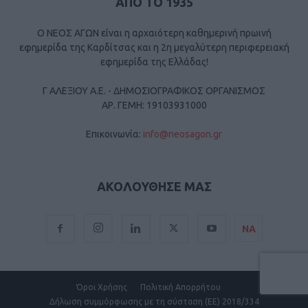
ΑΠΟ ΤΟ 1935
Ο ΝΕΟΣ ΑΓΩΝ είναι η αρχαιότερη καθημερινή πρωινή
εφημερίδα της Καρδίτσας και η 2η μεγαλύτερη περιφερειακή
εφημερίδα της Ελλάδας!
Γ ΑΛΕΞΙΟΥ Α.Ε. - ΔΗΜΟΣΙΟΓΡΑΦΙΚΟΣ ΟΡΓΑΝΙΣΜΟΣ
ΑΡ. ΓΕΜΗ: 19103931000
Επικοινωνία:
info@neosagon.gr
ΑΚΟΛΟΥΘΗΣΕ ΜΑΣ
ΝΑ
Όροι Χρήσης
Πολιτική Απορρήτου
Δήλωση συμμόρφωσης με τη σύσταση (ΕΕ) 2018/334