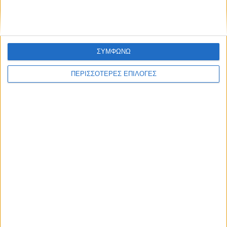
ΣΥΜΦΩΝΩ
ΠΕΡΙΣΣΟΤΕΡΕΣ ΕΠΙΛΟΓΕΣ
ΕΛΛΑΔΑ
Άμεσες αποζημιώσεις στους πληγέντες
από τις φωτιές στη δυτική Αττική, λέει ο
Κατσαφάδος