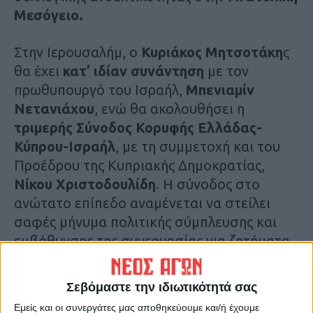
Μεσόγειο.
Στην Ιερουσαλήμ, ο
Κυριάκος Μητσοτάκη
ς
θα έχει
κατ’ ιδίαν συνάντηση
με τον
πρωθυπουργό του Ισραήλ,
Μπενιαμίν
Νετανιάχου
, ενώ θα ακολουθήσει η
τριμερής Σύνοδος Κορυφής Ελλάδας-
Κύπρου-Ισραήλ
, με τη συμμετοχή και του
Προέδρου της Κυπριακής Δημοκρατίας,
Νίκου Χριστοδουλίδη
. Η σύνοδος στο
ανώτατο επίπεδο αναμένεται να στείλει
σαφές μήνυμα πολιτικής σύμπλευσης και
εμβάθυνσης της συνεργασίας για ζητήματα
κοινού ενδιαφέροντος, καθώς και για τη
διασφάλιση της ειρήνης και της
Σεβόμαστε την ιδιωτικότητά σας
σταθερότητας στην ευρύτερη περιοχή
.
Εμείς και οι συνεργάτες μας αποθηκεύουμε και/ή έχουμε