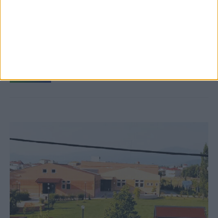
8 Αυγούστου 2026, 9:41 πμ
Δωρεά ακινήτου και μελέτης για τη
δημιουργία «Κειμηλιοαρχείου» στη
Ρεντίνα
ΚΑΡΔΙΤΣΑ