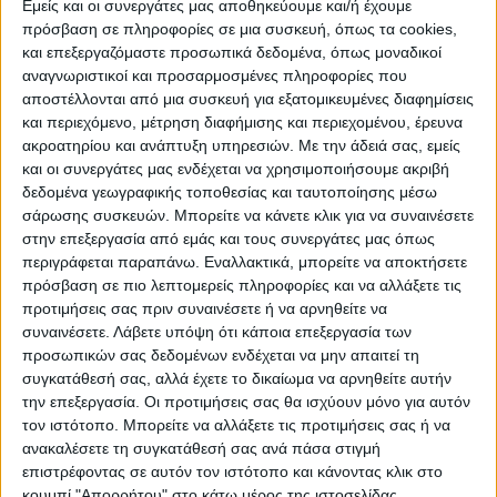
Εμείς και οι συνεργάτες μας αποθηκεύουμε και/ή έχουμε
πρόσβαση σε πληροφορίες σε μια συσκευή, όπως τα cookies,
και επεξεργαζόμαστε προσωπικά δεδομένα, όπως μοναδικοί
αναγνωριστικοί και προσαρμοσμένες πληροφορίες που
αποστέλλονται από μια συσκευή για εξατομικευμένες διαφημίσεις
WEB TV
και περιεχόμενο, μέτρηση διαφήμισης και περιεχομένου, έρευνα
ακροατηρίου και ανάπτυξη υπηρεσιών.
Με την άδειά σας, εμείς
Προετοιμασία Δόξας Μασχολουρίου
και οι συνεργάτες μας ενδέχεται να χρησιμοποιήσουμε ακριβή
δεδομένα γεωγραφικής τοποθεσίας και ταυτοποίησης μέσω
σάρωσης συσκευών. Μπορείτε να κάνετε κλικ για να συναινέσετε
στην επεξεργασία από εμάς και τους συνεργάτες μας όπως
περιγράφεται παραπάνω. Εναλλακτικά, μπορείτε να αποκτήσετε
πρόσβαση σε πιο λεπτομερείς πληροφορίες και να αλλάξετε τις
προτιμήσεις σας πριν συναινέσετε ή να αρνηθείτε να
συναινέσετε.
Λάβετε υπόψη ότι κάποια επεξεργασία των
προσωπικών σας δεδομένων ενδέχεται να μην απαιτεί τη
συγκατάθεσή σας, αλλά έχετε το δικαίωμα να αρνηθείτε αυτήν
την επεξεργασία. Οι προτιμήσεις σας θα ισχύουν μόνο για αυτόν
τον ιστότοπο. Μπορείτε να αλλάξετε τις προτιμήσεις σας ή να
ανακαλέσετε τη συγκατάθεσή σας ανά πάσα στιγμή
επιστρέφοντας σε αυτόν τον ιστότοπο και κάνοντας κλικ στο
κουμπί "Απορρήτου" στο κάτω μέρος της ιστοσελίδας.