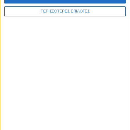
ΠΕΡΙΣΣΟΤΕΡΕΣ ΕΠΙΛΟΓΕΣ
WEB TV
Στιγμές χαλάρωσης στο Plastiras Lake
Festival 2026