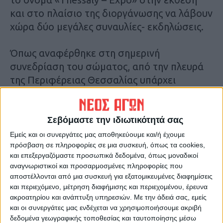
και στο πλαίσιο της διοργάνωσης να λάβουν
χώρα δύο μεγάλες συναυλίες- εκδηλώσεις.
Όπως αναφέρθηκε στη σημερινή
συνεδρίαση του σώματος, από την πλευρά
της Περιφέρειας Θεσσαλίας υπάρχει
προφορική δέσμευση για την κάλυψη του
κόστους στέγασης – εγκατάστασης της
τέντας. Το κόστος για τους Καρδιτσιώτες
Σεβόμαστε την ιδιωτικότητά σας
εκθέτες θα διαμορφωθεί στα 35 ευρώ/
Εμείς και οι συνεργάτες μας αποθηκεύουμε και/ή έχουμε
πρόσβαση σε πληροφορίες σε μια συσκευή, όπως τα cookies,
τετραγωνικό στο στεγασμένο χώρο και στα
και επεξεργαζόμαστε προσωπικά δεδομένα, όπως μοναδικοί
19 ευρώ σε μη στεγασμένο.
αναγνωριστικοί και προσαρμοσμένες πληροφορίες που
αποστέλλονται από μια συσκευή για εξατομικευμένες διαφημίσεις
Καπναποθήκες
και περιεχόμενο, μέτρηση διαφήμισης και περιεχομένου, έρευνα
ακροατηρίου και ανάπτυξη υπηρεσιών.
Με την άδειά σας, εμείς
Παράλληλα, όπως ενημέρωσε ο Πρόεδρος
και οι συνεργάτες μας ενδέχεται να χρησιμοποιήσουμε ακριβή
του Επιμελητηρίου κ. Κώστας Ζυγογιάννης,
δεδομένα γεωγραφικής τοποθεσίας και ταυτοποίησης μέσω