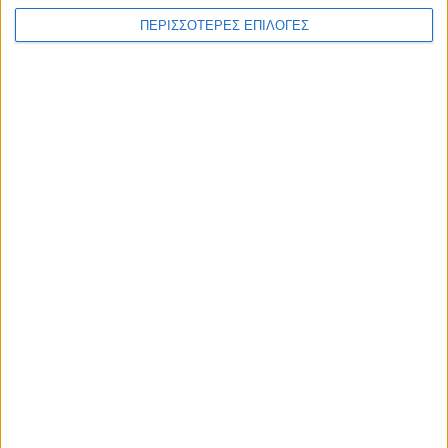
ΠΕΡΙΣΣΟΤΕΡΕΣ ΕΠΙΛΟΓΕΣ
ΚΑΡΔΙΤΣΑ
Σύλληψη στην Καρδίτσα για κλοπή
ηλεκτρικής ενέργειας
ΘΕΣΣΑΛΙΑ FM