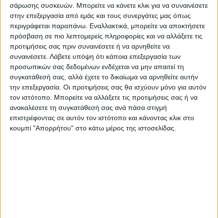
πιθανώς την ερχόμενη Τρίτη εκπρόσωποι
σάρωσης συσκευών. Μπορείτε να κάνετε κλικ για να συναινέσετε
της διοίκησης θα μεταβούν στο Υπουργείο
στην επεξεργασία από εμάς και τους συνεργάτες μας όπως
περιγράφεται παραπάνω. Εναλλακτικά, μπορείτε να αποκτήσετε
Αγροτικής Ανάπτυξης όπου θα έχει
πρόσβαση σε πιο λεπτομερείς πληροφορίες και να αλλάξετε τις
συνάντηση με τον Υπουργό κ. Γιώργο
προτιμήσεις σας πριν συναινέσετε ή να αρνηθείτε να
Γεωργαντά για το θέμα της καπναποθήκης
συναινέσετε.
Λάβετε υπόψη ότι κάποια επεξεργασία των
προσωπικών σας δεδομένων ενδέχεται να μην απαιτεί τη
που κάηκε από την πρόσφατη πυρκαγιά.
συγκατάθεσή σας, αλλά έχετε το δικαίωμα να αρνηθείτε αυτήν
την επεξεργασία. Οι προτιμήσεις σας θα ισχύουν μόνο για αυτόν
τον ιστότοπο. Μπορείτε να αλλάξετε τις προτιμήσεις σας ή να
ανακαλέσετε τη συγκατάθεσή σας ανά πάσα στιγμή
επιστρέφοντας σε αυτόν τον ιστότοπο και κάνοντας κλικ στο
κουμπί "Απορρήτου" στο κάτω μέρος της ιστοσελίδας.
Αναλυτικότερα στην έντυπη έκδοση του Νέου
Αγώνα