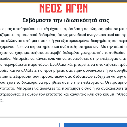
υ «Τιμολογίου ΓΑΙΑ» που προσφέρουν στους
ατος.
Σεβόμαστε την ιδιωτικότητά σας
σουν ληξιπρόθεσμες οφειλές σε προηγούμενο
άτες μας αποθηκεύουμε και/ή έχουμε πρόσβαση σε πληροφορίες σε μια
 31 Δεκεμβρίου 2023 και υποκαθίστανται στα
ργαζόμαστε προσωπικά δεδομένα, όπως μοναδικοί αναγνωριστικοί και 
ευτή, ενώ στη διμερή σύμβαση ορίζονται οι
στέλλονται από μια συσκευή για εξατομικευμένες διαφημίσεις και περ
πριν από λήξη της διάρκειας της σύμβασης.
εχομένου, έρευνα ακροατηρίου και ανάπτυξη υπηρεσιών.
Με την άδειά σα
χεται να χρησιμοποιήσουμε ακριβή δεδομένα γεωγραφικής τοποθεσίας 
ών. Μπορείτε να κάνετε κλικ για να συναινέσετε στην επεξεργασία απ
 που πρέπει να προσκομίσουν οι κάτοχοι έργων
ς περιγράφεται παραπάνω. Εναλλακτικά, μπορείτε να αποκτήσετε πρό
ρισης των έργων ΑΠΕ, κριτήρια ένταξης, η
ίες και να αλλάξετε τις προτιμήσεις σας πριν συναινέσετε ή να αρνηθεί
 η διαδικασία ρύθμισης των ληξιπρόθεσμων
ποια επεξεργασία των προσωπικών σας δεδομένων ενδέχεται να μην απ
λά έχετε το δικαίωμα να αρνηθείτε αυτήν την επεξεργασία. Οι προτιμήσ
ιστότοπο. Μπορείτε να αλλάξετε τις προτιμήσεις σας ή να ανακαλέσετε
στρέφοντας σε αυτόν τον ιστότοπο και κάνοντας κλικ στο κουμπί "Απ
ια τους αγρότες, ότι όσοι έχουν απλήρωτες
ς.
Δεκεμβρίου 2023 μπορούν να υπαχθούν σε
 το Δημόσιο θα αναλάβει την επιβάρυνση των
ν πάροχο.