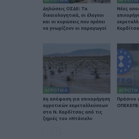
Δηλώσεις ΟΣΔΕ: Τα
Nέες απο
δικαιολογητικά, οι έλεγχοι
επιχορήγ
και οι κυρώσεις που πρέπει
εκμεταλλ
να γνωρίζουν οι παραγωγοί
Καρδίτσ
ΑΓΡΟΤΙΚΑ
ΑΓΡΟΤΙΚ
6η απόφαση για επιχορήγηση
Πράσινο 
αγροτικών εκμεταλλεύσεων
ΟΠΕΚΕΠΕ 
στο Ν. Καρδίτσας από τις
ζημιές του «Ντάνιελ»