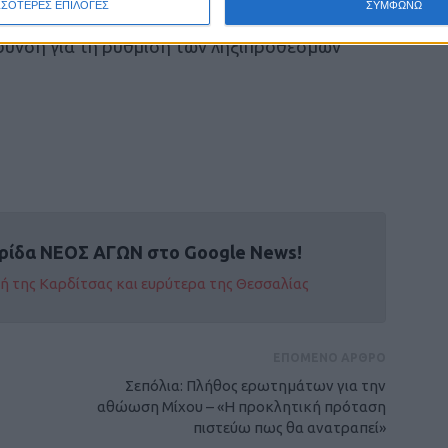
ΣΣΟΤΕΡΕΣ ΕΠΙΛΟΓΕΣ
ΣΥΜΦΩΝΩ
ικαιούχοι, οι προϋποθέσεις, οι υποχρεώσεις
ρυνση για τη ρύθμιση των ληξιπρόθεσμων
ρίδα ΝΕΟΣ ΑΓΩΝ στο Google News!
οχή της Καρδίτσας και ευρύτερα της Θεσσαλίας
ΕΠΟΜΕΝΟ ΑΡΘΡΟ
Σεπόλια: Πλήθος ερωτημάτων για την
αθώωση Μίχου – «Η προκλητική πρόταση
πιστεύω πως θα ανατραπεί»