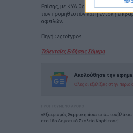
ΠΕΡΙ
Επίσης, με ΚΥΑ θα εξειδικευτούν οι δ
των προμηθευτών και η έντοκη επιβά
οφειλών.
Πηγή : agrotypos
Τελευταίες Ειδήσεις Σήμερα
Ακολούθησε την εφημε
Όλες οι εξελίξεις στην περι
ΠΡΟΗΓΟΥΜΕΝΟ ΑΡΘΡΟ
«Εξαερισμός Θερμοκηπίου» από... τουβλάκια
στο 18ο Δημοτικό Σχολείο Καρδίτσας!