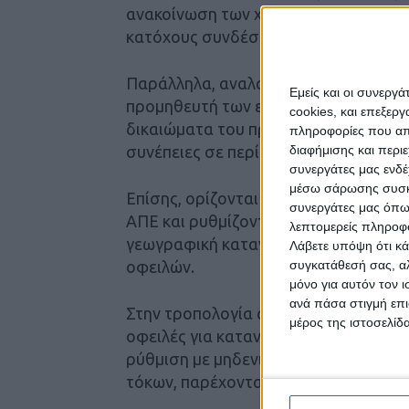
ανακοίνωση των χαρακτηριστικών το
κατόχους συνδέσεων αγροτικού ρεύμ
Παράλληλα, αναλαμβάνουν να εξοφλή
Εμείς και οι συνεργ
προμηθευτή των εν λόγω κατόχων έως
cookies, και επεξε
δικαιώματα του προηγούμενου προμηθ
πληροφορίες που απο
συνέπειες σε περίπτωση καταγγελίας 
διαφήμισης και περι
συνεργάτες μας ενδέ
μέσω σάρωσης συσκευ
Επίσης, ορίζονται τα δικαιολογητικά
συνεργάτες μας όπω
ΑΠΕ και ρυθμίζονται ζητήματα διαχεί
λεπτομερείς πληροφορ
γεωγραφική κατανομή των έργων και
Λάβετε υπόψη ότι κά
οφειλών.
συγκατάθεσή σας, αλ
μόνο για αυτόν τον 
ανά πάσα στιγμή επι
Στην τροπολογία αναφέρεται επίσης γ
μέρος της ιστοσελίδα
οφειλές για καταναλώσεις μέχρι 31 
ρύθμιση με μηδενικό επιτόκιο, καθώς
τόκων, παρέχοντας επιχορήγηση στο