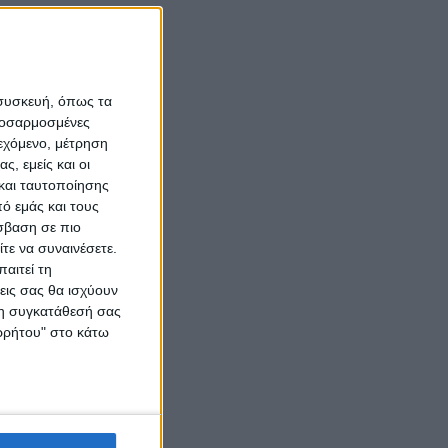
 συσκευή, όπως τα
προσαρμοσμένες
ιεχόμενο, μέτρηση
ς, εμείς και οι
και ταυτοποίησης
ό εμάς και τους
σβαση σε πιο
τε να συναινέσετε.
αιτεί τη
εις σας θα ισχύουν
 τη συγκατάθεσή σας
ορρήτου" στο κάτω