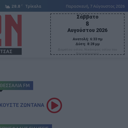
C
28.8
Τρίκαλα
Παρασκευή, 7 Αύγουστος 2026
Σάββατο
8
Αυγούστου 2026
Ανατολή:
6:33 πμ
Δύση:
8:28 μμ
Δομετίου οσίου, Νικάνορος οσίου του
ΙΤΣΑΣ
θαυματουργού
ΘΕΣΣΑΛΙΑ FM
ΚΟΥΣΤΕ ΖΩΝΤΑΝΑ