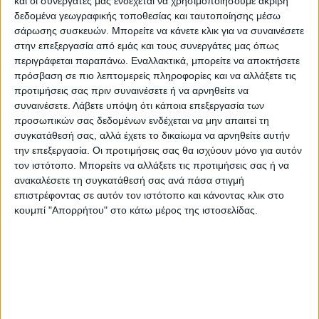
και οι συνεργάτες μας ενδέχεται να χρησιμοποιήσουμε ακριβή
Αυτή την περίοδο, οι εργασίες
δεδομένα γεωγραφικής τοποθεσίας και ταυτοποίησης μέσω
σάρωσης συσκευών. Μπορείτε να κάνετε κλικ για να συναινέσετε
επικεντρώνονται στην οδό που ξεκινά από
στην επεξεργασία από εμάς και τους συνεργάτες μας όπως
το 2ο χιλιόμετρο του Δέλτα προς Λάρισα και
περιγράφεται παραπάνω. Εναλλακτικά, μπορείτε να αποκτήσετε
περνά από Ματαράγκα, Ερμήτσι, τη Γέφυρα
πρόσβαση σε πιο λεπτομερείς πληροφορίες και να αλλάξετε τις
Φαρσαλίτη και Αστρίτσα-Ιτέα.
προτιμήσεις σας πριν συναινέσετε ή να αρνηθείτε να
συναινέσετε.
Λάβετε υπόψη ότι κάποια επεξεργασία των
Συγκεκριμένα, εκτελούνται παρεμβάσεις
προσωπικών σας δεδομένων ενδέχεται να μην απαιτεί τη
στο ρεύμα κυκλοφορίας από τον κόμβο
συγκατάθεσή σας, αλλά έχετε το δικαίωμα να αρνηθείτε αυτήν
Ματαράγκας έως τη γέφυρα του ποταμού
την επεξεργασία. Οι προτιμήσεις σας θα ισχύουν μόνο για αυτόν
τον ιστότοπο. Μπορείτε να αλλάξετε τις προτιμήσεις σας ή να
Σοφαδίτη, σε μήκος 1.500 μέτρων.
ανακαλέσετε τη συγκατάθεσή σας ανά πάσα στιγμή
επιστρέφοντας σε αυτόν τον ιστότοπο και κάνοντας κλικ στο
Οι εργασίες περιλαμβάνουν:
κουμπί "Απορρήτου" στο κάτω μέρος της ιστοσελίδας.
-Απόξεση του παλαιού, κατεστραμμένου
ασφαλτικού οδοστρώματος με τη χρήση
φρέζας.
-Κατασκευή νέας ασφαλτικής στρώσης
κυκλοφορίας.