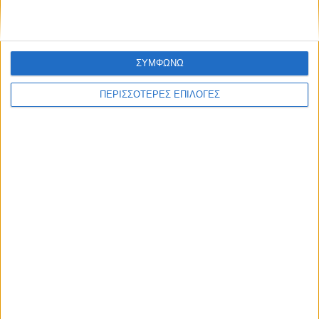
Σε εξέλιξη τα έργα αγροτικής οδοποιίας
σε περιοχές του Δήμου Παλαμά (ΦΩΤΟ)
ΣΥΜΦΩΝΩ
ΠΕΡΙΣΣΟΤΕΡΕΣ ΕΠΙΛΟΓΕΣ
ΚΑΡΔΙΤΣΑ