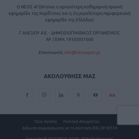
Ο ΝΕΟΣ ΑΓΩΝ είναι η αρχαιότερη καθημερινή πρωινή
εφημερίδα της Καρδίτσας και η 2η μεγαλύτερη περιφερειακή
εφημερίδα της Ελλάδας!
Γ ΑΛΕΞΙΟΥ Α.Ε. - ΔΗΜΟΣΙΟΓΡΑΦΙΚΟΣ ΟΡΓΑΝΙΣΜΟΣ
ΑΡ. ΓΕΜΗ: 19103931000
Επικοινωνία:
info@neosagon.gr
ΑΚΟΛΟΥΘΗΣΕ ΜΑΣ
ΝΑ
Όροι Χρήσης
Πολιτική Απορρήτου
Δήλωση συμμόρφωσης με τη σύσταση (ΕΕ) 2018/334
Copyright
© 2022 ΝΕΟΣ ΑΓΩΝ.
All Right Reserved.