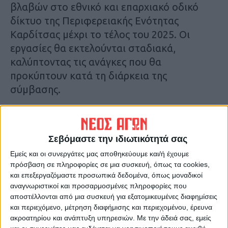
βλαβών στο εθνικό και επαρχιακό οδικό
δίκτυο της Περιφερειακής Ενότητας
Καρδίτσας μέχρι το τέλος του 2025. Οι
εργασίες θα εκτελούνται σταδιακά,
καλύπτοντας τις ανάγκες που θα
προκύπτουν κατά τη διάρκεια της
σύμβασης.
Το οδικό δίκτυο υπέστη σοβαρές ζημιές
εξαιτίας της καταστροφικής πλημμύρας
Σεβόμαστε την ιδιωτικότητά σας
“Daniel”, με αποτέλεσμα τη φθορά στο
Εμείς και οι συνεργάτες μας αποθηκεύουμε και/ή έχουμε
κατάστρωμα των οδών. Στόχος των
πρόσβαση σε πληροφορίες σε μια συσκευή, όπως τα cookies,
εργασιών είναι η άμεση αποκατάσταση της
και επεξεργαζόμαστε προσωπικά δεδομένα, όπως μοναδικοί
κυκλοφορίας και η διασφάλιση της οδικής
αναγνωριστικοί και προσαρμοσμένες πληροφορίες που
αποστέλλονται από μια συσκευή για εξατομικευμένες διαφημίσεις
ασφάλειας χωρίς μεταβολές στα
και περιεχόμενο, μέτρηση διαφήμισης και περιεχομένου, έρευνα
γεωμετρικά χαρακτηριστικά των δρόμων.
ακροατηρίου και ανάπτυξη υπηρεσιών.
Με την άδειά σας, εμείς