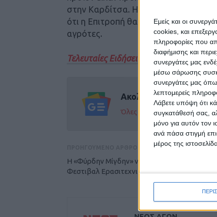
στην Καρδίτσα. Η κ.Θάνου είχε δεσμ
ότι η Επιτροπή θα εξετάσει με ιδιαίτ
Εμείς και οι συνεργ
cookies, και επεξε
αγρότες.
πληροφορίες που απο
διαφήμισης και περι
Τελευταίες Ειδήσεις Σήμερα
συνεργάτες μας ενδέ
μέσω σάρωσης συσκευ
συνεργάτες μας όπω
λεπτομερείς πληροφορ
Ακολούθησε την εφημε
Λάβετε υπόψη ότι κά
Όλες οι εξελίξεις στην περι
συγκατάθεσή σας, αλ
μόνο για αυτόν τον 
ανά πάσα στιγμή επι
μέρος της ιστοσελίδα
ΠΡΟΗΓΟΥΜΕΝΟ ΑΡΘΡΟ
Η «Φύρδην Μίγδην» νικήτρια του φετινού
Φεστιβαλ Ερασιτεχνικού Θεάτρου
ΠΕΡΙ
ΝΕΟΣ ΑΓΩΝ