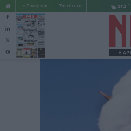
e-Συνδρομή
Ταυτότητα
C
27.2
Η ΑΡ