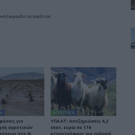
ινή Εφημερίδα της Καρδίτσας
Α
ΑΓΡΟΤΙΚΑ
φάσεις για
ΥΠΑΑΤ: Αποζημιώσεις 4,2
ηση αγροτικών
εκατ. ευρώ σε 176
εύσεων στο Ν.
κτηνοτρόφους για ευλογιά