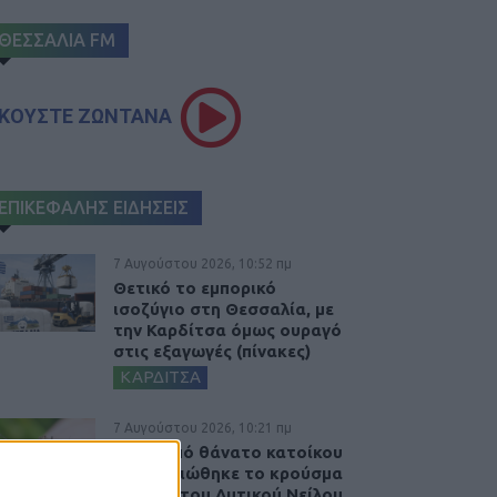
ΘΕΣΣΑΛΙΑ FM
ΚΟΥΣΤΕ ΖΩΝΤΑΝΑ
ΕΠΙΚΕΦΑΛΗΣ ΕΙΔΗΣΕΙΣ
7 Αυγούστου 2026, 10:52 πμ
Θετικό το εμπορικό
ισοζύγιο στη Θεσσαλία, με
την Καρδίτσα όμως ουραγό
στις εξαγωγές (πίνακες)
ΚΑΡΔΙΤΣΑ
7 Αυγούστου 2026, 10:21 πμ
Μετά από θάνατο κατοίκου
επιβεβαιώθηκε το κρούσμα
του ιού του Δυτικού Νείλου