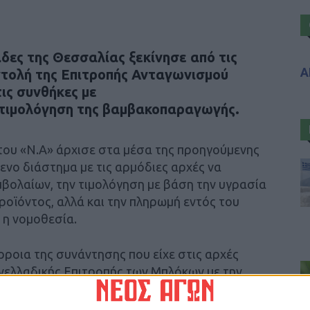
δες της Θεσσαλίας ξεκίνησε από τις
Α
ντολή της Επιτροπής Ανταγωνισμού
ις συνθήκες με
η τιμολόγηση της βαμβακοπαραγωγής.
του «Ν.Α» άρχισε στα μέσα της προηγούμενης
ενο διάστημα με τις αρμόδιες αρχές να
μβολαίων, την τιμολόγηση με βάση την υγρασία
προϊόντος, αλλά και την πληρωμή εντός του
 η νομοθεσία.
ρροια της συνάντησης που είχε στις αρχές
ελλαδικής Επιτροπής των Μπλόκων με την
 κ. Κατερίνα Θάνου, καθώς οι τιμές στο
ιδράσεις στις τάξεις των παραγωγών, ιδίως