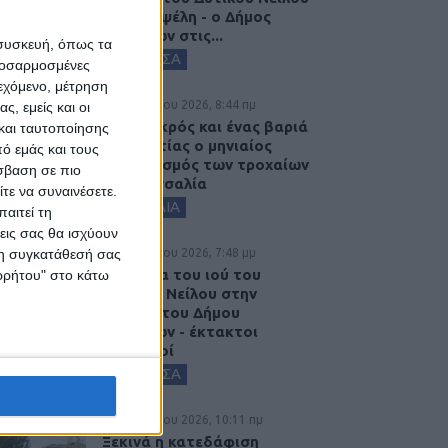
στην Κυψέλη - ο Δήμος
Σοφάδων στις...
 συσκευή, όπως τα
ΚΑΡΔΙΤΣΑ
προσαρμοσμένες
ιεχόμενο, μέτρηση
7 Αυγούστου 2026, 8:44 πμ
ς, εμείς και οι
Ένας νεκρός και ένας βαριά
και ταυτοποίησης
τραυματίας ο μηνιαίος
ό εμάς και τους
απολογισμός των τροχαίων
σβαση σε πιο
στη Θεσσαλία
τε να συναινέσετε.
ΘΕΣΣΑΛΙΑ
αιτεί τη
εις σας θα ισχύουν
6 Αυγούστου 2026, 7:48 μμ
 τη συγκατάθεσή σας
Κρούσμα του ιού του
ορρήτου" στο κάτω
Δυτικού Νείλου στην
Κυψέλη του Δήμου
Σοφάδων - έκτακτοι
ψεκασμοί
ΚΑΡΔΙΤΣΑ
6 Αυγούστου 2026, 10:11 πμ
Ξεκινά η κατεδάφιση