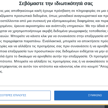
Σεβόμαστε την ιδιωτικότητά σας
ευτεί στους εκπροσώπους της Πανελλαδικής,
ερη προσοχή τα στοιχεία που είχαν καταθέσει οι
άτες μας αποθηκεύουμε και/ή έχουμε πρόσβαση σε πληροφορίες σε μια
ργαζόμαστε προσωπικά δεδομένα, όπως μοναδικοί αναγνωριστικοί και 
στέλλονται από μια συσκευή για εξατομικευμένες διαφημίσεις και περ
εχομένου, έρευνα ακροατηρίου και ανάπτυξη υπηρεσιών.
Με την άδειά σα
χεται να χρησιμοποιήσουμε ακριβή δεδομένα γεωγραφικής τοποθεσίας 
ών. Μπορείτε να κάνετε κλικ για να συναινέσετε στην επεξεργασία απ
ς περιγράφεται παραπάνω. Εναλλακτικά, μπορείτε να αποκτήσετε πρό
ίες και να αλλάξετε τις προτιμήσεις σας πριν συναινέσετε ή να αρνηθεί
ρίδα ΝΕΟΣ ΑΓΩΝ στο Google News!
ποια επεξεργασία των προσωπικών σας δεδομένων ενδέχεται να μην απ
οχή της Καρδίτσας και ευρύτερα της Θεσσαλίας
λά έχετε το δικαίωμα να αρνηθείτε αυτήν την επεξεργασία. Οι προτιμήσ
ιστότοπο. Μπορείτε να αλλάξετε τις προτιμήσεις σας ή να ανακαλέσετε
στρέφοντας σε αυτόν τον ιστότοπο και κάνοντας κλικ στο κουμπί "Απ
ς.
ΕΠΟΜΕΝΟ ΑΡΘΡΟ
Πλήθος επισκεπτών βρέθηκε στη Λίμνη
Πλαστήρα το τριήμερο της 25ης Μαρτίου
ΣΣΟΤΕΡΕΣ ΕΠΙΛΟΓΕΣ
ΣΥΜΦΩΝΩ