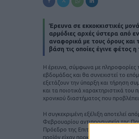
Έρευνα σε εκκοκκιστικές μονά
αρμόδιες αρχές ύστερα από ε
αναφορικά με τους όρους και τ
βάση τις οποίες έγινε φέτος 
Η έρευνα, σύμφωνα με πληροφορίες 
εβδομάδας και θα συνεχιστεί το επόμ
εξετάζουν την ύπαρξη και τήρηση συ
και τα ποιοτικά χαρακτηριστικά του 
χρονικού διαστήματος που προβλέπει
Η συγκεκριμένη εξέλιξη αποτελεί από
Φεβρουαρίου αντιπροσωπεία της Παν
Πρόεδρο της Επιτροπής Ανταγωνισμού
προϊόν είχαν προκαλέσει έντονες αντ