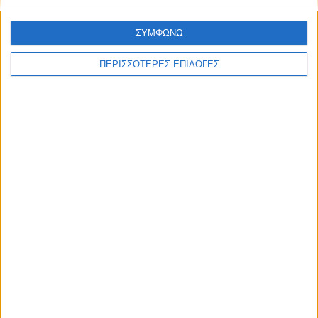
ΣΥΜΦΩΝΩ
ΠΕΡΙΣΣΟΤΕΡΕΣ ΕΠΙΛΟΓΕΣ
ΑΘΛΗΤΙΚΑ
Ο Αετός Καλλιφωνίου ...επέστρεψε!
(Φωτό+Βίντεο)