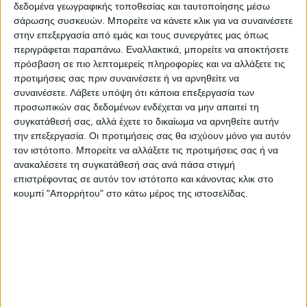
δεδομένα γεωγραφικής τοποθεσίας και ταυτοποίησης μέσω
ΑΣ Βατολάκκου 0
σάρωσης συσκευών. Μπορείτε να κάνετε κλικ για να συναινέσετε
στην επεξεργασία από εμάς και τους συνεργάτες μας όπως
περιγράφεται παραπάνω. Εναλλακτικά, μπορείτε να αποκτήσετε
Στην επόμενη αγωνιστική ο Αστέρας παίζει
πρόσβαση σε πιο λεπτομερείς πληροφορίες και να αλλάξετε τις
στη Στυλίδα και τα άλλα ματς είναι:
προτιμήσεις σας πριν συναινέσετε ή να αρνηθείτε να
Βατόλακκος – Διγενής Νεοχωρίου και
συναινέσετε.
Λάβετε υπόψη ότι κάποια επεξεργασία των
προσωπικών σας δεδομένων ενδέχεται να μην απαιτεί τη
Σαρακηνός – Ελασσόνα.
συγκατάθεσή σας, αλλά έχετε το δικαίωμα να αρνηθείτε αυτήν
την επεξεργασία. Οι προτιμήσεις σας θα ισχύουν μόνο για αυτόν
Δ.Φ.
τον ιστότοπο. Μπορείτε να αλλάξετε τις προτιμήσεις σας ή να
ανακαλέσετε τη συγκατάθεσή σας ανά πάσα στιγμή
επιστρέφοντας σε αυτόν τον ιστότοπο και κάνοντας κλικ στο
κουμπί "Απορρήτου" στο κάτω μέρος της ιστοσελίδας.