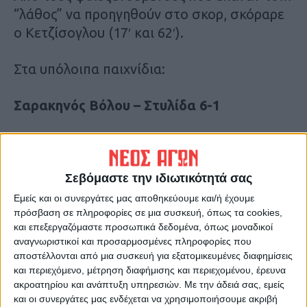
“λάθος” να προηγηθούν στο σκορ, σκόραρε
ο Κετζίσογλου (17′ και 62′).
Στα υπόλοιπα παιχνίδια:
Σαρακηνός Βόλου – Στυλίδα 6-1
Ελασσόνα – Εορδαϊκός 3-1
Η βαθμολογία διαμορφώθηκε ως εξής:
Σεβόμαστε την ιδιωτικότητά σας
Εμείς και οι συνεργάτες μας αποθηκεύουμε και/ή έχουμε
Σαρακηνός 13
πρόσβαση σε πληροφορίες σε μια συσκευή, όπως τα cookies,
και επεξεργαζόμαστε προσωπικά δεδομένα, όπως μοναδικοί
ΠΟ Ελασσόνας 12
αναγνωριστικοί και προσαρμοσμένες πληροφορίες που
Εορδαϊκος 12
αποστέλλονται από μια συσκευή για εξατομικευμένες διαφημίσεις
ΑΣΤΕΡΑΣ 8
και περιεχόμενο, μέτρηση διαφήμισης και περιεχομένου, έρευνα
ακροατηρίου και ανάπτυξη υπηρεσιών.
Με την άδειά σας, εμείς
Διγενής Νεοχωρίου 4
και οι συνεργάτες μας ενδέχεται να χρησιμοποιήσουμε ακριβή
Στυλίδα 3