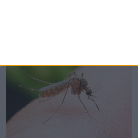
Θεσσαλία, με την Καρδίτσα όμως ουραγό
στις εξαγωγές (πίνακες)
ΚΑΡΔΙΤΣΑ