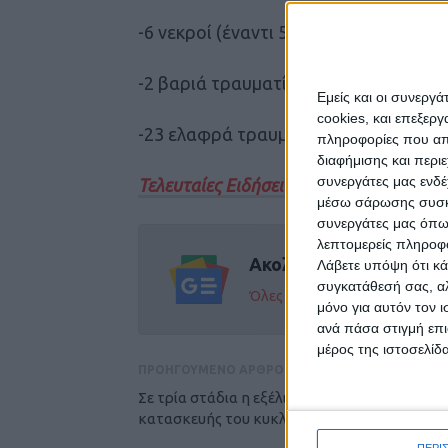
-6 νεκροί (έναντι 5 το 2023)
-2 βαριά τραυματίες (έναντι 2 το 2023
Εμείς και οι συνεργ
cookies, και επεξε
-23 ελαφρά τραυματίες (έναντι 26 το 
πληροφορίες που απο
διαφήμισης και περι
συνεργάτες μας ενδέ
Τελευταίες Ειδήσεις Σήμερα
μέσω σάρωσης συσκευ
συνεργάτες μας όπω
λεπτομερείς πληροφορ
Ακολούθησε την εφημε
Λάβετε υπόψη ότι κά
συγκατάθεσή σας, αλ
Όλες οι εξελίξεις στην περι
μόνο για αυτόν τον 
ανά πάσα στιγμή επι
μέρος της ιστοσελίδα
ΠΡΟΗΓΟΥΜΕΝΟ ΑΡΘΡΟ
Σε τρία στάδια η εξέλιξη των εργασιών
κατασκευής του κυκλικού κόμβου