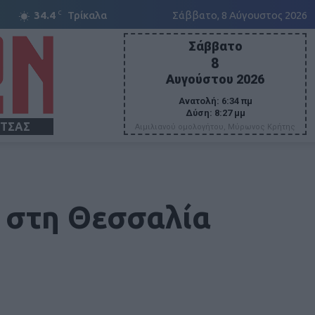
C
34.4
Τρίκαλα
Σάββατο, 8 Αύγουστος 2026
Σάββατο
8
Αυγούστου 2026
Ανατολή:
6:34 πμ
Δύση:
8:27 μμ
ΙΤΣΑΣ
Αιμιλιανού ομολογήτου, Μύρωνος Κρήτης
α στη Θεσσαλία