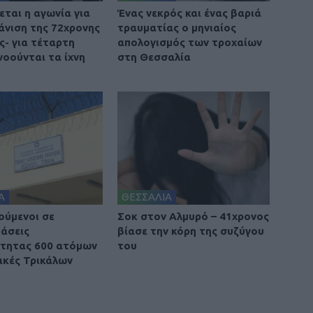
ται η αγωνία για
Ένας νεκρός και ένας βαριά
άνιση της 72χρονης
τραυματίας ο μηνιαίος
ς- για τέταρτη
απολογισμός των τροχαίων
νοούνται τα ίχνη
στη Θεσσαλία
Α
ΘΕΣΣΑΛΙΑ
ούμενοι σε
Σοκ στον Αλμυρό – 41χρονος
άσεις
βίασε την κόρη της συζύγου
τητας 600 ατόμων
του
ακές Τρικάλων