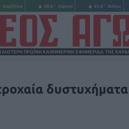
C
C
C
Καρδίτσα
29.2
Λάρισα
31.6
Βόλος
ΧΑΙΟΤΕΡΗ ΠΡΩΪΝΗ ΚΑΘΗΜΕΡΙΝΗ ΕΦΗΜΕΡΙΔΑ ΤΗΣ ΚΑΡΔ
ΝΕΟΣ
 τροχαία δυστυχήματ
ΑΓΩΝ