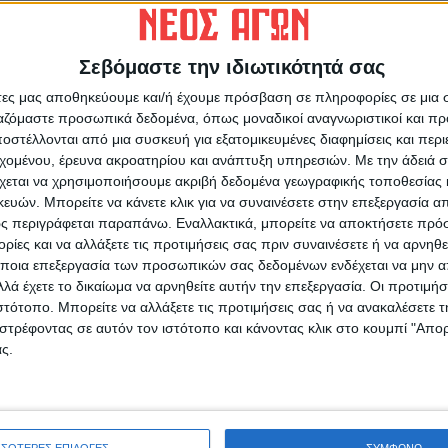
Σεβόμαστε την ιδιωτικότητά σας
)
άτες μας αποθηκεύουμε και/ή έχουμε πρόσβαση σε πληροφορίες σε μια
ργαζόμαστε προσωπικά δεδομένα, όπως μοναδικοί αναγνωριστικοί και 
2023).
στέλλονται από μια συσκευή για εξατομικευμένες διαφημίσεις και περ
εχομένου, έρευνα ακροατηρίου και ανάπτυξη υπηρεσιών.
Με την άδειά σα
χεται να χρησιμοποιήσουμε ακριβή δεδομένα γεωγραφικής τοποθεσίας 
ών. Μπορείτε να κάνετε κλικ για να συναινέσετε στην επεξεργασία απ
ς περιγράφεται παραπάνω. Εναλλακτικά, μπορείτε να αποκτήσετε πρό
ίες και να αλλάξετε τις προτιμήσεις σας πριν συναινέσετε ή να αρνηθεί
ρίδα ΝΕΟΣ ΑΓΩΝ στο Google News!
ποια επεξεργασία των προσωπικών σας δεδομένων ενδέχεται να μην απ
λά έχετε το δικαίωμα να αρνηθείτε αυτήν την επεξεργασία. Οι προτιμήσ
οχή της Καρδίτσας και ευρύτερα της Θεσσαλίας
ιστότοπο. Μπορείτε να αλλάξετε τις προτιμήσεις σας ή να ανακαλέσετε
στρέφοντας σε αυτόν τον ιστότοπο και κάνοντας κλικ στο κουμπί "Απ
ς.
ΕΠΟΜΕΝΟ ΑΡΘΡΟ
Χωρίς αρνί στη σούβλα το «Πάσχα του
καλοκαιριού»