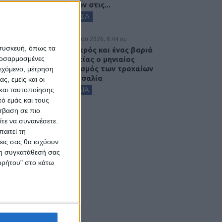
Σοφάδων στις...
ΚΑΡΔΙΤΣΑ
7 Αυγούστου 2026, 8:44 πμ
 συσκευή, όπως τα
Ένας νεκρός και ένας βαριά
προσαρμοσμένες
τραυματίας ο μηνιαίος
απολογισμός των τροχαίων
ιεχόμενο, μέτρηση
στη Θεσσαλία
ς, εμείς και οι
ΘΕΣΣΑΛΙΑ
και ταυτοποίησης
ό εμάς και τους
σβαση σε πιο
τε να συναινέσετε.
αιτεί τη
εις σας θα ισχύουν
 τη συγκατάθεσή σας
ορρήτου" στο κάτω