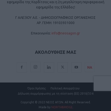
εφημερίδα της Καρδίτσας και η 2η μεγαλύτερη περιφερειακή
εφημερίδα της Ελλάδας!
Γ ΑΛΕΞΙΟΥ Α.Ε. - ΔΗΜΟΣΙΟΓΡΑΦΙΚΟΣ ΟΡΓΑΝΙΣΜΟΣ
ΑΡ. ΓΕΜΗ: 19103931000
Επικοινωνία:
info@neosagon.gr
ΑΚΟΛΟΥΘΗΣΕ ΜΑΣ
ΝΑ
Όροι Χρήσης
Πολιτική Απορρήτου
Δήλωση συμμόρφωσης με τη σύσταση (ΕΕ) 2018/334
Copyright
© 2022 ΝΕΟΣ ΑΓΩΝ.
All Right Reserved.
Made by
NORTHBRIDGE
.