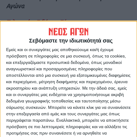
Αγώνα
Τελευταίες Ειδήσεις Σήμερα
Σεβόμαστε την ιδιωτικότητά σας
Ακολούθησε την εφημερίδα ΝΕΟΣ
Εμείς και οι συνεργάτες μας αποθηκεύουμε και/ή έχουμε
ΑΓΩΝ στο Google News!
πρόσβαση σε πληροφορίες σε μια συσκευή, όπως τα cookies,
Όλες οι εξελίξεις στην περιοχή της
και επεξεργαζόμαστε προσωπικά δεδομένα, όπως μοναδικοί
Καρδίτσας και ευρύτερα της Θεσσαλίας
αναγνωριστικοί και προσαρμοσμένες πληροφορίες που
αποστέλλονται από μια συσκευή για εξατομικευμένες διαφημίσεις
και περιεχόμενο, μέτρηση διαφήμισης και περιεχομένου, έρευνα
ΠΡΟΗΓΟΥΜΕΝΟ ΑΡΘΡΟ
ΕΠΟΜΕΝΟ ΑΡΘΡΟ
ακροατηρίου και ανάπτυξη υπηρεσιών.
Με την άδειά σας, εμείς
και οι συνεργάτες μας ενδέχεται να χρησιμοποιήσουμε ακριβή
«Μπλόκo στις ματωμένες
Ο Μαρτσούκος νέος
δεδομένα γεωγραφικής τοποθεσίας και ταυτοποίησης μέσω
ράγες» από τρακτέρ και
πρόεδρος με 13 ψήφους υπερ,
σάρωσης συσκευών. Μπορείτε να κάνετε κλικ για να συναινέσετε
κόσμο στην Καρδίτσα (φωτο
12 κατά, ένα λευκό κι ένα...
στην επεξεργασία από εμάς και τους συνεργάτες μας όπως
& βίντεο)
σκισμένο!!!
περιγράφεται παραπάνω. Εναλλακτικά, μπορείτε να αποκτήσετε
πρόσβαση σε πιο λεπτομερείς πληροφορίες και να αλλάξετε τις
προτιμήσεις σας πριν συναινέσετε ή να αρνηθείτε να