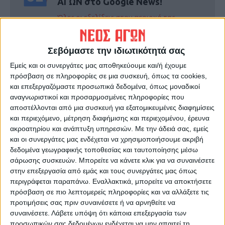
ΑΓΩΝ στο Google News!
Όλες οι εξελίξεις στην περιοχή της
Καρδίτσας και ευρύτερα της Θεσσαλίας
Σεβόμαστε την ιδιωτικότητά σας
ΠΡΟΗΓΟΥΜΕΝΟ ΑΡΘΡΟ
ΕΠΟΜΕΝΟ ΑΡΘΡΟ
Εμείς και οι συνεργάτες μας αποθηκεύουμε και/ή έχουμε
Θέμα ημέρας : Πού και πώς θα
Δράσεις του ΤΟΕΒ Ταυρωπού
πρόσβαση σε πληροφορίες σε μια συσκευή, όπως τα cookies,
περάσετε τον
σε Βρυξέλλες και Γαλλία
και επεξεργαζόμαστε προσωπικά δεδομένα, όπως μοναδικοί
Δεκαπενταύγουστο;
αναγνωριστικοί και προσαρμοσμένες πληροφορίες που
αποστέλλονται από μια συσκευή για εξατομικευμένες διαφημίσεις
και περιεχόμενο, μέτρηση διαφήμισης και περιεχομένου, έρευνα
ακροατηρίου και ανάπτυξη υπηρεσιών.
Με την άδειά σας, εμείς
και οι συνεργάτες μας ενδέχεται να χρησιμοποιήσουμε ακριβή
δεδομένα γεωγραφικής τοποθεσίας και ταυτοποίησης μέσω
σάρωσης συσκευών. Μπορείτε να κάνετε κλικ για να συναινέσετε
στην επεξεργασία από εμάς και τους συνεργάτες μας όπως
περιγράφεται παραπάνω. Εναλλακτικά, μπορείτε να αποκτήσετε
πρόσβαση σε πιο λεπτομερείς πληροφορίες και να αλλάξετε τις
ΝΕΟΣ ΑΓΩΝ
προτιμήσεις σας πριν συναινέσετε ή να αρνηθείτε να
https://neosagon.gr
συναινέσετε.
Λάβετε υπόψη ότι κάποια επεξεργασία των
Η Αρχαιότερη Καθημερινή Πρωινή Εφημερίδα της Καρδίτσας
προσωπικών σας δεδομένων ενδέχεται να μην απαιτεί τη