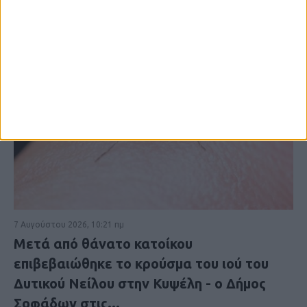
7 Αυγούστου 2026, 10:21 πμ
Μετά από θάνατο κατοίκου
επιβεβαιώθηκε το κρούσμα του ιού του
Δυτικού Νείλου στην Κυψέλη - ο Δήμος
Σοφάδων στις...