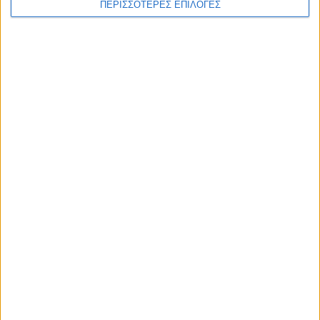
ΠΕΡΙΣΣΟΤΕΡΕΣ ΕΠΙΛΟΓΕΣ
ΕΠΙΚΕΦΑΛΗΣ ΕΙΔΗΣΕΙΣ
8 Αυγούστου 2026, 1:21 μμ
Υψηλός ο κίνδυνος πυρκαγιάς την Κυριακή