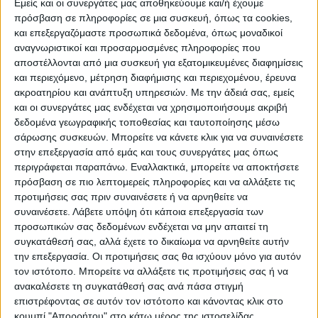
«Αν πεθάνει μια αγάπη», «Με το στόμα
Εμείς και οι συνεργάτες μας αποθηκεύουμε και/ή έχουμε
πρόσβαση σε πληροφορίες σε μια συσκευή, όπως τα cookies,
γεμάτο φιλιά», «Με σκότωσε γιατί την
και επεξεργαζόμαστε προσωπικά δεδομένα, όπως μοναδικοί
αγαπούσα», «Με τα φώτα νυσταγμένα (οι
αναγνωριστικοί και προσαρμοσμένες πληροφορίες που
νταλίκες)», «Κάτω απ’ το πουκάμισό μου»,
αποστέλλονται από μια συσκευή για εξατομικευμένες διαφημίσεις
«Πήγα σε μάγισσες», «Ο Σαλονικιός», «Στων
και περιεχόμενο, μέτρηση διαφήμισης και περιεχομένου, έρευνα
ακροατηρίου και ανάπτυξη υπηρεσιών.
Με την άδειά σας, εμείς
αγγέλων τα μπουζούκια», «Κάτσε καλά»,
και οι συνεργάτες μας ενδέχεται να χρησιμοποιήσουμε ακριβή
«Βραδιάζει», «Νυχτερίδες κι αράχνες», «Ο
δεδομένα γεωγραφικής τοποθεσίας και ταυτοποίησης μέσω
ωραίος και η ωραία», «Και φούμα φούμα»,
σάρωσης συσκευών. Μπορείτε να κάνετε κλικ για να συναινέσετε
στην επεξεργασία από εμάς και τους συνεργάτες μας όπως
«Η νύχτα θέλει έρωτα», «Όλες του κόσμου
περιγράφεται παραπάνω. Εναλλακτικά, μπορείτε να αποκτήσετε
οι Κυριακές», «Μια γυναίκα μπορεί», «Δεν
πρόσβαση σε πιο λεπτομερείς πληροφορίες και να αλλάξετε τις
υπάρχουν άγγελοι», «Της καληνύχτας τα
προτιμήσεις σας πριν συναινέσετε ή να αρνηθείτε να
φιλιά» ξεσήκωσαν το κοινό που
συναινέσετε.
Λάβετε υπόψη ότι κάποια επεξεργασία των
προσωπικών σας δεδομένων ενδέχεται να μην απαιτεί τη
σιγοτραγούδησε τις μεγάλες επιτυχίες του
συγκατάθεσή σας, αλλά έχετε το δικαίωμα να αρνηθείτε αυτήν
συνθέτη.Η μουσική έδεσε αρμονικά με το
την επεξεργασία. Οι προτιμήσεις σας θα ισχύουν μόνο για αυτόν
περιβάλλον και ο χώρος χάρη στις
τον ιστότοπο. Μπορείτε να αλλάξετε τις προτιμήσεις σας ή να
ανακαλέσετε τη συγκατάθεσή σας ανά πάσα στιγμή
παρεμβάσεις του δήμου Μουζακίου
επιστρέφοντας σε αυτόν τον ιστότοπο και κάνοντας κλικ στο
αποδείχθηκε ιδανικός για μια τέτοια
κουμπί "Απορρήτου" στο κάτω μέρος της ιστοσελίδας.