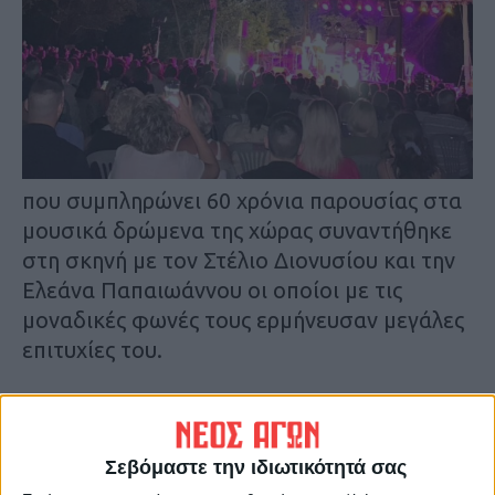
που συμπληρώνει 60 χρόνια παρουσίας στα
μουσικά δρώμενα της χώρας συναντήθηκε
στη σκηνή με τον Στέλιο Διονυσίου και την
Ελεάνα Παπαιωάννου οι οποίοι με τις
μοναδικές φωνές τους ερμήνευσαν μεγάλες
επιτυχίες του.
Τραγούδια όπως «Υπάρχω», «Ζήλεια μου»,
«Αγριολούλουδο», «Μία είναι η ουσία»,
«Νύχτα στάσου», «Το ποδήλατο», «Ξένος»,
Σεβόμαστε την ιδιωτικότητά σας