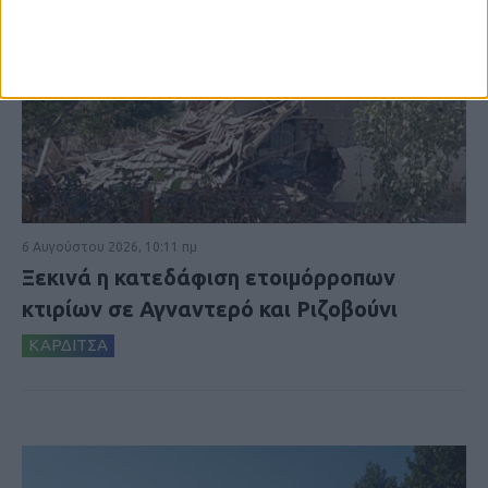
6 Αυγούστου 2026, 10:11 πμ
Ξεκινά η κατεδάφιση ετοιμόρροπων
κτιρίων σε Αγναντερό και Ριζοβούνι
ΚΑΡΔΙΤΣΑ