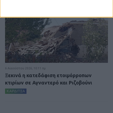
6 Αυγούστου 2026, 10:11 πμ
Ξεκινά η κατεδάφιση ετοιμόρροπων
κτιρίων σε Αγναντερό και Ριζοβούνι
ΚΑΡΔΙΤΣΑ