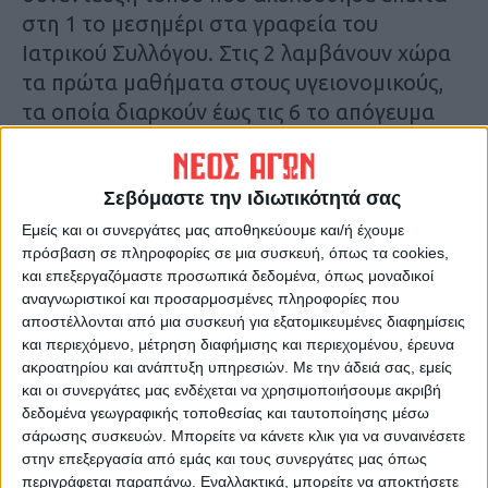
στη 1 το μεσημέρι στα γραφεία του
Ιατρικού Συλλόγου. Στις 2 λαμβάνουν χώρα
τα πρώτα μαθήματα στους υγειονομικούς,
τα οποία διαρκούν έως τις 6 το απόγευμα
παρακολουθώντας υλικό από τους ειδικούς
επιστήμονες του Πανεπιστημίου. Αύριο θα
Σεβόμαστε την ιδιωτικότητά σας
συνεχιστούν τα μαθήματα στους
υγειονομικούς πάλι στο χώρο του Ιατρικού
Εμείς και οι συνεργάτες μας αποθηκεύουμε και/ή έχουμε
πρόσβαση σε πληροφορίες σε μια συσκευή, όπως τα cookies,
Συλλόγου, από τις 2 έως τις 6 το απόγευμα.
και επεξεργαζόμαστε προσωπικά δεδομένα, όπως μοναδικοί
αναγνωριστικοί και προσαρμοσμένες πληροφορίες που
Πρόγραμμα
αποστέλλονται από μια συσκευή για εξατομικευμένες διαφημίσεις
Αναπαραγωγής
και περιεχόμενο, μέτρηση διαφήμισης και περιεχομένου, έρευνα
Βίντεο
ακροατηρίου και ανάπτυξη υπηρεσιών.
Με την άδειά σας, εμείς
και οι συνεργάτες μας ενδέχεται να χρησιμοποιήσουμε ακριβή
δεδομένα γεωγραφικής τοποθεσίας και ταυτοποίησης μέσω
σάρωσης συσκευών. Μπορείτε να κάνετε κλικ για να συναινέσετε
στην επεξεργασία από εμάς και τους συνεργάτες μας όπως
περιγράφεται παραπάνω. Εναλλακτικά, μπορείτε να αποκτήσετε