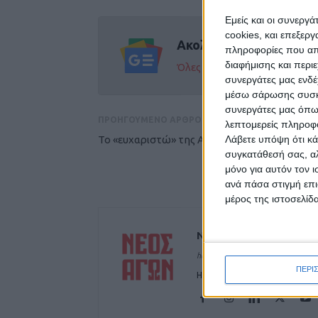
Εμείς και οι συνεργ
cookies, και επεξε
Ακολούθησε την εφημε
πληροφορίες που απο
διαφήμισης και περι
Όλες οι εξελίξεις στην περι
συνεργάτες μας ενδέ
μέσω σάρωσης συσκευ
συνεργάτες μας όπω
ΠΡΟΗΓΟΥΜΕΝΟ ΑΡΘΡΟ
λεπτομερείς πληροφορ
Λάβετε υπόψη ότι κά
To «ευχαριστώ» της Aναγέννησης στον κόσμ
συγκατάθεσή σας, αλ
μόνο για αυτόν τον 
ανά πάσα στιγμή επι
μέρος της ιστοσελίδα
ΝΕΟΣ ΑΓΩΝ
https://neosagon.gr
ΠΕΡΙ
Η Αρχαιότερη Καθημερινή Πρω