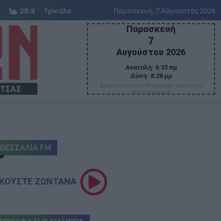
C
28.8
Τρίκαλα
Παρασκευή, 7 Αύγουστος 2026
Παρασκευή
7
Αυγούστου 2026
Ανατολή:
6:33 πμ
Δύση:
8:28 μμ
Δομετίου οσίου, Νικάνορος οσίου του
ΙΤΣΑΣ
θαυματουργού
ΘΕΣΣΑΛΙΑ FM
ΚΟΥΣΤΕ ΖΩΝΤΑΝΑ