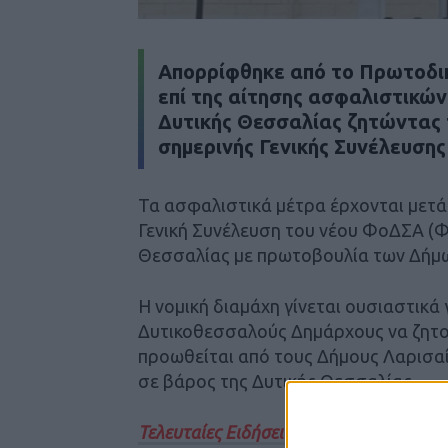
Απορρίφθηκε από το Πρωτοδικ
επί της αίτησης ασφαλιστικών
Δυτικής Θεσσαλίας ζητώντας 
σημερινής Γενικής Συνέλευση
Τα ασφαλιστικά μέτρα έρχονται μετά
Γενική Συνέλευση του νέου ΦοΔΣΑ (
Θεσσαλίας με πρωτοβουλία των Δήμω
Η νομική διαμάχη γίνεται ουσιαστικά 
Δυτικοθεσσαλούς Δημάρχους να ζητού
προωθείται από τους Δήμους Λαρισα
σε βάρος της Δυτικής Θεσσαλίας.
Τελευταίες Ειδήσεις Σήμερα