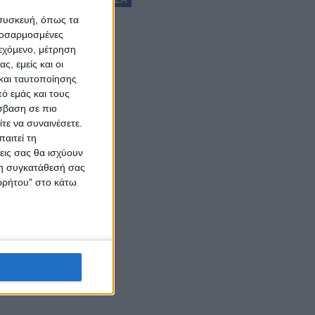
 συσκευή, όπως τα
προσαρμοσμένες
ιεχόμενο, μέτρηση
ς, εμείς και οι
και ταυτοποίησης
ό εμάς και τους
σβαση σε πιο
τε να συναινέσετε.
αιτεί τη
εις σας θα ισχύουν
 τη συγκατάθεσή σας
ορρήτου" στο κάτω