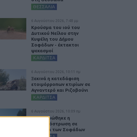
ΘΕΣΣΑΛΙΑ
6 Αυγούστου 2026, 7:48 μμ
Κρούσμα του ιού του
Δυτικού Νείλου στην
Κυψέλη του Δήμου
Σοφάδων - έκτακτοι
ψεκασμοί
ΚΑΡΔΙΤΣΑ
6 Αυγούστου 2026, 10:11 πμ
Ξεκινά η κατεδάφιση
ετοιμόρροπων κτιρίων σε
Αγναντερό και Ριζοβούνι
ΚΑΡΔΙΤΣΑ
6 Αυγούστου 2026, 10:09 πμ
Ολοκληρώθηκε η
ασφαλτόστρωση σε
τμήματα των Σοφάδων
ΚΑΡΔΙΤΣΑ