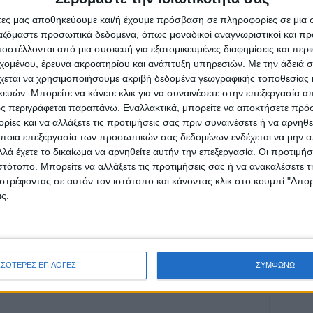
άτες μας αποθηκεύουμε και/ή έχουμε πρόσβαση σε πληροφορίες σε μια
ργαζόμαστε προσωπικά δεδομένα, όπως μοναδικοί αναγνωριστικοί και 
ρίδα ΝΕΟΣ ΑΓΩΝ στο Google News!
στέλλονται από μια συσκευή για εξατομικευμένες διαφημίσεις και περ
εχομένου, έρευνα ακροατηρίου και ανάπτυξη υπηρεσιών.
Με την άδειά σα
οχή της Καρδίτσας και ευρύτερα της Θεσσαλίας
χεται να χρησιμοποιήσουμε ακριβή δεδομένα γεωγραφικής τοποθεσίας 
ών. Μπορείτε να κάνετε κλικ για να συναινέσετε στην επεξεργασία απ
ς περιγράφεται παραπάνω. Εναλλακτικά, μπορείτε να αποκτήσετε πρό
ΕΠΟΜΕΝΟ ΑΡΘΡΟ
ίες και να αλλάξετε τις προτιμήσεις σας πριν συναινέσετε ή να αρνηθεί
ποια επεξεργασία των προσωπικών σας δεδομένων ενδέχεται να μην απ
ο
Μουζάκι: «Όχι» στο κλείσιμο της Εθνικής
λά έχετε το δικαίωμα να αρνηθείτε αυτήν την επεξεργασία. Οι προτιμήσ
Τράπεζας από το Δημοτικό Συμβούλιο (ΦΩΤΟ
ιστότοπο. Μπορείτε να αλλάξετε τις προτιμήσεις σας ή να ανακαλέσετε
& ΒΙΝΤΕΟ)
στρέφοντας σε αυτόν τον ιστότοπο και κάνοντας κλικ στο κουμπί "Απ
ς.
ΣΣΟΤΕΡΕΣ ΕΠΙΛΟΓΕΣ
ΣΥΜΦΩΝΩ
ινή Εφημερίδα της Καρδίτσας