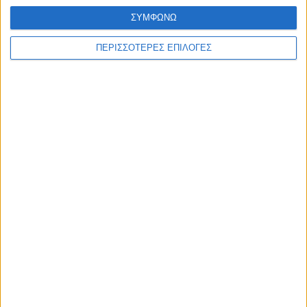
WEB TV
ΣΥΜΦΩΝΩ
Το πρωτάθλημα της ΑΕΚ στην Καρδίτσα
ΠΕΡΙΣΣΟΤΕΡΕΣ ΕΠΙΛΟΓΕΣ
2/7/2026