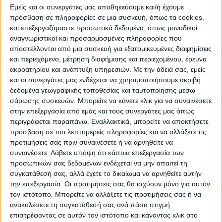
Εμείς και οι συνεργάτες μας αποθηκεύουμε και/ή έχουμε
πρόσβαση σε πληροφορίες σε μια συσκευή, όπως τα cookies,
και επεξεργαζόμαστε προσωπικά δεδομένα, όπως μοναδικοί
WEB TV
αναγνωριστικοί και προσαρμοσμένες πληροφορίες που
αποστέλλονται από μια συσκευή για εξατομικευμένες διαφημίσεις
Αφιέρωμα στην άνοδο της Δόξας
και περιεχόμενο, μέτρηση διαφήμισης και περιεχομένου, έρευνα
Μαχολουρίου
ακροατηρίου και ανάπτυξη υπηρεσιών.
Με την άδειά σας, εμείς
και οι συνεργάτες μας ενδέχεται να χρησιμοποιήσουμε ακριβή
δεδομένα γεωγραφικής τοποθεσίας και ταυτοποίησης μέσω
σάρωσης συσκευών. Μπορείτε να κάνετε κλικ για να συναινέσετε
στην επεξεργασία από εμάς και τους συνεργάτες μας όπως
περιγράφεται παραπάνω. Εναλλακτικά, μπορείτε να αποκτήσετε
πρόσβαση σε πιο λεπτομερείς πληροφορίες και να αλλάξετε τις
προτιμήσεις σας πριν συναινέσετε ή να αρνηθείτε να
συναινέσετε.
Λάβετε υπόψη ότι κάποια επεξεργασία των
προσωπικών σας δεδομένων ενδέχεται να μην απαιτεί τη
συγκατάθεσή σας, αλλά έχετε το δικαίωμα να αρνηθείτε αυτήν
την επεξεργασία. Οι προτιμήσεις σας θα ισχύουν μόνο για αυτόν
τον ιστότοπο. Μπορείτε να αλλάξετε τις προτιμήσεις σας ή να
ανακαλέσετε τη συγκατάθεσή σας ανά πάσα στιγμή
επιστρέφοντας σε αυτόν τον ιστότοπο και κάνοντας κλικ στο