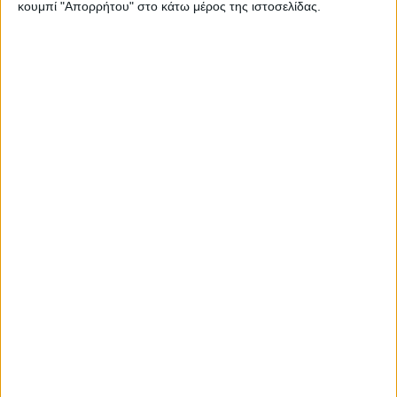
κουμπί "Απορρήτου" στο κάτω μέρος της ιστοσελίδας.
WEB TV
Τροχαίο στο δρόμο Καρδίτσα - Δέλτα