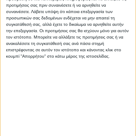
Τελευταίες Ειδήσεις Σήμερα
προτιμήσεις σας πριν συναινέσετε ή να αρνηθείτε να
συναινέσετε.
Λάβετε υπόψη ότι κάποια επεξεργασία των
προσωπικών σας δεδομένων ενδέχεται να μην απαιτεί τη
συγκατάθεσή σας, αλλά έχετε το δικαίωμα να αρνηθείτε αυτήν
Ακολούθησε την εφημερίδα ΝΕΟΣ
την επεξεργασία. Οι προτιμήσεις σας θα ισχύουν μόνο για αυτόν
ΑΓΩΝ στο Google News!
τον ιστότοπο. Μπορείτε να αλλάξετε τις προτιμήσεις σας ή να
ανακαλέσετε τη συγκατάθεσή σας ανά πάσα στιγμή
Όλες οι εξελίξεις στην περιοχή της
επιστρέφοντας σε αυτόν τον ιστότοπο και κάνοντας κλικ στο
Καρδίτσας και ευρύτερα της Θεσσαλίας
κουμπί "Απορρήτου" στο κάτω μέρος της ιστοσελίδας.
ΠΡΟΗΓΟΥΜΕΝΟ ΑΡΘΡΟ
ΕΠΟΜΕΝΟ ΑΡΘΡΟ
«Τώρα ήταν η Ρόδος και η
Το χειροκρότημα των
Λήμνος, την επόμενη φορά;»
οπαδών του Αρη στον ΑΣΚ
(video)