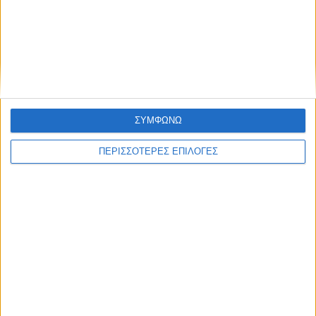
ΓΝΩΜΕΣ & ΣΧΟΛΙΑ
Χρειάζεται επισκευή
ΣΥΜΦΩΝΩ
ΠΕΡΙΣΣΟΤΕΡΕΣ ΕΠΙΛΟΓΕΣ
ΘΕΣΣΑΛΙΑ FM
ΑΚΟΥΣΤΕ ΖΩΝΤΑΝΑ