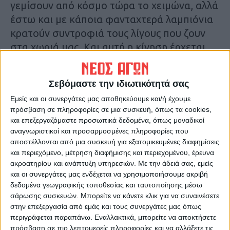
γεμίσουν από κόσμο τώρα το χειμώνα, αλλά
έστω και με κάποια φανταχτερά λαμπιόνια
κρατούν συντροφιά τους λίγους που ζουν
στα χωριά μας. Και αυτή η κίνηση έρχεται
μαζί με όλες τις άλλες που γίνονται τούτο
τον καιρό, όπου ο άνθρωπος κατοικεί
Σεβόμαστε την ιδιωτικότητά σας
ακόμη, όπου η ζωή μάλιστα έστω και με
Εμείς και οι συνεργάτες μας αποθηκεύουμε και/ή έχουμε
δυσκολίες και λιγότερες οικίες φωνές γύρω
πρόσβαση σε πληροφορίες σε μια συσκευή, όπως τα cookies,
μας, συνεχίζει να υφίσταται σήμερα.
και επεξεργαζόμαστε προσωπικά δεδομένα, όπως μοναδικοί
αναγνωριστικοί και προσαρμοσμένες πληροφορίες που
Η φωτογραφία είναι από το χωριό του
αποστέλλονται από μια συσκευή για εξατομικευμένες διαφημίσεις
και περιεχόμενο, μέτρηση διαφήμισης και περιεχομένου, έρευνα
Καροπλεσίου της Δ.Ε. Ιτάμου, με το
ακροατηρίου και ανάπτυξη υπηρεσιών.
Με την άδειά σας, εμείς
φωτισμό της πλατείας και της παιδικής
και οι συνεργάτες μας ενδέχεται να χρησιμοποιήσουμε ακριβή
χαράς να σημάνει την έναρξη των εορτών.
δεδομένα γεωγραφικής τοποθεσίας και ταυτοποίησης μέσω
σάρωσης συσκευών. Μπορείτε να κάνετε κλικ για να συναινέσετε
στην επεξεργασία από εμάς και τους συνεργάτες μας όπως
Δ.Γ.
περιγράφεται παραπάνω. Εναλλακτικά, μπορείτε να αποκτήσετε
πρόσβαση σε πιο λεπτομερείς πληροφορίες και να αλλάξετε τις