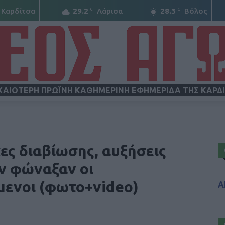
C
C
Καρδίτσα
29.2
Λάρισα
28.3
Βόλος
ΧΑΙΟΤΕΡΗ ΠΡΩΪΝΗ ΚΑΘΗΜΕΡΙΝΗ ΕΦΗΜΕΡΙΔΑ ΤΗΣ ΚΑΡΔ
ΝΕΟΣ
ες διαβίωσης, αυξήσεις
ν φώναξαν οι
μενοι (φωτο+video)
Α
ΑΓΩΝ