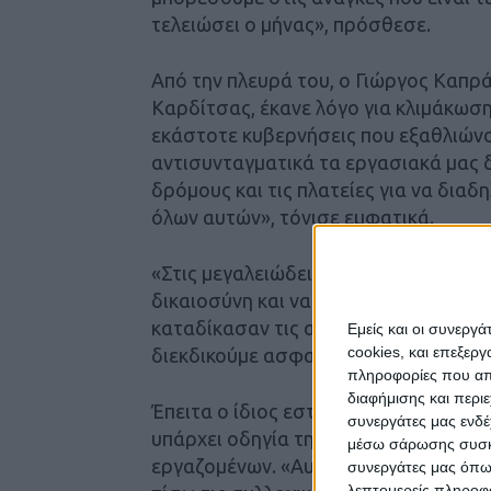
τελειώσει ο μήνας», πρόσθεσε.
Από την πλευρά του, ο Γιώργος Καπρ
Καρδίτσας, έκανε λόγο για κλιμάκωση
εκάστοτε κυβερνήσεις που εξαθλιών
αντισυνταγματικά τα εργασιακά μας 
δρόμους και τις πλατείες για να δια
όλων αυτών», τόνισε εμφατικά.
«Στις μεγαλειώδεις συγκεντρώσεις ε
δικαιοσύνη και να τιμωρηθούν οι υπε
καταδίκασαν τις αιτίες που το προκά
Εμείς και οι συνεργ
cookies, και επεξε
διεκδικούμε ασφαλείς δημόσιες μεταφ
πληροφορίες που απο
διαφήμισης και περι
Έπειτα ο ίδιος εστίασε στο θέμα τω
συνεργάτες μας ενδέ
υπάρχει οδηγία της Ευρωπαϊκής Ένωσ
μέσω σάρωσης συσκευ
εργαζομένων. «Αυτή τη στιγμή καλύπτ
συνεργάτες μας όπω
λεπτομερείς πληροφορ