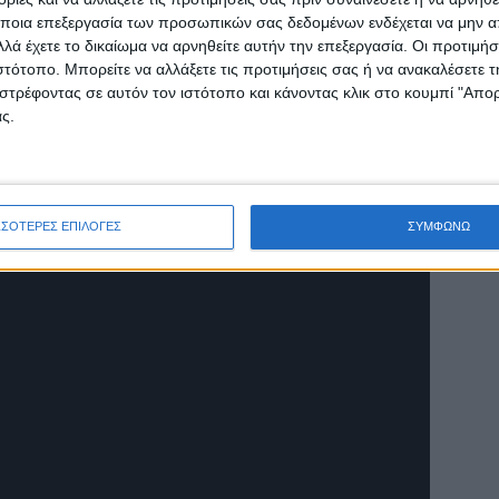
ρθουν στα χέρια των κοινωνικών εταίρων, των
ποια επεξεργασία των προσωπικών σας δεδομένων ενδέχεται να μην απ
υλλογικές συμβάσεις πρέπει να είναι
λά έχετε το δικαίωμα να αρνηθείτε αυτήν την επεξεργασία. Οι προτιμήσ
ς και συντάξεις που θα καλύπτουν το κόστος
ιστότοπο. Μπορείτε να αλλάξετε τις προτιμήσεις σας ή να ανακαλέσετε
ια. Γιατί μέσα σε 15 ημέρες, τελειώνουν τα
στρέφοντας σε αυτόν τον ιστότοπο και κάνοντας κλικ στο κουμπί "Απ
ι να κάνουμε. Ζητάμε να καταργηθούν όλα τα
ς.
ποιούν όλη τη συνδικαλιστική δράση, καθώς
σεις και τρομοκράτηση», συμπλήρωσε μεταξύ
ΣΣΟΤΕΡΕΣ ΕΠΙΛΟΓΕΣ
ΣΥΜΦΩΝΩ