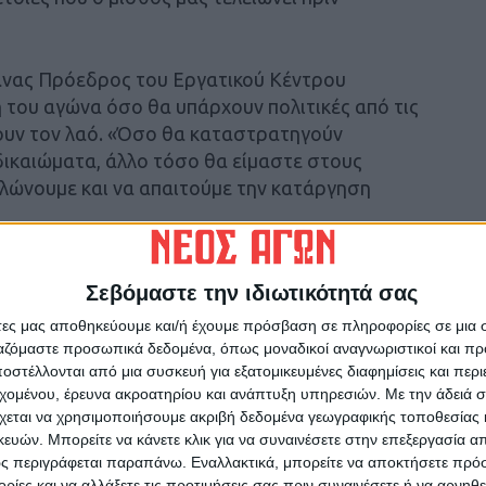
άνας Πρόεδρος του Εργατικού Κέντρου
 του αγώνα όσο θα υπάρχουν πολιτικές από τις
ουν τον λαό. «Όσο θα καταστρατηγούν
δικαιώματα, άλλο τόσο θα είμαστε στους
δηλώνουμε και να απαιτούμε την κατάργηση
κατομμύρια κόσμος βγήκε απαιτώντας όχι μόνο
Σεβόμαστε την ιδιωτικότητά σας
ύθυνοι για το έγκλημα των Τεμπών, αλλά
λεσαν. Και πάλι απαιτούμε καμία συγκάλυψη,
άτες μας αποθηκεύουμε και/ή έχουμε πρόσβαση σε πληροφορίες σε μια
ργαζόμαστε προσωπικά δεδομένα, όπως μοναδικοί αναγνωριστικοί και 
ορές», είπε ο κ. Καπράνας.
στέλλονται από μια συσκευή για εξατομικευμένες διαφημίσεις και περ
εχομένου, έρευνα ακροατηρίου και ανάπτυξη υπηρεσιών.
Με την άδειά σα
ν συλλογικών συμβάσεων εργασίας, καθώς
χεται να χρησιμοποιήσουμε ακριβή δεδομένα γεωγραφικής τοποθεσίας 
ης ότι πρέπει να καλύπτουν το 80% των
ών. Μπορείτε να κάνετε κλικ για να συναινέσετε στην επεξεργασία απ
ουν στην Ελλάδα μόλις το 24%. Γι’ αυτό ζητάμε
ς περιγράφεται παραπάνω. Εναλλακτικά, μπορείτε να αποκτήσετε πρό
ίες και να αλλάξετε τις προτιμήσεις σας πριν συναινέσετε ή να αρνηθεί