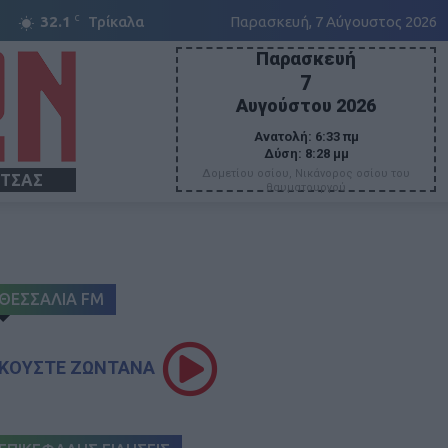
C
32.1
Τρίκαλα
Παρασκευή, 7 Αύγουστος 2026
Παρασκευή
7
Αυγούστου 2026
Ανατολή:
6:33 πμ
Δύση:
8:28 μμ
Δομετίου οσίου, Νικάνορος οσίου του
ΙΤΣΑΣ
θαυματουργού
ΘΕΣΣΑΛΙΑ FM
ΚΟΥΣΤΕ ΖΩΝΤΑΝΑ