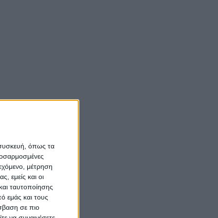
 συσκευή, όπως τα
προσαρμοσμένες
ιεχόμενο, μέτρηση
ς, εμείς και οι
και ταυτοποίησης
ό εμάς και τους
σβαση σε πιο
τε να συναινέσετε.