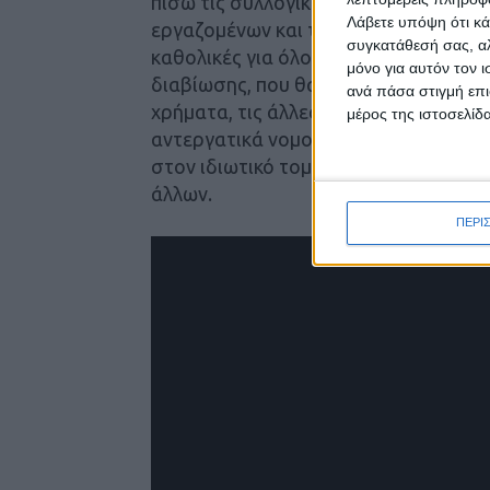
πίσω τις συλλογικές συμβάσεις. Να έ
Λάβετε υπόψη ότι κά
εργαζομένων και των εργοδοτών. Οι σ
συγκατάθεσή σας, αλ
καθολικές για όλους. Θέλουμε μισθού
μόνο για αυτόν τον 
διαβίωσης, που θα ζούμε με αξιοπρέπε
ανά πάσα στιγμή επι
χρήματα, τις άλλες 15 δεν ξέρουμε τ
μέρος της ιστοσελίδα
αντεργατικά νομοσχέδια που ποινικο
στον ιδιωτικό τομέα βιώνουμε απολύ
άλλων.
ΠΕΡΙ