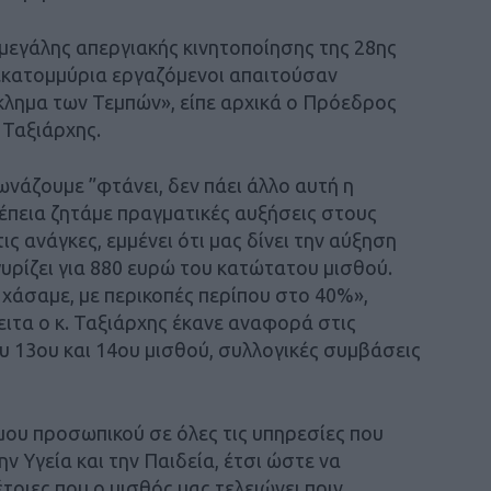
ς μεγάλης απεργιακής κινητοποίησης της 28ης
 εκατομμύρια εργαζόμενοι απαιτούσαν
κλημα των Τεμπών», είπε αρχικά ο Πρόεδρος
 Ταξιάρχης.
νάζουμε ”φτάνει, δεν πάει άλλο αυτή η
ρέπεια ζητάμε πραγματικές αυξήσεις στους
ις ανάγκες, εμμένει ότι μας δίνει την αύξηση
γυρίζει για 880 ευρώ του κατώτατου μισθού.
α χάσαμε, με περικοπές περίπου στο 40%»,
ειτα ο κ. Ταξιάρχης έκανε αναφορά στις
υ 13ου και 14ου μισθού, συλλογικές συμβάσεις
μου προσωπικού σε όλες τις υπηρεσίες που
ν Υγεία και την Παιδεία, έτσι ώστε να
τοιες που ο μισθός μας τελειώνει πριν