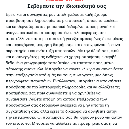
2023 που «δεν ενεργοποίησε η προηγούµενη
Σεβόμαστε την ιδιωτικότητά σας
διοίκηση του Οργανισµού». Όπως εξήγησε,
Εμείς και οι συνεργάτες μας αποθηκεύουμε και/ή έχουμε
καταβάλλεται «µια τιτάνια προσπάθεια να
πρόσβαση σε πληροφορίες σε μια συσκευή, όπως τα cookies,
και επεξεργαζόμαστε προσωπικά δεδομένα, όπως μοναδικοί
ολοκληρωθούν έλεγχοι και να
αναγνωριστικοί και προσαρμοσμένες πληροφορίες που
ενεργοποιηθούν παγωµένοι από το 2014,
αποστέλλονται από μια συσκευή για εξατομικευμένες διαφημίσεις
λογαριασµοί δικαιούχων, ενώ γίνεται
και περιεχόμενο, μέτρηση διαφήμισης και περιεχομένου, έρευνα
ακροατηρίου και ανάπτυξη υπηρεσιών.
Με την άδειά σας, εμείς
ενδελεχής έλεγχος στα 16.500 ΑΦΜ που
και οι συνεργάτες μας ενδέχεται να χρησιμοποιήσουμε ακριβή
ήταν δεσµευµένα, ώστε όσα είναι εντάξει
δεδομένα γεωγραφικής τοποθεσίας και ταυτοποίησης μέσω
να πληρωθούν και σε όσα υπάρχουν
σάρωσης συσκευών. Μπορείτε να κάνετε κλικ για να συναινέσετε
παρατυπίες να οδηγηθούν στη
στην επεξεργασία από εμάς και τους συνεργάτες μας όπως
περιγράφεται παραπάνω. Εναλλακτικά, μπορείτε να αποκτήσετε
∆ικαιοσύνη».Ωστόσο, ο ίδιος κατά την
πρόσβαση σε πιο λεπτομερείς πληροφορίες και να αλλάξετε τις
ενηµέρωση στην Επιτροπή Παραγωγής και
προτιμήσεις σας πριν συναινέσετε ή να αρνηθείτε να
Εµπορίου της Βουλής, εξήγησε ότι «ένα-ένα
συναινέσετε.
Λάβετε υπόψη ότι κάποια επεξεργασία των
προσωπικών σας δεδομένων ενδέχεται να μην απαιτεί τη
ελέγχει ο οργανισµός πληρωµών-ΟΠΕΚΕΠΕ
συγκατάθεσή σας, αλλά έχετε το δικαίωμα να αρνηθείτε αυτήν
τα 16.500 δεσµευµένα ΑΦΜ αγροτών,
την επεξεργασία. Οι προτιμήσεις σας θα ισχύουν μόνο για αυτόν
κτηνοτρόφων κ.λπ. Τα λεφτά υπάρχουν,
τον ιστότοπο. Μπορείτε να αλλάξετε τις προτιμήσεις σας ή να