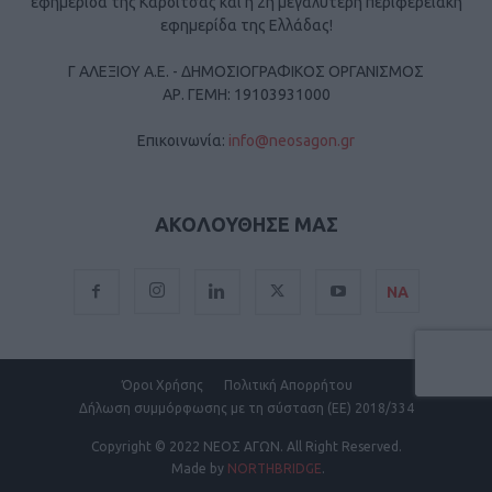
εφημερίδα της Καρδίτσας και η 2η μεγαλύτερη περιφερειακή
εφημερίδα της Ελλάδας!
Γ ΑΛΕΞΙΟΥ Α.Ε. - ΔΗΜΟΣΙΟΓΡΑΦΙΚΟΣ ΟΡΓΑΝΙΣΜΟΣ
ΑΡ. ΓΕΜΗ: 19103931000
Επικοινωνία:
info@neosagon.gr
ΑΚΟΛΟΥΘΗΣΕ ΜΑΣ
ΝΑ
Όροι Χρήσης
Πολιτική Απορρήτου
Δήλωση συμμόρφωσης με τη σύσταση (ΕΕ) 2018/334
Copyright
© 2022 ΝΕΟΣ ΑΓΩΝ.
All Right Reserved.
Made by
NORTHBRIDGE
.