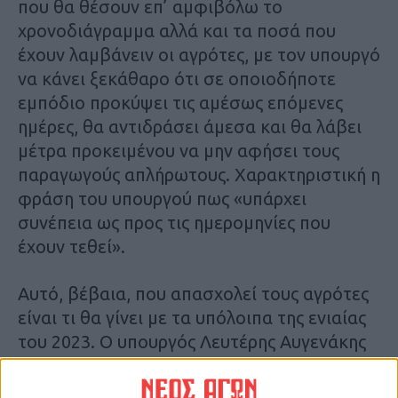
που θα θέσουν επ’ αµφιβόλω το
χρονοδιάγραµµα αλλά και τα ποσά που
έχουν λαµβάνειν οι αγρότες, µε τον υπουργό
να κάνει ξεκάθαρο ότι σε οποιοδήποτε
εµπόδιο προκύψει τις αµέσως επόµενες
ηµέρες, θα αντιδράσει άµεσα και θα λάβει
µέτρα προκειµένου να µην αφήσει τους
παραγωγούς απλήρωτους. Χαρακτηριστική η
φράση του υπουργού πως «υπάρχει
συνέπεια ως προς τις ηµεροµηνίες που
έχουν τεθεί».
Αυτό, βέβαια, που απασχολεί τους αγρότες
είναι τι θα γίνει µε τα υπόλοιπα της ενιαίας
του 2023. Ο υπουργός Λευτέρης Αυγενάκης
πρόσφατα διευκρίνισε ότι στα 700 εκατ.
ευρώ περιλαµβάνονται και χρήµατα του