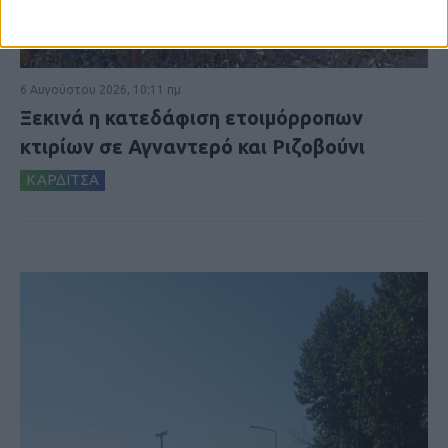
6 Αυγούστου 2026, 10:11 πμ
Ξεκινά η κατεδάφιση ετοιμόρροπων
κτιρίων σε Αγναντερό και Ριζοβούνι
ΚΑΡΔΙΤΣΑ